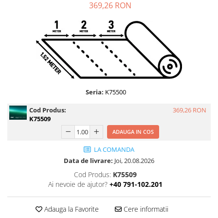
369,26 RON
Print format mare
Serigrafie
Supralaminare
Monomeric
Polimeric
Cast
Speciale
Seria:
K75500
Folie transfer
Cod Produs:
369,26 RON
Benzi adezive
K75509
ADAUGA IN COS
Benzi antiderapante
Folie termo transfer
LA COMANDA
Data de livrare:
Joi, 20.08.2026
Benzi și covoare anti-alunecare
Cod Produs:
K75509
Ai nevoie de ajutor?
+40 791-102.201
Adauga la Favorite
Cere informatii