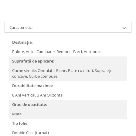
Caracteristici
Destinație:
Rulote,
Auto,
Camioane,
Remorci,
Barci,
Autobuze
Suprafață de aplicare:
Curbe simple,
Ondulații,
Plane,
Plate cu nituri,
Suprafețe
concave,
Curbe compuse
Durabilitate maxima:
8 Ani Vertical,
3 Ani Orizontal
Grad de opacitate:
Mare
Tip folie:
Double Cast (turnat)