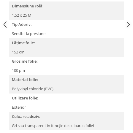
Dimensiune rolă:
1,52 x 25 M
Tip Adeziv:
Sensibil la presiune
Lățime folie:
152 cm
Grosime folie:
100 µm
Material folie:
Polyvinyl chloride (PVC)
Utilizare folie:
Exterior
Culoare adeziv:
Gri sau transparent în funcție de culoarea foliei