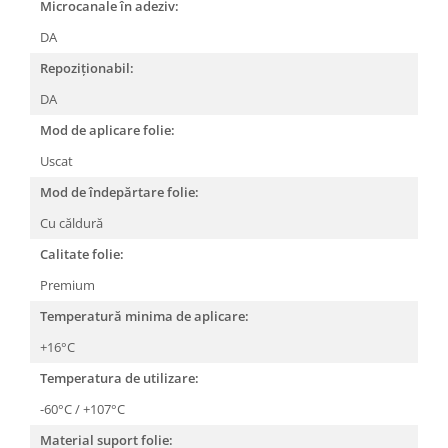
Microcanale în adeziv:
DA
Repoziționabil:
DA
Mod de aplicare folie:
Uscat
Mod de îndepărtare folie:
Cu căldură
Calitate folie:
Premium
Temperatură minima de aplicare:
+16°C
Temperatura de utilizare:
-60°C / +107°C
Material suport folie: