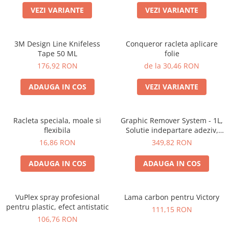
VEZI VARIANTE
VEZI VARIANTE
3M Design Line Knifeless
Conqueror racleta aplicare
Tape 50 ML
folie
176,92 RON
de la 30,46 RON
ADAUGA IN COS
VEZI VARIANTE
Racleta speciala, moale si
Graphic Remover System - 1L,
flexibila
Solutie indepartare adeziv,
grafice
16,86 RON
349,82 RON
ADAUGA IN COS
ADAUGA IN COS
VuPlex spray profesional
Lama carbon pentru Victory
pentru plastic, efect antistatic
111,15 RON
106,76 RON