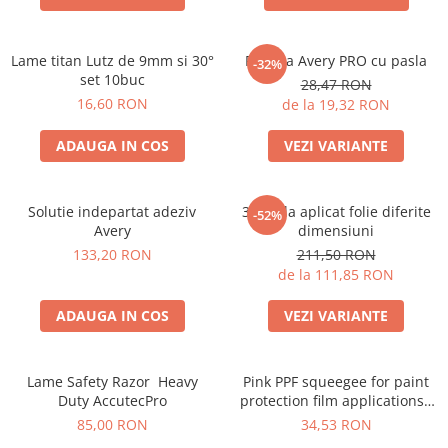
Folie Day/Night
Pâslă pt. raclete
Folie intensificare lumina
Mănuși aplicare
Lame titan Lutz de 9mm si 30°
Racleta Avery PRO cu pasla
Folie difuzie lumina
Raclete cu mâner
-32%
set 10buc
28,47 RON
Folie dual-color
Lichide speciale
16,60 RON
de la 19,32 RON
Folie ferestre
Altele
Alte scule
ADAUGA IN COS
VEZI VARIANTE
Folie decorativă
Folie printabilă
Materiale publicitare
Folie protecție solară
Solutie indepartat adeziv
3M Rola aplicat folie diferite
-52%
Folie de securitate
Avery
dimensiuni
Folie arhitecturală
133,20 RON
211,50 RON
de la 111,85 RON
3M DI-NOC Lemn
3M DI-NOC Metalizat
ADAUGA IN COS
VEZI VARIANTE
Folie reflectorizantă
Decorativ reflectorizantă
Lame Safety Razor Heavy
Pink PPF squeegee for paint
Marcaje reflectorizante
Duty AccutecPro
protection film applications -
Marcaj stradal
Racletă Roz PPF
85,00 RON
34,53 RON
Print Digital & Serigrafie