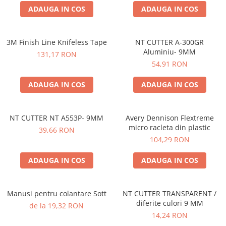
ADAUGA IN COS
ADAUGA IN COS
Print format mare
Serigrafie
Supralaminare
3M Finish Line Knifeless Tape
NT CUTTER A-300GR
Aluminiu- 9MM
131,17 RON
Monomeric
54,91 RON
Polimeric
Cast
ADAUGA IN COS
ADAUGA IN COS
Speciale
Folie transfer
NT CUTTER NT A553P- 9MM
Avery Dennison Flextreme
Benzi adezive
micro racleta din plastic
39,66 RON
Benzi antiderapante
104,29 RON
Folie termo transfer
ADAUGA IN COS
ADAUGA IN COS
Benzi și covoare anti-alunecare
Manusi pentru colantare Sott
NT CUTTER TRANSPARENT /
diferite culori 9 MM
de la 19,32 RON
14,24 RON