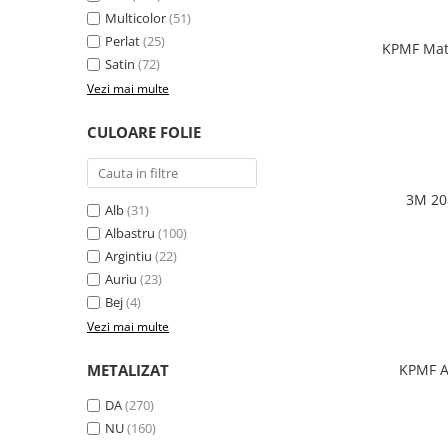
Multicolor
(51)
Print format mare
Perlat
(25)
KPMF Mat
Serigrafie
Satin
(72)
Supralaminare
Vezi mai multe
Monomeric
CULOARE FOLIE
Polimeric
Cast
Speciale
3M 20
Alb
(31)
Folie transfer
Albastru
(100)
Benzi adezive
Argintiu
(22)
Benzi antiderapante
Auriu
(23)
Folie termo transfer
Bej
(4)
Vezi mai multe
Benzi și covoare anti-alunecare
METALIZAT
KPMF A
DA
(270)
NU
(160)