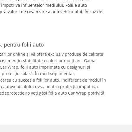
 împotriva influențelor mediului. Foliile auto
ra valorii de revânzare a autovehiculului. În caz de
. pentru folii auto
rilor online și vă oferă exclusiv produse de calitate
 își mențin stabilitatea culorilor mulți ani. Gama
 Car Wrap, folii auto imprimate cu designuri și
și protecție solară. În mod suplimentar,
carea cu succes a foliilor auto. Indiferent de modul în
ria autovehiculului dvs., pentru protecția împotriva
edeprotectie.ro veți găsi folia auto Car Wrap potrivită