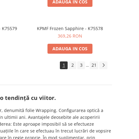
ADAUGA IN COS
- K75579
KPMF Frozen Sapphire - K75578
369,26 RON
ADAUGA IN COS
1
2
3
21
...
 o tendință cu viitor.
or, denumită folie Wrapping. Configurarea optică a
n ultimii ani. Avantajele deosebite ale acoperirii
ederea: Este aproape imposibil să se efectueze
tuațiile în care se efectuau în trecut lucrări de vopsire
ntare în regie proprie. În mod suplimentar, prin