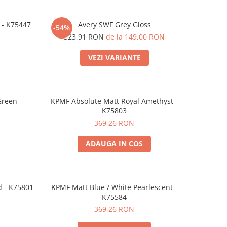
 - K75447
Avery SWF Grey Gloss
-54%
323,91 RON
de la 149,00 RON
VEZI VARIANTE
Green -
KPMF Absolute Matt Royal Amethyst -
K75803
369,26 RON
ADAUGA IN COS
 - K75801
KPMF Matt Blue / White Pearlescent -
K75584
369,26 RON