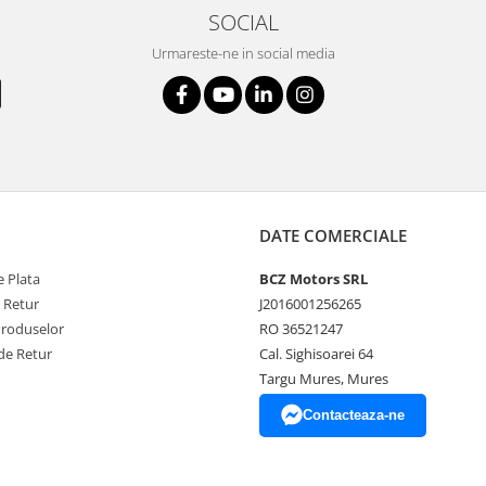
SOCIAL
Urmareste-ne in social media
DATE COMERCIALE
 Plata
BCZ Motors SRL
e Retur
J2016001256265
Produselor
RO 36521247
de Retur
Cal. Sighisoarei 64
Targu Mures, Mures
Contacteaza-ne