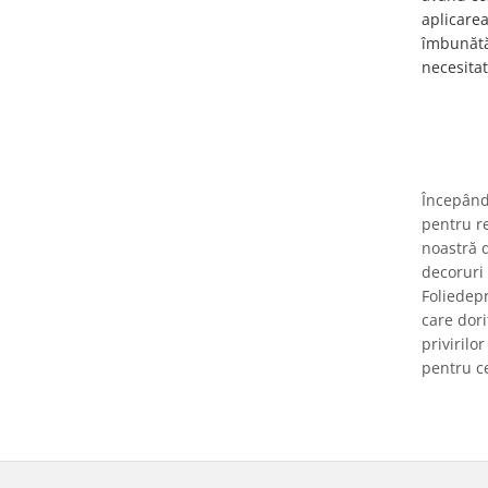
aplicarea
îmbunătăț
necesitat
Începând 
pentru re
noastră d
decoruri 
Foliedepr
care dori
privirilo
pentru ce