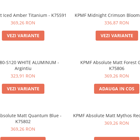
t Iced Amber Titanium - K75591
KPMF Midnight Crimson Bloom
369,26 RON
336,87 RON
VEZI VARIANTE
VEZI VARIANTE
80-S120 WHITE ALUMINUM -
KPMF Absolute Matt Forest 
Argintiu
K75806
323,91 RON
369,26 RON
VEZI VARIANTE
ADAUGA IN COS
bsolute Matt Quantum Blue -
KPMF Absolute Matt Mythos Red
K75802
369,26 RON
369,26 RON