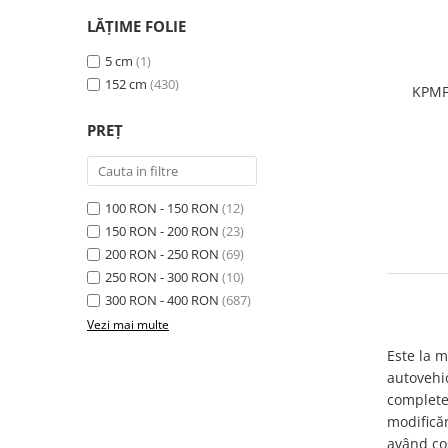
LĂȚIME FOLIE
5 cm
(1)
152 cm
(430)
KPMF 
PREȚ
100 RON - 150 RON
(12)
150 RON - 200 RON
(23)
200 RON - 250 RON
(69)
250 RON - 300 RON
(10)
300 RON - 400 RON
(687)
Vezi mai multe
Este la 
autovehic
complete 
modificăr
având cos