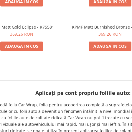
ADAUGA IN COS
ADAUGA IN COS
Matt Gold Eclipse - K75581
KPMF Matt Burnished Bronze 
369,26 RON
369,26 RON
ADAUGA IN COS
ADAUGA IN COS
Aplicați pe cont propriu foliile auto:
modă folia Car Wrap, folia pentru acoperirea completă a suprafețel
ulelor cu folii auto a devenit un fenomen întâlnit la nivel mondial î
cu foliile auto de calitate ridicată Car Wrap nu pot fi trecute cu v
i vizuale ale autovehiculului mai rapid, mai ușor și mai ieftin. În si
turi ridicate, se poate utiliza în prezent aplicarea foliilor de cola