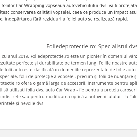
 foliilor Car Wrapping vopseaua autovehiculului dvs. va fi protejată
esc conservarea calității vopselei, ceea ce produce un impact asup
e, îndepărtarea fără reziduuri a foliei auto se realizează rapid.
Foliedeprotectie.ro: Specialistul dvs
cu anul 2019, Foliedeprotectie.ro este un pionier în domeniul vânză
zultate perfecte și durabilitate pe termen lung. Foliile noastre auto
e folii auto este clasificată în domeniile reprezentate de folie auto
speciale, folii de protecție a vopselei, precum și folii de nuanțare 
otectie.ro oferă o gamă largă de accesorii, instrumente pentru apli
ți să utilizați folia dvs. auto Car Wrap - fie pentru a proteja carose
r indiscrete sau pentru modificarea optică a autovehiculului - la Foli
rințele și nevoile dvs.