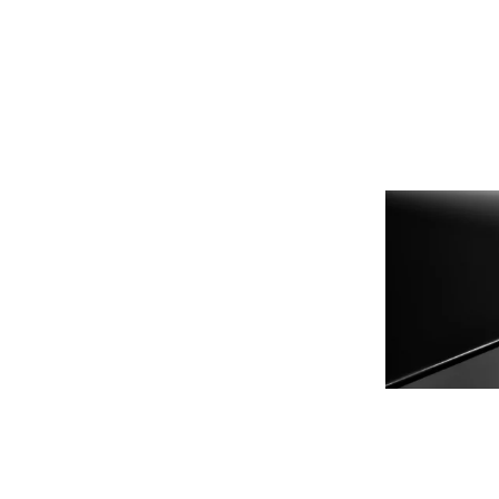
Print format mare
Serigrafie
Supralaminare
Monomeric
Polimeric
Cast
Speciale
Folie transfer
Benzi adezive
Benzi antiderapante
Folie termo transfer
Benzi și covoare anti-alunecare