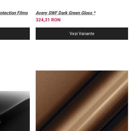
otection Films
Avery SWF Dark Green Gloss *
324,31 RON
Vezi Variante