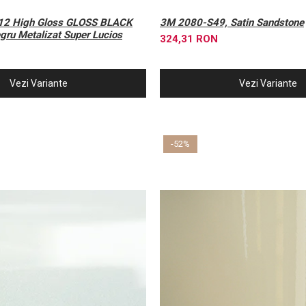
2 High Gloss GLOSS BLACK
3M 2080-S49, Satin Sandstone
ru Metalizat Super Lucios
324,31 RON
Vezi Variante
Vezi Variante
-52%