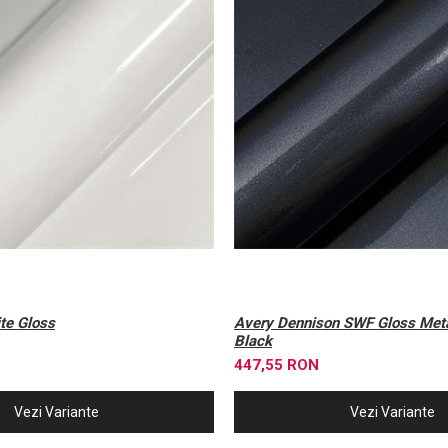
SWF White Gloss
Avery Dennison SWF Gloss Metallic Mystery
Black
447,55 RON
Vezi Variante
Vezi Variante