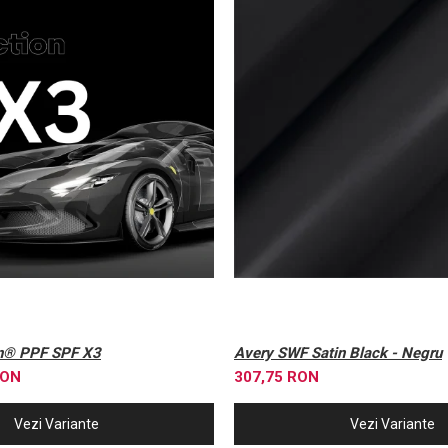
n® PPF SPF X3
Avery SWF Satin Black - Negru
RON
307,75 RON
Vezi Variante
Vezi Variante