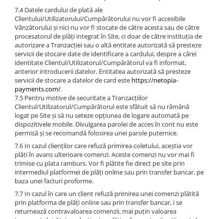
7.4 Datele cardului de plată ale
Clientului/Utilizatorului/Cumpărătorului nu vor fi accesibile
Vânzătorului și nici nu vor fi stocate de către acesta sau de către
procesatorul de plăți integrat în Site, ci doar de către instituția de
autorizare a Tranzacției sau o altă entitate autorizată să presteze
servicii de stocare date de identificare a cardului, despre a cărei
identitate Clientul/Utilizatorul/Cumpărătorul va fi informat,
anterior introducerii datelor. Entitatea autorizată să presteze
servicii de stocare a datelor de card este
https://netopia-
payments.com/
.
7.5 Pentru motive de securitate a Tranzacțiilor
Clientul/Utilizatorul/Cumpărătorul este sfătuit să nu rămână
logat pe Site și să nu seteze opțiunea de logare automată pe
dispozitivele mobile. Divulgarea parolei de acces în cont nu este
permisă și se recomandă folosirea unei parole puternice.
7.6 In cazul clienţilor care refuză primirea coletului, aceştia vor
plăti în avans ulterioare comenzi. Aceste comenzi nu vor mai fi
trimise cu plata ramburs. Vor fi plătite fie direct pe site prin
intermediul platformei de plăţi online sau prin transfer bancar, pe
baza unei facturi proforme.
7.7 In cazul în care un client refuză primirea unei comenzi plătită
prin platforma de plăţi online sau prin transfer bancar, i se
returnează contravaloarea comenzii, mai puţin valoarea