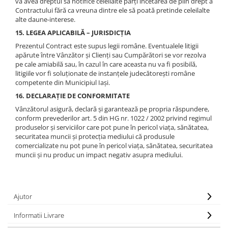
va avea dreptul să notifice celeilalte părți încetarea de plin drept a
Contractului fără ca vreuna dintre ele să poată pretinde celeilalte
alte daune-interese.
15. LEGEA APLICABILĂ – JURISDICȚIA
Prezentul Contract este supus legii române. Eventualele litigii
apărute între Vânzător și Clienți sau Cumpărători se vor rezolva
pe cale amiabilă sau, în cazul în care aceasta nu va fi posibilă,
litigiile vor fi soluționate de instanțele judecătorești române
competente din Municipiul Iași.
16. DECLARAȚIE DE CONFORMITATE
Vânzătorul asigură, declară și garantează pe propria răspundere,
conform prevederilor art. 5 din HG nr. 1022 / 2002 privind regimul
produselor şi serviciilor care pot pune în pericol viaţa, sănătatea,
securitatea muncii şi protecţia mediului că produsule
comercializate nu pot pune în pericol viaţa, sănătatea, securitatea
muncii și nu produc un impact negativ asupra mediului.
Ajutor
Informatii Livrare