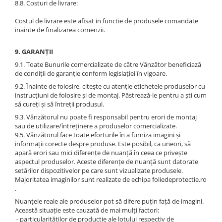
8.8. Costuri de livrare:
Costul de livrare este afisat in functie de produsele comandate
inainte de finalizarea comenzii.
9. GARANȚII
9.1. Toate Bunurile comercializate de către Vânzător beneficiază
de condiții de garanție conform legislației în vigoare.
9.2. Înainte de folosire, citește cu atenție etichetele produselor cu
instrucțiuni de folosire și de montaj. Păstrează-le pentru a ști cum
să cureți și să întreții produsul.
9.3. Vânzătorul nu poate fi responsabil pentru erori de montaj
sau de utilizare/întreținere a produselor comercializate.
9.5. Vânzătorul face toate eforturile în a furniza imagini şi
informaţii corecte despre produse. Este posibil, ca uneori, să
apară erori sau mici diferenţe de nuanţă în ceea ce priveşte
aspectul produselor. Aceste diferenţe de nuanţă sunt datorate
setărilor dispozitivelor pe care sunt vizualizate produsele.
Majoritatea imaginilor sunt realizate de echipa foliedeprotectie.ro
.
Nuanţele reale ale produselor pot să difere puţin faţă de imagini.
Această situaţie este cauzată de mai mulţi factori:
- particularităţilor de producţie ale lotului respectiv de