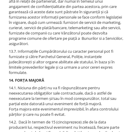
află în relații de parteneriat, dar numai în temeiul unui
angajament de confidențialitate din partea acestora, prin care
garantează că aceste date sunt păstrate în siguranță și că
furnizarea acestor informații personale se face conform legislației
în vigoare, după cum urmează: furnizori de servicii de marketing,
curierat, servicii de plată/bancare, telemarketing sau alte servicii,
furnizate de companii cu care Vânzătorul poate dezvolta
programe comune de ofertare pe piață a Bunurilor si a Serviciilor,
asigurători.
13.7. Informațiile Cumpărătorului cu caracter personal pot fi
furnizate și către Parchetul General, Poliție, instanțele
judecătorești și altor organe abilitate ale statului, în baza și în
limitele prevederilor legale și ca urmare a unor cereri expres
formulate.
14. FORȚA MAJORĂ
14.1. Niciuna din părți nu va fi răspunzătoare pentru
neexecutarea obligațiilor sale contractuale, dacă o astfel de
neexecutare la termen și/sau în mod corespunzător, total sau
parțial este datorată unui eveniment de forță majoră.
Forța majora este evenimentul imprevizibil, în afara controlului
părților și care nu poate fi evitat.
14.2. Dacă în termen de 15 (cincisprezece) zile de la data
producerii lui, respectivul eveniment nu încetează, fiecare parte