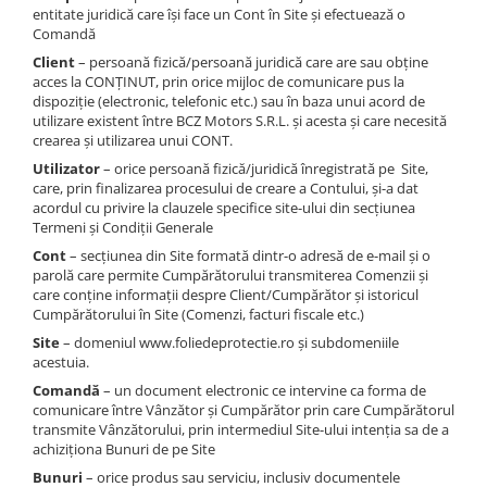
Folie Day/Night
Pâslă pt. raclete
entitate juridică care își face un Cont în Site și efectuează o
Comandă
Folie intensificare lumina
Mănuși aplicare
Client
– persoană fizică/persoană juridică care are sau obține
Folie difuzie lumina
Raclete cu mâner
acces la CONȚINUT, prin orice mijloc de comunicare pus la
Folie dual-color
Lichide speciale
dispoziție (electronic, telefonic etc.) sau în baza unui acord de
utilizare existent între BCZ Motors S.R.L. și acesta și care necesită
Folie ferestre
Altele
crearea și utilizarea unui CONT.
Alte scule
Folie decorativă
Utilizator
– orice persoană fizică/juridică înregistrată pe Site,
Folie printabilă
Materiale publicitare
care, prin finalizarea procesului de creare a Contului, și-a dat
acordul cu privire la clauzele specifice site-ului din secțiunea
Folie protecție solară
Termeni și Condiții Generale
Folie de securitate
Cont
– secțiunea din Site formată dintr-o adresă de e-mail și o
Folie arhitecturală
parolă care permite Cumpărătorului transmiterea Comenzii și
care conține informații despre Client/Cumpărător și istoricul
3M DI-NOC Lemn
Cumpărătorului în Site (Comenzi, facturi fiscale etc.)
3M DI-NOC Metalizat
Site
– domeniul www.foliedeprotectie.ro și subdomeniile
acestuia.
Folie reflectorizantă
Comandă
– un document electronic ce intervine ca forma de
Decorativ reflectorizantă
comunicare între Vânzător și Cumpărător prin care Cumpărătorul
Marcaje reflectorizante
transmite Vânzătorului, prin intermediul Site-ului intenția sa de a
achiziționa Bunuri de pe Site
Marcaj stradal
Bunuri
– orice produs sau serviciu, inclusiv documentele
Print Digital & Serigrafie