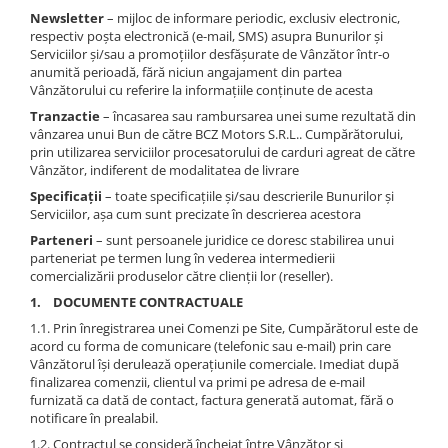
Newsletter
– mijloc de informare periodic, exclusiv electronic,
respectiv poșta electronică (e-mail, SMS) asupra Bunurilor și
Serviciilor și/sau a promoțiilor desfășurate de Vânzător într-o
anumită perioadă, fără niciun angajament din partea
Vânzătorului cu referire la informațiile conținute de acesta
Tranzactie
– încasarea sau rambursarea unei sume rezultată din
vânzarea unui Bun de către BCZ Motors S.R.L.. Cumpărătorului,
prin utilizarea serviciilor procesatorului de carduri agreat de către
Vânzător, indiferent de modalitatea de livrare
Specificații
– toate specificațiile și/sau descrierile Bunurilor și
Serviciilor, așa cum sunt precizate în descrierea acestora
Parteneri
– sunt persoanele juridice ce doresc stabilirea unui
parteneriat pe termen lung în vederea intermedierii
comercializării produselor către clienții lor (reseller).
1. DOCUMENTE CONTRACTUALE
1.1. Prin înregistrarea unei Comenzi pe Site, Cumpărătorul este de
acord cu forma de comunicare (telefonic sau e-mail) prin care
Vânzătorul își derulează operațiunile comerciale. Imediat după
finalizarea comenzii, clientul va primi pe adresa de e-mail
furnizată ca dată de contact, factura generată automat, fără o
notificare în prealabil.
1.2. Contractul se consideră încheiat între Vânzător și