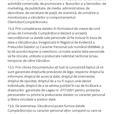
activității comerciale, de promovare a Bunurilor și a Serviciilor, de
marketing, de publicitate, de media, administrative, de
dezvoltare, de cercetare de piață, de statistică, de urmărire și
monitorizare a vânzărilor și comportamentul
Clientului/Cumpărătorului.
13.4. Prin completarea datelor în formularul de creare de cont
și/sau de Comandă, Cumpărătorul declară și acceptă
necondiționat ca datele sale personale să fie incluse în baza de
date a Vânzătorului, înregistrată în Registrul de Evidență a
Prelucrării Datelor cu Caracter Personal sub numărul 0008846, și
își dă acordul expres și neechivoc ca toate aceste date personale
să fie stocate, utilizate și prelucrate nelimitat teritorial și/sau
temporar de către Vânzător.
13.5. Prin citirea Documentului ați luat la cunoștință faptul că vă
sunt garantate drepturile prevăzute de lege, respectiv dreptul la
informare, dreptul de acces la date, dreptul de intervenție,
dreptul de opoziție, dreptul de a nu fi supus unei decizii
individuale, dreptul de a se adresa justiției în caz de încălcare a
drepturilor garantate de Legea nr. 677/2001 pentru protecția
persoanelor cu privire la prelucrarea datelor cu caracter personal
și libera circulație a acestor date.
13.6. De asemenea, Vânzătorul poate furniza datele
Cumpărătorului cu caracter personal altor companii cu care se