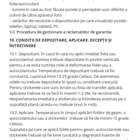
folie/autocolant
- luminii în care au fost făcute pozele şi percepţiei uşor diferite a
culorii de către aparatul foto
- setărilor de rezoluţie a dispozitivului pe care vizualizaţi pozele -
telefon, laptop, tabletă, PC.
9.6.
Procedura de gestionare a reclamațiilor de garantie.
10. CONDIȚII DE DEPOZITARE, APLICARE, EXCEPȚII ȘI
ÎNTREȚINERE
10.1. Depozitare. În cazul în care nu aplici imediat folia sau
autocolantul, acestea trebuie depozitate în poziție verticală,
pentru a se evita turtirea rolei și deformarea foliei sau a
autocolantului. Temperatura de depozitare trebuie să fie
constantă, cuprinsă între 15-25 grade Celsius. De asemenea,
rolele nu trebuie depozitate în spații cu umiditate crescută.
Pentru stickerele care sunt livrate cu folia de transfer aplicată,
aplicarea trebuie să se facă în maxim 1-2 zile. Se recomandă,
despachetarea imediată a stickerului și întinderea acestuia pe o
suprafață plană (acesta nu trebuie ținut în rolă).
10.2. Aplicare. Temperatura în timpul aplicării foliilor de geam, a
autocolantului sau a stickerelor trebuie să fie de minim 15 grade
Celsius.
Suprafața pe care se aplică foliile pentru geam, autocolantele sau
stickerele trebuie să fie bine curațată și degresată înainte de