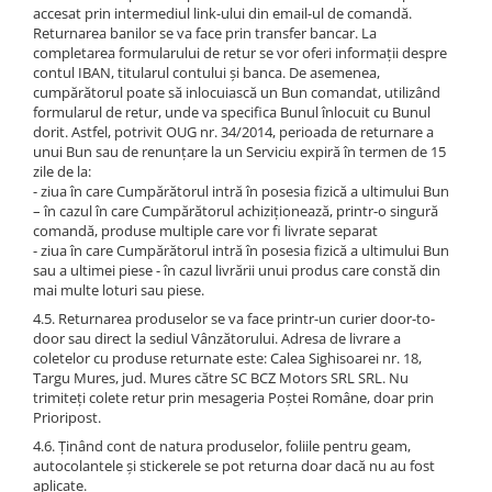
accesat prin intermediul link-ului din email-ul de comandă.
Returnarea banilor se va face prin transfer bancar. La
completarea formularului de retur se vor oferi informații despre
contul IBAN, titularul contului și banca. De asemenea,
cumpărătorul poate să inlocuiască un Bun comandat, utilizând
formularul de retur, unde va specifica Bunul înlocuit cu Bunul
dorit. Astfel, potrivit OUG nr. 34/2014, perioada de returnare a
unui Bun sau de renunțare la un Serviciu expiră în termen de 15
zile de la:
- ziua în care Cumpărătorul intră în posesia fizică a ultimului Bun
– în cazul în care Cumpărătorul achiziționează, printr-o singură
comandă, produse multiple care vor fi livrate separat
- ziua în care Cumpărătorul intră în posesia fizică a ultimului Bun
sau a ultimei piese - în cazul livrării unui produs care constă din
mai multe loturi sau piese.
4.5. Returnarea produselor se va face printr-un curier door-to-
door sau direct la sediul Vânzătorului. Adresa de livrare a
coletelor cu produse returnate este: Calea Sighisoarei nr. 18,
Targu Mures, jud. Mures către SC BCZ Motors SRL SRL. Nu
trimiteţi colete retur prin mesageria Poştei Române, doar prin
Prioripost.
4.6. Ținând cont de natura produselor, foliile pentru geam,
autocolantele și stickerele se pot returna doar dacă nu au fost
aplicate.