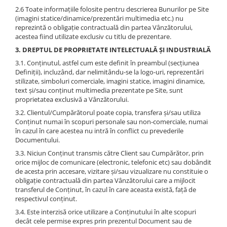
2.6 Toate informațiile folosite pentru descrierea Bunurilor pe Site
(imagini statice/dinamice/prezentări multimedia etc.) nu
reprezintă o obligație contractuală din partea Vânzătorului,
acestea fiind utilizate exclusiv cu titlu de prezentare.
3. DREPTUL DE PROPRIETATE INTELECTUALĂ ȘI INDUSTRIALĂ
3.1. Conținutul, astfel cum este definit în preambul (secțiunea
Definiții), incluzând, dar nelimitându-se la logo-uri, reprezentări
stilizate, simboluri comerciale, imagini statice, imagini dinamice,
text și/sau conținut multimedia prezentate pe Site, sunt
proprietatea exclusivă a Vânzătorului.
3.2. Clientul/Cumpărătorul poate copia, transfera și/sau utiliza
Conținut numai în scopuri personale sau non-comerciale, numai
în cazul în care acestea nu intră în conflict cu prevederile
Documentului.
3.3. Niciun Conținut transmis către Client sau Cumpărător, prin
orice mijloc de comunicare (electronic, telefonic etc) sau dobândit
de acesta prin accesare, vizitare și/sau vizualizare nu constituie o
obligație contractuală din partea Vânzătorului care a mijlocit
transferul de Conținut, în cazul în care aceasta există, față de
respectivul conținut.
3.4. Este interzisă orice utilizare a Conținutului în alte scopuri
decât cele permise expres prin prezentul Document sau de