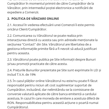
Cumpărător în momentul primirii de către Cumpărător de la
Vânzător, prin intermediul poștei electronice a notificării de
expediere a Comenzii.
2. POLITICA DE VÂNZARE ONLINE
2.1. Accesul în vederea efectuării unei Comenzii îi este permis
oricărui Client/Cumpărător.
2.2. Comunicarea cu Vânzătorul se poate realiza prin
interacțiunea directă cu acesta sau prin adresele menționate la
secțiunea “Contact” din Site. Vânzătorul are libertatea de a
gestiona informațiile primite fără a fi nevoit să aducă justificari
pentru aceasta.
2.3. Vânzătorul poate publica pe Site informații despre Bunuri
și/sau promoții practicate de către acesta.
2.4. Prețurile Bunurilor prezentate pe Site sunt exprimate în LEI și
includ T.V.A. de 19%
2.5. În cazul plăților online Vânzătorul nu este/nu poate fi făcut
responsabil pentru niciun alt cost suplimentar suportat de
Cumpărător, incluzând, dar nelimitându-se la comisioane de
conversie valutară aplicate de către banca emitentă a cardului
acestuia, în cazul în care moneda de emitere a acestuia diferă de
RON. Responsabilitatea pentru această acțiune o poartă numai
Cumpărătorul.