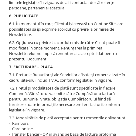
limitele legislației în vigoare, de a fi contactat de către terțe
persoane, parteneri ai acestuia.
6. PUBLICITATE
6.1. În momentul în care, Clientul își creează un Cont pe Site, are
posibilitatea să își exprime acordul cu privire la primirea de
Newslettere.
6.2. Opțiunea cu privire la acordul emis de către Client poate fi
modificată în orice moment. Renunțarea la primirea
Newsletterelor nu implică renuntarea la acceptul dat pentru
prezentul Document.
7. FACTURARE – PLATĂ
7.1. Prețurile Bunurilor și ale Serviciilor afișate și comercializate în
cadrul site-ului includ T.V.A., conform legislației în vigoare.
7.2. Prețul și modalitatea de plată sunt specificate în fiecare
Comandă. Vânzătorul va emite către Cumpărător o factură
pentru Bunurile livrate, obligația Cumpărătorului fiind să
furnizeze toate informațiile necesare emiterii facturii, conform
legislației în vigoare.
7.3. Modalitățile de plată acceptate pentru comenzile online sunt:
- Ramburs
- Card online
- Transfer bancar - OP în avans pe bază de factură proformă