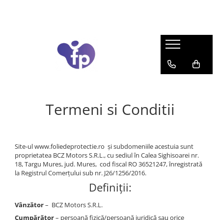
Folii
Scule
Traineri
Program fidelizare
Folii auto
Curățare
Traineri
Money Back
Colantare auto
Agenți de curățare
PPF Transparent
Răzuitoare
PPF Colorat
Lame pt. razuitoare
Termeni si Conditii
Folie faruri + stopuri
Raclete
Folie etrieri
Altele
Solară auto
Tăiere
Folie pentru cutter-ploter
Site-ul www.foliedeprotectie.ro și subdomeniile acestuia sunt
Fir pentru tăiere
proprietatea BCZ Motors S.R.L., cu sediul în Calea Sighisoarei nr.
Folie opacă
Cuțite
18, Targu Mures, jud. Mures, cod fiscal RO 36521247, înregistrată
Efect sticlă sablată
Lame / Rezerve
la Registrul Comerțului sub nr. J26/1256/2016.
Definiții:
Folie iluminată & backlit
Altele
Aplicare
Folie translucida
Vânzător
– BCZ Motors S.R.L.
Folie blockout
Raclete tip card
Cumpărător
– persoană fizică/persoană juridică sau orice