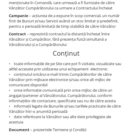
menționate în Comandă, care urmează a fi furnizate de către
Print format mare
Vânzător Cumpărătorului ca urmare a Contractului încheiat
Serigrafie
Campanie
– acțiunea de a expune în scop comercial, un număr
finit de Bunuri și/sau Servicii având un stoc limitat și predefinit,
Supralaminare
pentru o perioadă limitată de timp stabilită de către Vânzător
Monomeric
Contract
– reprezintă contractul la distanță încheiat între
Vânzător și Cumpărător, fără prezența fizică simultană a
Polimeric
Vânzătorului și a Cumpărătorului
Cast
Conținut
Speciale
Folie transfer
• toate informațiile de pe Site care pot fi vizitate, vizualizate sau
altfel accesate prin utilizarea unui echipament electronic
Benzi adezive
• conținutul oricărui e-mail trimis Cumpărătorilor de către
Vânzător prin mijloace electronice și/sau orice alt mijloc de
Benzi antiderapante
comunicare disponibil
Folie termo transfer
• orice informație comunicată prin orice mijloc de către un
angajat/partener al Vânzătorului, Cumpărătorului, conform
Benzi și covoare anti-alunecare
informațiilor de contactare, specificate sau nu de către acesta
• informații legate de Bunurile și/sau tarifele practicate de către
Vânzător într-o anumită perioadă
• date referitoare la Vânzător sau alte date privilegiate ale
acestuia
Document
– prezentele Termene și Condiții