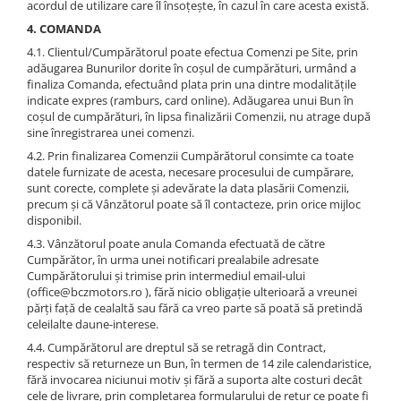
acordul de utilizare care îl însoțește, în cazul în care acesta există.
4. COMANDA
4.1. Clientul/Cumpărătorul poate efectua Comenzi pe Site, prin
adăugarea Bunurilor dorite în coșul de cumpărături, urmând a
finaliza Comanda, efectuând plata prin una dintre modalitățile
indicate expres (ramburs, card online). Adăugarea unui Bun în
coșul de cumpărături, în lipsa finalizării Comenzii, nu atrage după
sine înregistrarea unei comenzi.
4.2. Prin finalizarea Comenzii Cumpărătorul consimte ca toate
datele furnizate de acesta, necesare procesului de cumpărare,
sunt corecte, complete și adevărate la data plasării Comenzii,
precum și că Vânzătorul poate să îl contacteze, prin orice mijloc
disponibil.
4.3. Vânzătorul poate anula Comanda efectuată de către
Cumpărător, în urma unei notificari prealabile adresate
Cumpărătorului și trimise prin intermediul email-ului
(office@bczmotors.ro ), fără nicio obligație ulterioară a vreunei
părți față de cealaltă sau fără ca vreo parte să poată să pretindă
celeilalte daune-interese.
4.4. Cumpărătorul are dreptul să se retragă din Contract,
respectiv să returneze un Bun, în termen de 14 zile calendaristice,
fără invocarea niciunui motiv și fără a suporta alte costuri decât
cele de livrare, prin completarea formularului de retur ce poate fi