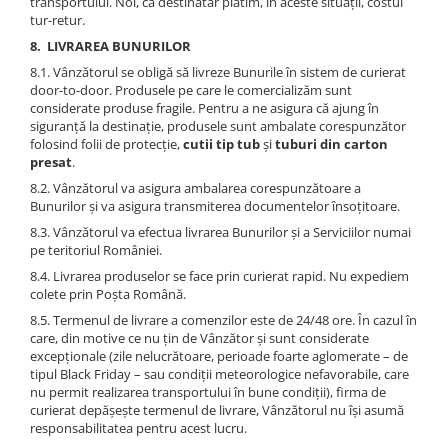
transportului. Noi, ca destinatar plătim, în aceste situaţii, costul
tur-retur.
8. LIVRAREA BUNURILOR
8.1. Vânzătorul se obligă să livreze Bunurile în sistem de curierat
door-to-door. Produsele pe care le comercializăm sunt
considerate produse fragile. Pentru a ne asigura că ajung în
siguranţă la destinaţie, produsele sunt ambalate corespunzător
folosind folii de protecţie,
cutii tip tub
şi
tuburi din carton
presat
.
8.2. Vânzătorul va asigura ambalarea corespunzătoare a
Bunurilor și va asigura transmiterea documentelor însoțitoare.
8.3. Vânzătorul va efectua livrarea Bunurilor și a Serviciilor numai
pe teritoriul României.
8.4. Livrarea produselor se face prin curierat rapid. Nu expediem
colete prin Poşta Română.
8.5. Termenul de livrare a comenzilor este de 24/48 ore. În cazul în
care, din motive ce nu țin de Vânzător și sunt considerate
excepționale (zile nelucrătoare, perioade foarte aglomerate – de
tipul Black Friday – sau condiții meteorologice nefavorabile, care
nu permit realizarea transportului în bune condiții), firma de
curierat depășește termenul de livrare, Vânzătorul nu își asumă
responsabilitatea pentru acest lucru.