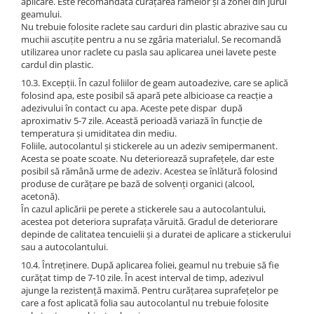
aplicare. Este recomandată curățarea ramelor și a zonei din jurul
geamului.
Nu trebuie folosite raclete sau carduri din plastic abrazive sau cu
muchii ascuțite pentru a nu se zgâria materialul. Se recomandă
utilizarea unor raclete cu pasla sau aplicarea unei lavete peste
cardul din plastic.
10.3. Excepții. În cazul foliilor de geam autoadezive, care se aplică
folosind apa, este posibil să apară pete albicioase ca reacție a
adezivului în contact cu apa. Aceste pete dispar după
aproximativ 5-7 zile. Această perioadă variază în funcție de
temperatura și umiditatea din mediu.
Foliile, autocolantul și stickerele au un adeziv semipermanent.
Acesta se poate scoate. Nu deteriorează suprafețele, dar este
posibil să rămână urme de adeziv. Acestea se înlătură folosind
produse de curățare pe bază de solvenți organici (alcool,
acetonă).
În cazul aplicării pe perete a stickerele sau a autocolantului,
acestea pot deteriora suprafața văruită. Gradul de deteriorare
depinde de calitatea tencuielii și a duratei de aplicare a stickerului
sau a autocolantului.
10.4. Întreținere. După aplicarea foliei, geamul nu trebuie să fie
curățat timp de 7-10 zile. În acest interval de timp, adezivul
ajunge la rezistență maximă. Pentru curățarea suprafețelor pe
care a fost aplicată folia sau autocolantul nu trebuie folosite