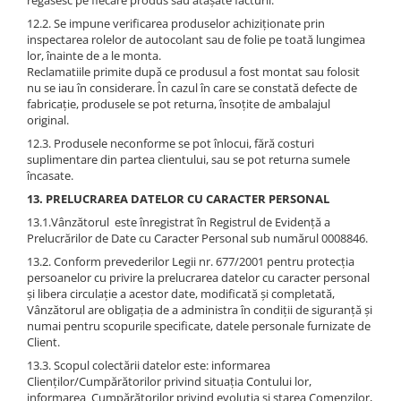
regăsesc pe fiecare produs sau atașate facturii.
12.2. Se impune verificarea produselor achiziționate prin
inspectarea rolelor de autocolant sau de folie pe toată lungimea
lor, înainte de a le monta.
Reclamatiile primite după ce produsul a fost montat sau folosit
nu se iau în considerare. În cazul în care se constată defecte de
fabricație, produsele se pot returna, însoțite de ambalajul
original.
12.3. Produsele neconforme se pot înlocui, fără costuri
suplimentare din partea clientului, sau se pot returna sumele
încasate.
13. PRELUCRAREA DATELOR CU CARACTER PERSONAL
13.1.Vânzătorul este înregistrat în Registrul de Evidență a
Prelucrărilor de Date cu Caracter Personal sub numărul 0008846.
13.2. Conform prevederilor Legii nr. 677/2001 pentru protecția
persoanelor cu privire la prelucrarea datelor cu caracter personal
și libera circulație a acestor date, modificată și completată,
Vânzătorul are obligația de a administra în condiții de siguranță și
numai pentru scopurile specificate, datele personale furnizate de
Client.
13.3. Scopul colectării datelor este: informarea
Clienților/Cumpărătorilor privind situația Contului lor,
informarea Cumpărătorilor privind evoluția și starea Comenzilor,