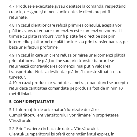
4.7. Produsele executate și/sau debitate la comandă, respectând
culorile, designul și dimensiunile date de client, nu pot fi
returnate.
4.8. In cazul clienţilor care refuză primirea coletului, aceştia vor
plăti în avans ulterioare comenzi. Aceste comenzi nu vor mai fi
trimise cu plata ramburs. Vor fi plătite fie direct pe site prin
intermediul platformei de plăţi online sau prin transfer bancar, pe
baza unei facturi proforme.
4.9. In cazul în care un client refuză primirea unei comenzi plătită
prin platforma de plăţi online sau prin transfer bancar, i se
returnează contravaloarea comenzii, mai puţin valoarea
transportului. Noi, ca destinatar plătim, în aceste situaţii costul
tur-retur.
4.10 In cazul produselor vandute la metraj, doar atunci se accepta
retur daca cantitatea comandata pe produs a fost de minim 10
metrii liniari.
5. CONFIDENȚIALITATE
5.1. Informațiile de orice natură furnizate de către
Cumpărător/Client Vânzătorului, vor rămâne în proprietatea
Vânzătorului.
5.2. Prin înscrierea în baza de date a Vânzătorului,
Clientul/Cumpărătorul își oferă consimțământul expres, în