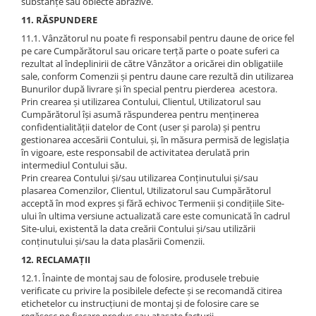
substanțe sau obiecte abrazive.
11. RĂSPUNDERE
11.1. Vânzătorul nu poate fi responsabil pentru daune de orice fel
pe care Cumpărătorul sau oricare terță parte o poate suferi ca
rezultat al îndeplinirii de către Vânzător a oricărei din obligatiile
sale, conform Comenzii și pentru daune care rezultă din utilizarea
Bunurilor după livrare și în special pentru pierderea acestora.
Prin crearea și utilizarea Contului, Clientul, Utilizatorul sau
Cumpărătorul își asumă răspunderea pentru menținerea
confidentialității datelor de Cont (user și parola) și pentru
gestionarea accesării Contului, și, în măsura permisă de legislația
în vigoare, este responsabil de activitatea derulată prin
intermediul Contului său.
Prin crearea Contului și/sau utilizarea Conținutului și/sau
plasarea Comenzilor, Clientul, Utilizatorul sau Cumpărătorul
acceptă în mod expres și fără echivoc Termenii și condițiile Site-
ului în ultima versiune actualizată care este comunicată în cadrul
Site-ului, existentă la data creării Contului și/sau utilizării
conținutului și/sau la data plasării Comenzii.
12. RECLAMAȚII
12.1. Înainte de montaj sau de folosire, produsele trebuie
verificate cu privire la posibilele defecte și se recomandă citirea
etichetelor cu instrucțiuni de montaj și de folosire care se