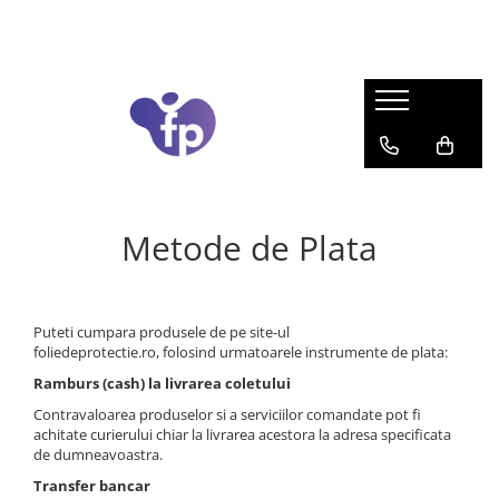
Folii
Scule
Traineri
Program fidelizare
Folii auto
Curățare
Traineri
Money Back
Colantare auto
Agenți de curățare
PPF Transparent
Răzuitoare
PPF Colorat
Lame pt. razuitoare
Metode de Plata
Folie faruri + stopuri
Raclete
Folie etrieri
Altele
Solară auto
Tăiere
Folie pentru cutter-ploter
Puteti cumpara produsele de pe site-ul
Fir pentru tăiere
foliedeprotectie.ro, folosind urmatoarele instrumente de plata:
Folie opacă
Cuțite
Ramburs (cash) la livrarea coletului
Efect sticlă sablată
Lame / Rezerve
Contravaloarea produselor si a serviciilor comandate pot fi
Folie iluminată & backlit
Altele
achitate curierului chiar la livrarea acestora la adresa specificata
Aplicare
Folie translucida
de dumneavoastra.
Folie blockout
Raclete tip card
Transfer bancar