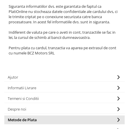
Siguranta informatiilor dvs. este garantata de faptul ca
Print format mare
PlatiOnline nu stocheaza datele confidentiale ale cardului dvs, ci
Serigrafie
le trimite criptat pe o conexiune securizata catre banca
procesatoare. In acest fel informatiile dvs. sunt in siguranta.
Supralaminare
Monomeric
Indiferent de valuta pe care o aveti in cont, tranzactiile se fac in
lei, la cursul de schimb al bancii dumneavoastra.
Polimeric
Cast
Pentru plata cu cardul, tranzactia va aparea pe extrasul de cont
cu numele BCZ Motors SRL
Speciale
Folie transfer
Benzi adezive
Ajutor
Benzi antiderapante
Folie termo transfer
Informatii Livrare
Benzi și covoare anti-alunecare
Termeni si Conditii
Despre noi
Metode de Plata