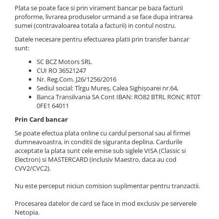
Folie Day/Night
Pâslă pt. raclete
Plata se poate face si prin virament bancar pe baza facturii
proforme, livrarea produselor urmand a se face dupa intrarea
Folie intensificare lumina
Mănuși aplicare
sumei (contravaloarea totala a facturii) in contul nostru.
Folie difuzie lumina
Raclete cu mâner
Datele necesare pentru efectuarea platii prin transfer bancar
Folie dual-color
Lichide speciale
sunt:
Folie ferestre
Altele
SC BCZ Motors SRL
Alte scule
CUI RO 36521247
Folie decorativă
Nr. Reg.Com. J26/1256/2016
Folie printabilă
Materiale publicitare
Sediul social: Tîrgu Mureș, Calea Sighișoarei nr.64,
Banca Transilvania SA Cont IBAN: RO82 BTRL RONC RT0T
Folie protecție solară
0FE1 64011
Folie de securitate
Prin Card bancar
Folie arhitecturală
Se poate efectua plata online cu cardul personal sau al firmei
3M DI-NOC Lemn
dumneavoastra, in conditii de siguranta deplina. Cardurile
3M DI-NOC Metalizat
acceptate la plata sunt cele emise sub siglele VISA (Classic si
Electron) si MASTERCARD (inclusiv Maestro, daca au cod
Folie reflectorizantă
CVV2/CVC2).
Decorativ reflectorizantă
Nu este perceput niciun comision suplimentar pentru tranzactii.
Marcaje reflectorizante
Procesarea datelor de card se face in mod exclusiv pe serverele
Marcaj stradal
Netopia.
Print Digital & Serigrafie