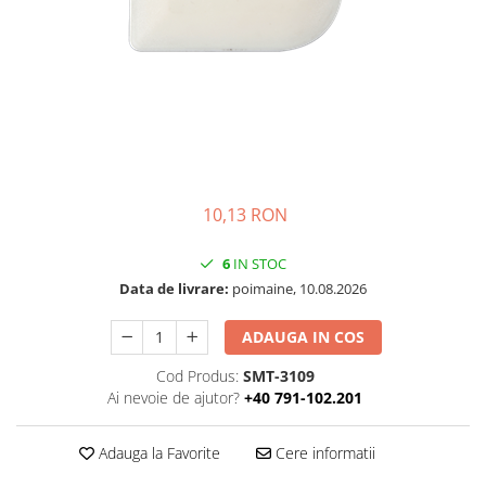
Folie Day/Night
Pâslă pt. raclete
Folie intensificare lumina
Mănuși aplicare
Folie difuzie lumina
Raclete cu mâner
Folie dual-color
Lichide speciale
Folie ferestre
Altele
Alte scule
Folie decorativă
Folie printabilă
Materiale publicitare
10,13 RON
Folie protecție solară
Folie de securitate
6
IN STOC
Folie arhitecturală
Data de livrare:
poimaine, 10.08.2026
3M DI-NOC Lemn
3M DI-NOC Metalizat
ADAUGA IN COS
Folie reflectorizantă
Cod Produs:
SMT-3109
Decorativ reflectorizantă
Ai nevoie de ajutor?
+40 791-102.201
Marcaje reflectorizante
Marcaj stradal
Adauga la Favorite
Cere informatii
Print Digital & Serigrafie