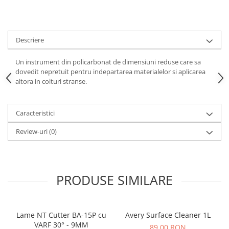
Print format mare
Serigrafie
Supralaminare
Descriere
Monomeric
Un instrument din policarbonat de dimensiuni reduse care sa
Polimeric
dovedit nepretuit pentru indepartarea materialelor si aplicarea
altora in colturi stranse.
Cast
Speciale
Folie transfer
Caracteristici
Benzi adezive
Review-uri
(0)
Benzi antiderapante
Folie termo transfer
Benzi și covoare anti-alunecare
PRODUSE SIMILARE
Lame NT Cutter BA-15P cu
Avery Surface Cleaner 1L
VARF 30° - 9MM
89,00 RON