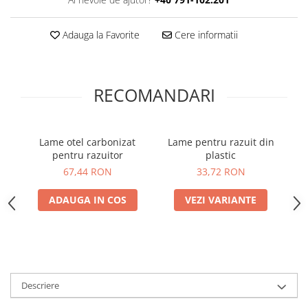
Print format mare
Adauga la Favorite
Cere informatii
Serigrafie
Supralaminare
Monomeric
RECOMANDARI
Polimeric
Cast
Speciale
Lame otel carbonizat
Lame pentru razuit din
Folie transfer
pentru razuitor
plastic
Benzi adezive
67,44 RON
33,72 RON
Benzi antiderapante
ADAUGA IN COS
VEZI VARIANTE
Folie termo transfer
Benzi și covoare anti-alunecare
Descriere