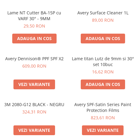
Folie Day/Night
Pâslă pt. raclete
Folie intensificare lumina
Mănuși aplicare
Lame NT Cutter BA-15P cu
Avery Surface Cleaner 1L
VARF 30° - 9MM
Folie difuzie lumina
Raclete cu mâner
89,00 RON
29,50 RON
Folie dual-color
Lichide speciale
Folie ferestre
Altele
ADAUGA IN COS
ADAUGA IN COS
Alte scule
Folie decorativă
Folie printabilă
Materiale publicitare
Avery Dennison® PPF SPF X2
Lame titan Lutz de 9mm si 30°
Folie protecție solară
set 10buc
609,00 RON
Folie de securitate
16,62 RON
Folie arhitecturală
VEZI VARIANTE
ADAUGA IN COS
3M DI-NOC Lemn
3M DI-NOC Metalizat
Folie reflectorizantă
3M 2080-G12 BLACK - NEGRU
Avery SPF-Satin Series Paint
Protection Films
Decorativ reflectorizantă
324,31 RON
823,61 RON
Marcaje reflectorizante
Marcaj stradal
VEZI VARIANTE
VEZI VARIANTE
Print Digital & Serigrafie