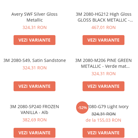
Avery SWF Silver Gloss
3M 2080-HG212 High Gloss
Metallic
GLOSS BLACK METALLIC -
Negru Metalizat Super Lucios
324,31 RON
467,01 RON
VEZI VARIANTE
VEZI VARIANTE
3M 2080-S49, Satin Sandstone
3M 2080-M206 PINE GREEN
METALLIC - Verde mat
324,31 RON
metalizat
324,31 RON
VEZI VARIANTE
VEZI VARIANTE
3M 2080-SP240 FROZEN
3M 2080-G79 Light Ivory
-52%
VANILLA - Alb
324,31 RON
382,69 RON
de la 155,03 RON
VEZI VARIANTE
VEZI VARIANTE