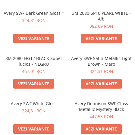
Print format mare
Avery SWF Dark Green Gloss *
3M 2080-SP10 PEARL WHITE -
Serigrafie
Alb
324,31 RON
Supralaminare
382,69 RON
Monomeric
VEZI VARIANTE
VEZI VARIANTE
Polimeric
Cast
Speciale
3M 2080-HG12 BLACK Super
Avery SWF Satin Metallic Light
lucios - NEGRU
Brown - Maro
Folie transfer
467,01 RON
324,31 RON
Benzi adezive
Benzi antiderapante
VEZI VARIANTE
VEZI VARIANTE
Folie termo transfer
Benzi și covoare anti-alunecare
Avery SWF White Gloss
Avery Dennison SWF Gloss
Metallic Mystery Black
324,31 RON
447,55 RON
VEZI VARIANTE
VEZI VARIANTE