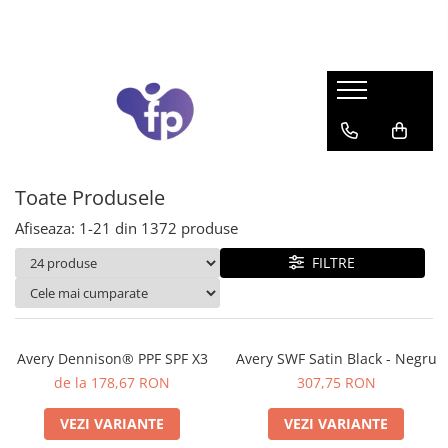
Folii
Scule
Traineri
Program fidelizare
Folii auto
Curățare
Traineri
Money Back
Colantare auto
Agenți de curățare
PPF Transparent
Răzuitoare
PPF Colorat
Lame pt. razuitoare
Toate Produsele
Folie faruri + stopuri
Raclete
Afiseaza:
1-
21
din
1372
produse
Folie etrieri
Altele
FILTRE
Solară auto
Tăiere
Folie pentru cutter-ploter
Fir pentru tăiere
Folie opacă
Cuțite
Efect sticlă sablată
Lame / Rezerve
Avery Dennison® PPF SPF X3
Avery SWF Satin Black - Negru
Folie iluminată & backlit
Altele
de la 178,67 RON
307,75 RON
Aplicare
Folie translucida
VEZI VARIANTE
VEZI VARIANTE
Folie blockout
Raclete tip card