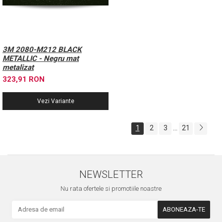
3M 2080-M212 BLACK
METALLIC - Negru mat
metalizat
323,91 RON
Vezi Variante
1
2
3
21
...
NEWSLETTER
Nu rata ofertele si promotiile noastre