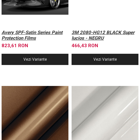
Avery SPF-Satin Series Paint
3M 2080-HG12 BLACK Super
Protection Films
lucios - NEGRU
823,61 RON
466,43 RON
Vezi Variante
Vezi Variante