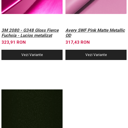
3M 2080 - G348 Gloss Fierce
Avery SWF Pink Matte Metallic
Fuchsia - Lucios metalizat
OD
323,91 RON
317,43 RON
Vezi Variante
Vezi Variante