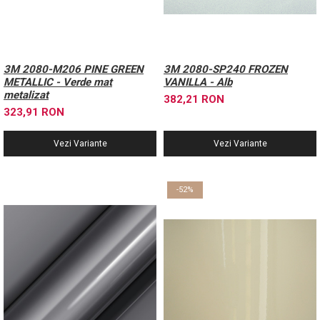
3M 2080-M206 PINE GREEN
3M 2080-SP240 FROZEN
METALLIC - Verde mat
VANILLA - Alb
metalizat
382,21 RON
323,91 RON
Vezi Variante
Vezi Variante
-52%