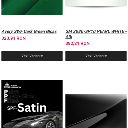
Avery SWF Dark Green Gloss
3M 2080-SP10 PEARL WHITE -
Alb
323,91 RON
382,21 RON
Vezi Variante
Vezi Variante