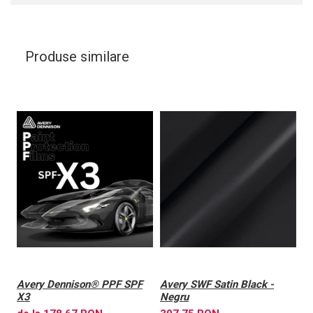
Produse similare
Avery Dennison® PPF SPF
Avery SWF Satin Black -
A
X3
Negru
X