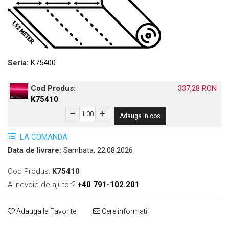
Print format mare
Serigrafie
Supralaminare
Monomeric
Seria:
K75400
Polimeric
Cast
Cod Produs:
337,28 RON
Speciale
K75410
Folie transfer
Adauga in cos
Benzi adezive
LA COMANDA
Benzi antiderapante
Data de livrare:
Sambata, 22.08.2026
Folie termo transfer
Benzi și covoare anti-alunecare
Cod Produs:
K75410
Ai nevoie de ajutor?
+40 791-102.201
Adauga la Favorite
Cere informatii