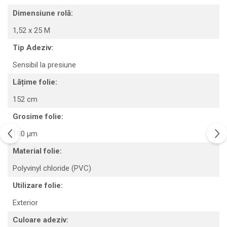
Dimensiune rolă:
1,52 x 25 M
Tip Adeziv:
Sensibil la presiune
Lățime folie:
152 cm
Grosime folie:
100 µm
Material folie:
Polyvinyl chloride (PVC)
Utilizare folie:
Exterior
Culoare adeziv: