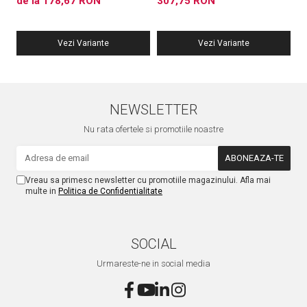
de la 178,67 RON
307,75 RON
6
Vezi Variante
Vezi Variante
NEWSLETTER
Nu rata ofertele si promotiile noastre
Vreau sa primesc newsletter cu promotiile magazinului. Afla mai
multe in
Politica de Confidentialitate
SOCIAL
Urmareste-ne in social media