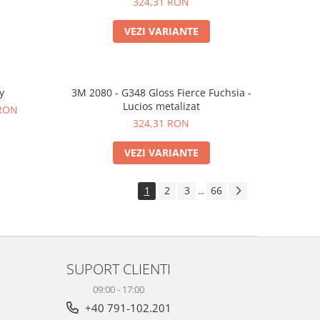
324,31 RON
VEZI VARIANTE
y
3M 2080 - G348 Gloss Fierce Fuchsia -
Lucios metalizat
 RON
324,31 RON
VEZI VARIANTE
1
2
3
66
...
SUPORT CLIENTI
09:00 - 17:00
+40 791-102.201