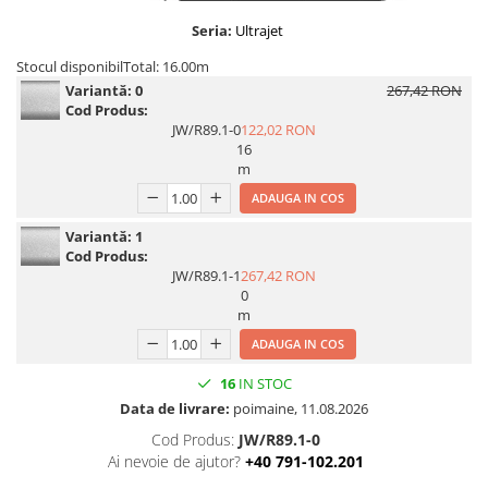
Print format mare
Seria:
Ultrajet
Serigrafie
Stocul disponibil
Total: 16.00m
Supralaminare
Variantă:
0
267,42 RON
Cod Produs:
Monomeric
JW/R89.1-0
122,02 RON
Polimeric
16
m
Cast
ADAUGA IN COS
Speciale
Folie transfer
Variantă:
1
Cod Produs:
Benzi adezive
JW/R89.1-1
267,42 RON
0
Benzi antiderapante
m
Folie termo transfer
ADAUGA IN COS
Benzi și covoare anti-alunecare
16
IN STOC
Data de livrare:
poimaine, 11.08.2026
Cod Produs:
JW/R89.1-0
Ai nevoie de ajutor?
+40 791-102.201