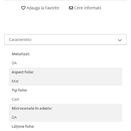
Adauga la Favorite
Cere informatii
Caracteristici
Metalizat:
DA
Aspect folie:
Mat
Tip folie:
Cast
Microcanale în adeziv:
DA
Lățime folie: