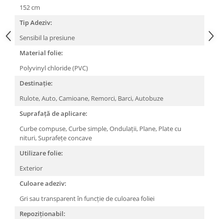
152 cm
Tip Adeziv:
Sensibil la presiune
Material folie:
Polyvinyl chloride (PVC)
Destinație:
Rulote,
Auto,
Camioane,
Remorci,
Barci,
Autobuze
Suprafață de aplicare:
Curbe compuse,
Curbe simple,
Ondulații,
Plane,
Plate cu
nituri,
Suprafețe concave
Utilizare folie:
Exterior
Culoare adeziv:
Gri sau transparent în funcție de culoarea foliei
Repoziționabil: