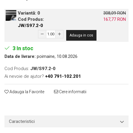
Print format mare
Variantă:
0
308,09 RON
Serigrafie
Cod Produs:
167,77 RON
Supralaminare
JW/S97.2-0
Monomeric
Adauga in cos
Polimeric
3
In stoc
Cast
Speciale
Data de livrare:
poimaine, 10.08.2026
Folie transfer
Cod Produs:
JW/S97.2-0
Benzi adezive
Ai nevoie de ajutor?
+40 791-102.201
Benzi antiderapante
Folie termo transfer
Adauga la Favorite
Cere informatii
Benzi și covoare anti-alunecare
Caracteristici