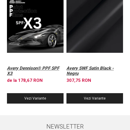
Avery Dennison® PPF SPF
Avery SWF Satin Black -
A
X3
Negru
X
de la 178,67 RON
307,75 RON
6
Vezi Variante
Vezi Variante
NEWSLETTER