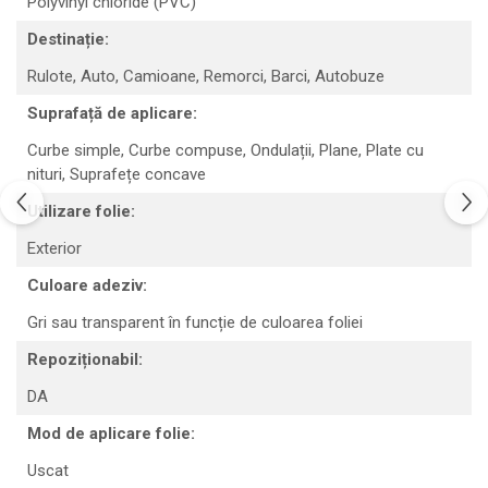
Polyvinyl chloride (PVC)
Destinație:
Rulote,
Auto,
Camioane,
Remorci,
Barci,
Autobuze
Suprafață de aplicare:
Curbe simple,
Curbe compuse,
Ondulații,
Plane,
Plate cu
nituri,
Suprafețe concave
Utilizare folie:
Exterior
Culoare adeziv:
Gri sau transparent în funcție de culoarea foliei
Repoziționabil:
DA
Mod de aplicare folie:
Uscat