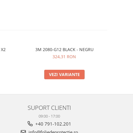
 X2
3M 2080-G12 BLACK - NEGRU
Avery SPF-
324,31 RON
VEZI VARIANTE
SUPORT CLIENTI
09:00 - 17:00
+40 791-102.201
info@foliedeprotectie.ro