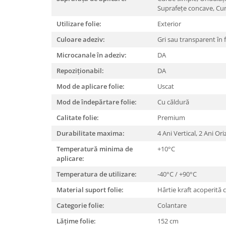
Suprafețe concave,
Cu
Utilizare folie:
Exterior
Culoare adeziv:
Gri sau transparent în 
Microcanale în adeziv:
DA
Repoziționabil:
DA
Mod de aplicare folie:
Uscat
Mod de îndepărtare folie:
Cu căldură
Calitate folie:
Premium
Durabilitate maxima:
4 Ani Vertical, 2 Ani Or
Temperatură minima de
+10°C
aplicare:
Temperatura de utilizare:
-40°C / +90°C
Material suport folie:
Hârtie kraft acoperită 
Categorie folie:
Colantare
Lățime folie:
152 cm