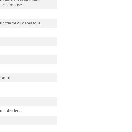
rbe compuse
funcție de culoarea foliei
izontal
cu polietilenă