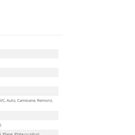
PVC,
Auto,
Camioane,
Remorci,
C)
i,
Plane,
Plate cu nituri,