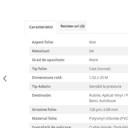
Distribuie
Print format mare
pe
Facebook
Serigrafie
Supralaminare
Review-uri
(0)
Caracteristici
Monomeric
Polimeric
Aspect folie:
Mat
Cast
Metalizat:
DA
Speciale
Grad de opacitate:
Mare
Folie transfer
Tip folie:
Cast (turnat)
Benzi adezive
Dimensiune rolă:
1,52 x 25 M
Benzi antiderapante
Folie termo transfer
Tip Adeziv:
Sensibil la presiune
Benzi și covoare anti-alunecare
Destinație:
Rulote,
Aplicat Vinyl / 
Barci,
Autobuze
Grosime folie:
126 μm,
0.08 mm
Material folie:
Polyvinyl chloride (PV
Suprafață de aplicare:
Curbe simple,
Ondulați