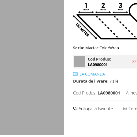
Seria:
Mactac ColorWrap
Cod Produs:
22
LA0980001
LA COMANDA
Durata de livrare:
7 zile
Cod Produs:
LA0980001
Ai ne
Adauga la Favorite
Cere 