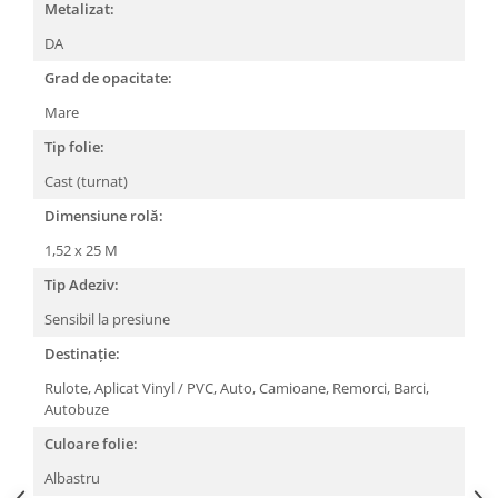
Metalizat:
DA
Grad de opacitate:
Mare
Tip folie:
Cast (turnat)
Dimensiune rolă:
1,52 x 25 M
Tip Adeziv:
Sensibil la presiune
Destinație:
Rulote,
Aplicat Vinyl / PVC,
Auto,
Camioane,
Remorci,
Barci,
Autobuze
Culoare folie:
Albastru