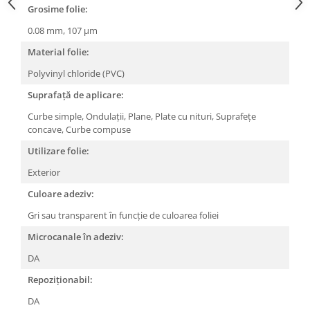
Grosime folie:
0.08 mm,
107 μm
Material folie:
Polyvinyl chloride (PVC)
Suprafață de aplicare:
Curbe simple,
Ondulații,
Plane,
Plate cu nituri,
Suprafețe
concave,
Curbe compuse
Utilizare folie:
Exterior
Culoare adeziv:
Gri sau transparent în funcție de culoarea foliei
Microcanale în adeziv:
DA
Repoziționabil:
DA