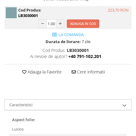
Print format mare
Cod Produs:
223,70 RON
LB3030001
Serigrafie
Supralaminare
ADAUGA IN COS
Monomeric
LA COMANDA
Polimeric
Durata de livrare:
7 zile
Cast
Cod Produs:
LB3030001
Ai nevoie de ajutor?
+40 791-102.201
Speciale
Folie transfer
Adauga la Favorite
Cere informatii
Benzi adezive
Benzi antiderapante
Folie termo transfer
Benzi și covoare anti-alunecare
Caracteristici
Aspect folie:
Lucios