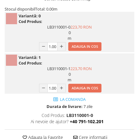
Print format mare
Stocul disponibil
Total: 0.00m
Variantă:
0
Serigrafie
Cod Produs:
Supralaminare
LB3110001-0
223,70 RON
0
Monomeric
m
Polimeric
ADAUGA IN COS
Cast
Variantă:
1
Speciale
Cod Produs:
Folie transfer
LB3110001-1
223,70 RON
0
Benzi adezive
m
Benzi antiderapante
ADAUGA IN COS
Folie termo transfer
LA COMANDA
Benzi și covoare anti-alunecare
Durata de livrare:
7 zile
Cod Produs:
LB3110001-0
Ai nevoie de ajutor?
+40 791-102.201
Adauga la Favorite
Cere informatii