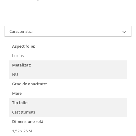
Caracteristici
Aspect folie:
Lucios
Metalizat:
NU
Grad de opacitate:
Mare
Tip folie:
Cast (turnat)
Dimensiune rolă:
1,52 x 25 M