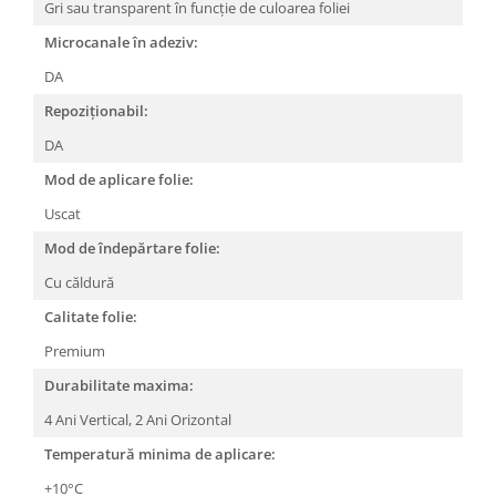
Gri sau transparent în funcție de culoarea foliei
Microcanale în adeziv:
DA
Repoziționabil:
DA
Mod de aplicare folie:
Uscat
Mod de îndepărtare folie:
Cu căldură
Calitate folie:
Premium
Durabilitate maxima:
4 Ani Vertical, 2 Ani Orizontal
Temperatură minima de aplicare:
+10°C