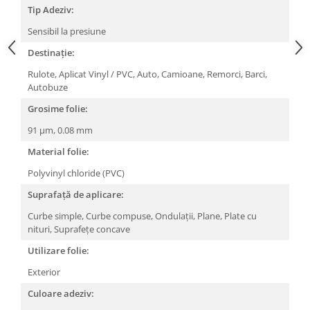
Tip Adeziv:
Sensibil la presiune
Destinație:
Rulote,
Aplicat Vinyl / PVC,
Auto,
Camioane,
Remorci,
Barci,
Autobuze
Grosime folie:
91 μm,
0.08 mm
Material folie:
Polyvinyl chloride (PVC)
Suprafață de aplicare:
Curbe simple,
Curbe compuse,
Ondulații,
Plane,
Plate cu
nituri,
Suprafețe concave
Utilizare folie:
Exterior
Culoare adeziv: