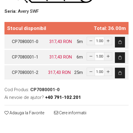
Print format mare
Seria:
Avery SWF
Serigrafie
Supralaminare
Stocul disponibil
Total: 36.00m
Monomeric
Polimeric
CP7080001-0
317,43 RON
5
m
Cast
Speciale
CP7080001-1
317,43 RON
6
m
Folie transfer
CP7080001-2
317,43 RON
25
m
Benzi adezive
Benzi antiderapante
Cod Produs:
CP7080001-0
Folie termo transfer
Ai nevoie de ajutor?
+40 791-102.201
Benzi și covoare anti-alunecare
Adauga la Favorite
Cere informatii