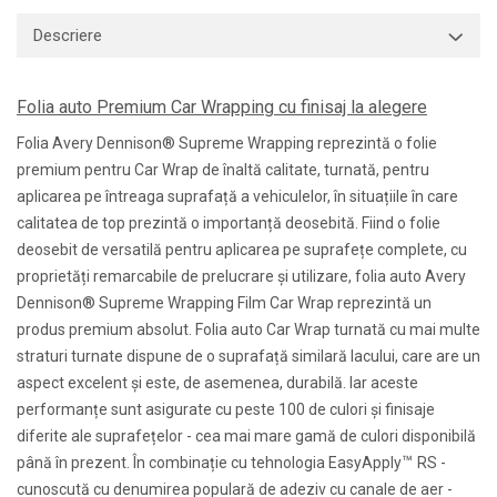
Descriere
Folia auto Premium Car Wrapping cu finisaj la alegere
Folia Avery Dennison® Supreme Wrapping reprezintă o folie
premium pentru Car Wrap de înaltă calitate, turnată, pentru
aplicarea pe întreaga suprafață a vehiculelor, în situațiile în care
calitatea de top prezintă o importanță deosebită. Fiind o folie
deosebit de versatilă pentru aplicarea pe suprafețe complete, cu
proprietăți remarcabile de prelucrare și utilizare, folia auto Avery
Dennison® Supreme Wrapping Film Car Wrap reprezintă un
produs premium absolut. Folia auto Car Wrap turnată cu mai multe
straturi turnate dispune de o suprafață similară lacului, care are un
aspect excelent și este, de asemenea, durabilă. Iar aceste
performanțe sunt asigurate cu peste 100 de culori și finisaje
diferite ale suprafețelor - cea mai mare gamă de culori disponibilă
™
până în prezent. În combinație cu tehnologia EasyApply
RS -
cunoscută cu denumirea populară de adeziv cu canale de aer -