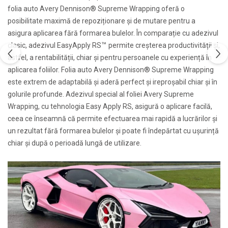
folia auto Avery Dennison® Supreme Wrapping oferă o
posibilitate maximă de repoziționare și de mutare pentru a
asigura aplicarea fără formarea bulelor. În comparație cu adezivul
™
clasic, adezivul EasyApply RS
permite creșterea productivității și,
astfel, a rentabilității, chiar și pentru persoanele cu experiență în
aplicarea foliilor. Folia auto Avery Dennison® Supreme Wrapping
este extrem de adaptabilă și aderă perfect și ireproșabil chiar și în
golurile profunde. Adezivul special al foliei Avery Supreme
Wrapping, cu tehnologia Easy Apply RS, asigură o aplicare facilă,
ceea ce înseamnă că permite efectuarea mai rapidă a lucrărilor și
un rezultat fără formarea bulelor și poate fi îndepărtat cu ușurință
chiar și după o perioadă lungă de utilizare.