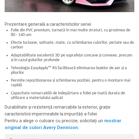
Prezentare generală a caracteristicilor seriei
Folie din PVC premium, turnată în mai multe straturi, cu grosimea de
80 - 140 um
Efecte lucioase, satinate, mate, cu schimbarea culorilor, periate sau de
carbon
Adaptabilitate excelentă 3D pe suprafețe concave și convexe, precum
și în cazul golurilor profunde
Tehnologia EasyApply
™
RS facilitează eliminarea bulelor de aer și a
pliurilor
Permite repoziționarea și schimbarea poziției, pentru o montare mai
rapidă
Capacitate remarcabilă de îndepărtare a foliei pe toată durata de
utilizare a materialului aplicat
Durabilitate și rezistență remarcabile la exterior, grație
caracteristicii impermeabile la impurități a foliei
Pentru a alege o culoare cu precizie, solicitați un
mostrar
original de culori Avery Dennison
.