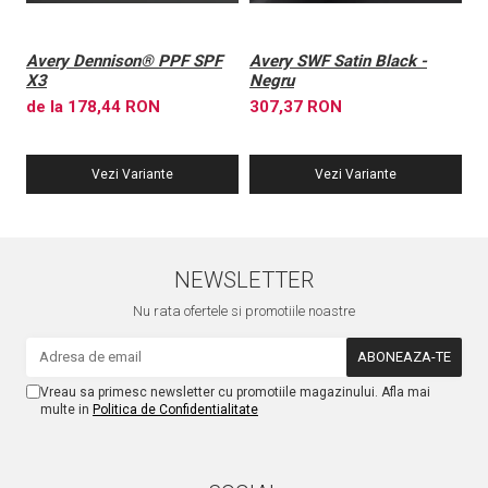
Avery Dennison® PPF SPF
Avery SWF Satin Black -
A
X3
Negru
X
de la 178,44 RON
307,37 RON
6
Vezi Variante
Vezi Variante
NEWSLETTER
Nu rata ofertele si promotiile noastre
Vreau sa primesc newsletter cu promotiile magazinului. Afla mai
multe in
Politica de Confidentialitate