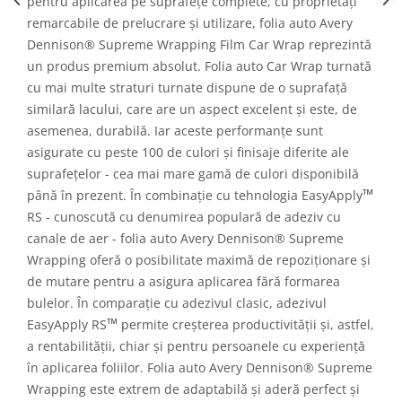
pentru aplicarea pe suprafețe complete, cu proprietăți
remarcabile de prelucrare și utilizare, folia auto Avery
Dennison® Supreme Wrapping Film Car Wrap reprezintă
un produs premium absolut. Folia auto Car Wrap turnată
cu mai multe straturi turnate dispune de o suprafață
similară lacului, care are un aspect excelent și este, de
asemenea, durabilă. Iar aceste performanțe sunt
asigurate cu peste 100 de culori și finisaje diferite ale
suprafețelor - cea mai mare gamă de culori disponibilă
™
până în prezent. În combinație cu tehnologia EasyApply
RS - cunoscută cu denumirea populară de adeziv cu
canale de aer - folia auto Avery Dennison® Supreme
Wrapping oferă o posibilitate maximă de repoziționare și
de mutare pentru a asigura aplicarea fără formarea
bulelor. În comparație cu adezivul clasic, adezivul
™
EasyApply RS
permite creșterea productivității și, astfel,
a rentabilității, chiar și pentru persoanele cu experiență
în aplicarea foliilor. Folia auto Avery Dennison® Supreme
Wrapping este extrem de adaptabilă și aderă perfect și