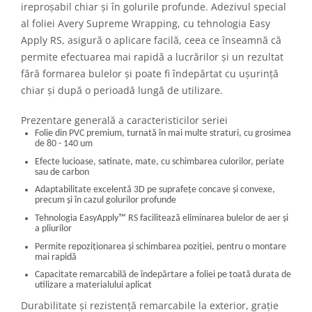
ireproșabil chiar și în golurile profunde. Adezivul special
al foliei Avery Supreme Wrapping, cu tehnologia Easy
Apply RS, asigură o aplicare facilă, ceea ce înseamnă că
permite efectuarea mai rapidă a lucrărilor și un rezultat
fără formarea bulelor și poate fi îndepărtat cu ușurință
chiar și după o perioadă lungă de utilizare.
Prezentare generală a caracteristicilor seriei
Folie din PVC premium, turnată în mai multe straturi, cu grosimea
de 80 - 140 um
Efecte lucioase, satinate, mate, cu schimbarea culorilor, periate
sau de carbon
Adaptabilitate excelentă 3D pe suprafețe concave și convexe,
precum și în cazul golurilor profunde
Tehnologia EasyApply
™
RS facilitează eliminarea bulelor de aer și
a pliurilor
Permite repoziționarea și schimbarea poziției, pentru o montare
mai rapidă
Capacitate remarcabilă de îndepărtare a foliei pe toată durata de
utilizare a materialului aplicat
Durabilitate și rezistență remarcabile la exterior, grație