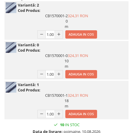
Variantă:
2
Print format mare
Cod Produs:
Serigrafie
CB1570001-2
324,31 RON
0
Supralaminare
m
Monomeric
ADAUGA IN COS
Polimeric
Variantă:
0
Cast
Cod Produs:
Speciale
CB1570001-0
324,31 RON
10
Folie transfer
m
Benzi adezive
ADAUGA IN COS
Benzi antiderapante
Variantă:
1
Folie termo transfer
Cod Produs:
CB1570001-1
324,31 RON
Benzi și covoare anti-alunecare
18
m
ADAUGA IN COS
10
IN STOC
Data de livrare:
poimaine, 10.08.2026