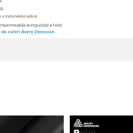
or
dă
 a materialului aplicat
 impermeabile la impurități a foliei
l de culori Avery Dennison
.