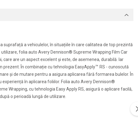
prafață a vehiculelor, în situațiile în care calitatea de top prezintă
 și utilizare, folia auto Avery Dennison® Supreme Wrapping Film Car
, care are un aspect excelent și este, de asemenea, durabilă. Iar
™
 în prezent. În combinație cu tehnologia EasyApply
RS - cunoscută
re și de mutare pentru a asigura aplicarea fără formarea bulelor. În
 cu experiență în aplicarea foliilor. Folia auto Avery Dennison®
reme Wrapping, cu tehnologia Easy Apply RS, asigură o aplicare facilă,
 după o perioadă lungă de utilizare.