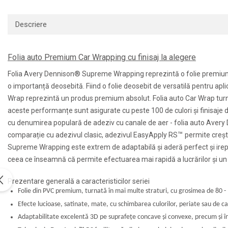
Print format mare
Descriere
Serigrafie
Supralaminare
Monomeric
Folia auto Premium Car Wrapping cu finisaj la alegere
Polimeric
Folia Avery Dennison® Supreme Wrapping reprezintă o folie premium pen
Cast
o importanță deosebită. Fiind o folie deosebit de versatilă pentru ap
Speciale
Wrap reprezintă un produs premium absolut. Folia auto Car Wrap turnat
Folie transfer
aceste performanțe sunt asigurate cu peste 100 de culori și finisaje 
cu denumirea populară de adeziv cu canale de aer - folia auto Avery
Benzi adezive
™
comparație cu adezivul clasic, adezivul EasyApply RS
permite crește
Benzi antiderapante
Supreme Wrapping este extrem de adaptabilă și aderă perfect și ireproș
Folie termo transfer
ceea ce înseamnă că permite efectuarea mai rapidă a lucrărilor și un r
Benzi și covoare anti-alunecare
Prezentare generală a caracteristicilor seriei
Folie din PVC premium, turnată în mai multe straturi, cu grosimea de 80 
Efecte lucioase, satinate, mate, cu schimbarea culorilor, periate sau de c
Adaptabilitate excelentă 3D pe suprafețe concave și convexe, precum și în