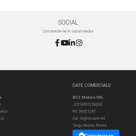
SOCIAL
Urmareste-ne in social media
DATE COMERCIALE
a
BCZ Motors SRL
r
J2016001256265
selor
RO 36521247
tur
Cal. Sighisoarei 64
Targu Mures, Mures
Contacteaza-ne