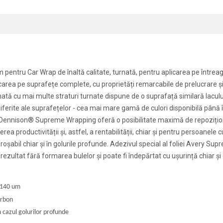
tru Car Wrap de înaltă calitate, turnată, pentru aplicarea pe întreaga su
licarea pe suprafețe complete, cu proprietăți remarcabile de prelucrare
ă cu mai multe straturi turnate dispune de o suprafață similară lacului
diferite ale suprafețelor - cea mai mare gamă de culori disponibilă până
 Dennison® Supreme Wrapping oferă o posibilitate maximă de repoziționa
rea productivității și, astfel, a rentabilității, chiar și pentru persoanele
abil chiar și în golurile profunde. Adezivul special al foliei Avery Sup
ezultat fără formarea bulelor și poate fi îndepărtat cu ușurință chiar și
- 140 um
arbon
 cazul golurilor profunde