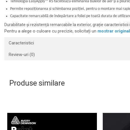
Tehnologia EasyApply
™
RS facilitează eliminarea bulelor de aer și a pliuril
Permite repoziționarea și schimbarea poziției, pentru o montare mai rapi
Capacitate remarcabilă de îndepărtare a foliei pe toată durata de utilizare
Durabilitate și rezistență remarcabile la exterior, grație caracteristicii
Pentru a alege o culoare cu precizie, solicitați un
mostrar origina
Caracteristici
Review-uri
(0)
Produse similare