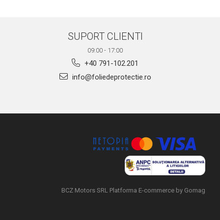
SUPORT CLIENTI
09:00 - 17:00
+40 791-102.201
info@foliedeprotectie.ro
BCZ Motors SRL
Platforma E-commerce by Gomag