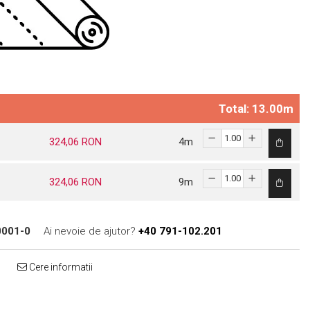
Total: 13.00m
324,06 RON
4
m
324,06 RON
9
m
001-0
Ai nevoie de ajutor?
+40 791-102.201
Cere informatii