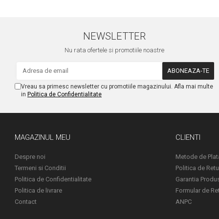
NEWSLETTER
Nu rata ofertele si promotiile noastre
Vreau sa primesc newsletter cu promotiile magazinului. Afla mai multe
in
Politica de Confidentialitate
MAGAZINUL MEU
CLIENTI
Despre noi
Metode de Plat
Termeni si Conditii
Politica de Retu
Politica de Confidentialitate
Garantia Produ
Politica de livrare
Formular de Re
Contact
ANPC