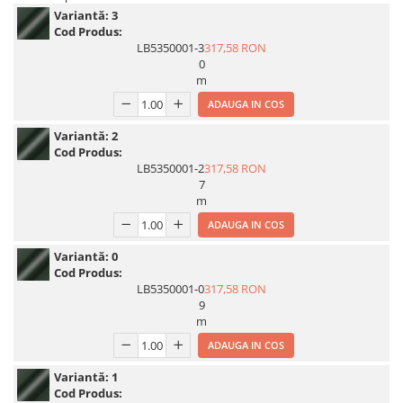
Variantă:
3
Print format mare
Cod Produs:
Serigrafie
LB5350001-3
317,58 RON
0
Supralaminare
m
Monomeric
ADAUGA IN COS
Polimeric
Variantă:
2
Cast
Cod Produs:
Speciale
LB5350001-2
317,58 RON
7
Folie transfer
m
Benzi adezive
ADAUGA IN COS
Benzi antiderapante
Variantă:
0
Folie termo transfer
Cod Produs:
LB5350001-0
317,58 RON
Benzi și covoare anti-alunecare
9
m
ADAUGA IN COS
Variantă:
1
Cod Produs: