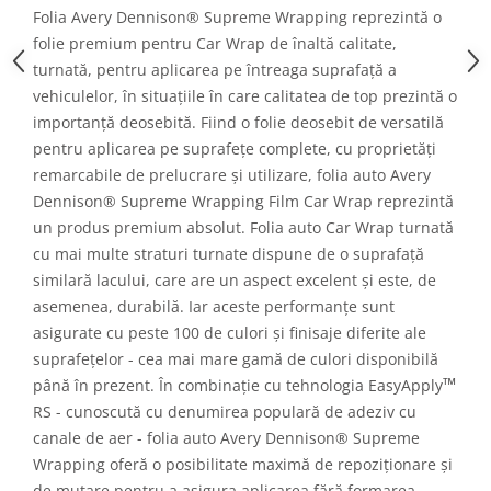
Folia Avery Dennison® Supreme Wrapping reprezintă o
folie premium pentru Car Wrap de înaltă calitate,
turnată, pentru aplicarea pe întreaga suprafață a
vehiculelor, în situațiile în care calitatea de top prezintă o
importanță deosebită. Fiind o folie deosebit de versatilă
pentru aplicarea pe suprafețe complete, cu proprietăți
remarcabile de prelucrare și utilizare, folia auto Avery
Dennison® Supreme Wrapping Film Car Wrap reprezintă
un produs premium absolut. Folia auto Car Wrap turnată
cu mai multe straturi turnate dispune de o suprafață
similară lacului, care are un aspect excelent și este, de
asemenea, durabilă. Iar aceste performanțe sunt
asigurate cu peste 100 de culori și finisaje diferite ale
suprafețelor - cea mai mare gamă de culori disponibilă
™
până în prezent. În combinație cu tehnologia EasyApply
RS - cunoscută cu denumirea populară de adeziv cu
canale de aer - folia auto Avery Dennison® Supreme
Wrapping oferă o posibilitate maximă de repoziționare și
de mutare pentru a asigura aplicarea fără formarea