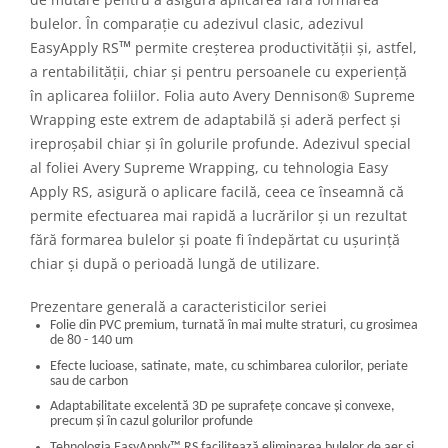
bulelor. În comparație cu adezivul clasic, adezivul
™
EasyApply RS
permite creșterea productivității și, astfel,
a rentabilității, chiar și pentru persoanele cu experiență
în aplicarea foliilor. Folia auto Avery Dennison® Supreme
Wrapping este extrem de adaptabilă și aderă perfect și
ireproșabil chiar și în golurile profunde. Adezivul special
al foliei Avery Supreme Wrapping, cu tehnologia Easy
Apply RS, asigură o aplicare facilă, ceea ce înseamnă că
permite efectuarea mai rapidă a lucrărilor și un rezultat
fără formarea bulelor și poate fi îndepărtat cu ușurință
chiar și după o perioadă lungă de utilizare.
Prezentare generală a caracteristicilor seriei
Folie din PVC premium, turnată în mai multe straturi, cu grosimea
de 80 - 140 um
Efecte lucioase, satinate, mate, cu schimbarea culorilor, periate
sau de carbon
Adaptabilitate excelentă 3D pe suprafețe concave și convexe,
precum și în cazul golurilor profunde
Tehnologia EasyApply
™
RS facilitează eliminarea bulelor de aer și