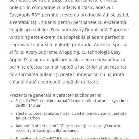
bulelor. În comparație cu adezivul clasic, adezivul
™
EasyApply RS
permite creșterea productivității și, astfel,
a rentabilității, chiar și pentru persoanele cu experiență
în aplicarea foliilor. Folia auto Avery Dennison® Supreme
Wrapping este extrem de adaptabilă și aderă perfect și
ireproșabil chiar și în golurile profunde. Adezivul special
al foliei Avery Supreme Wrapping, cu tehnologia Easy
Apply RS, asigură o aplicare facilă, ceea ce înseamnă că
permite efectuarea mai rapidă a lucrărilor și un rezultat
fără formarea bulelor și poate fi îndepărtat cu ușurință
chiar și după o perioadă lungă de utilizare.
Prezentare generală a caracteristicilor seriei
Folie din PVC premium, turnată în mai multe straturi, cu grosimea
de 80 - 140 um
Efecte lucioase, satinate, mate, cu schimbarea culorilor, periate
sau de carbon
Adaptabilitate excelentă 3D pe suprafețe concave și convexe,
precum și în cazul golurilor profunde
Tehnologia EasyApply
™
RS facilitează eliminarea bulelor de aer și