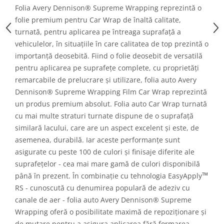
Folia Avery Dennison® Supreme Wrapping reprezintă o
folie premium pentru Car Wrap de înaltă calitate,
turnată, pentru aplicarea pe întreaga suprafață a
vehiculelor, în situațiile în care calitatea de top prezintă o
importanță deosebită. Fiind o folie deosebit de versatilă
pentru aplicarea pe suprafețe complete, cu proprietăți
remarcabile de prelucrare și utilizare, folia auto Avery
Dennison® Supreme Wrapping Film Car Wrap reprezintă
un produs premium absolut. Folia auto Car Wrap turnată
cu mai multe straturi turnate dispune de o suprafață
similară lacului, care are un aspect excelent și este, de
asemenea, durabilă. Iar aceste performanțe sunt
asigurate cu peste 100 de culori și finisaje diferite ale
suprafețelor - cea mai mare gamă de culori disponibilă
™
până în prezent. În combinație cu tehnologia EasyApply
RS - cunoscută cu denumirea populară de adeziv cu
canale de aer - folia auto Avery Dennison® Supreme
Wrapping oferă o posibilitate maximă de repoziționare și
de mutare pentru a asigura aplicarea fără formarea