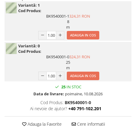
Variantă:
1
Print format mare
Cod Produs:
Serigrafie
BK9540001-1
324,31 RON
8
Supralaminare
m
Monomeric
ADAUGA IN COS
Polimeric
Variantă:
0
Cast
Cod Produs:
Speciale
BK9540001-0
324,31 RON
25
Folie transfer
m
Benzi adezive
ADAUGA IN COS
Benzi antiderapante
25
IN STOC
Folie termo transfer
Data de livrare:
poimaine, 10.08.2026
Benzi și covoare anti-alunecare
Cod Produs:
BK9540001-0
Ai nevoie de ajutor?
+40 791-102.201
Adauga la Favorite
Cere informatii