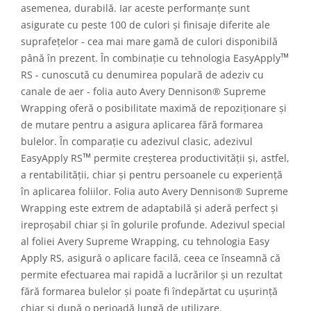
asemenea, durabilă. Iar aceste performanțe sunt
asigurate cu peste 100 de culori și finisaje diferite ale
suprafețelor - cea mai mare gamă de culori disponibilă
™
până în prezent. În combinație cu tehnologia EasyApply
RS - cunoscută cu denumirea populară de adeziv cu
canale de aer - folia auto Avery Dennison® Supreme
Wrapping oferă o posibilitate maximă de repoziționare și
de mutare pentru a asigura aplicarea fără formarea
bulelor. În comparație cu adezivul clasic, adezivul
™
EasyApply RS
permite creșterea productivității și, astfel,
a rentabilității, chiar și pentru persoanele cu experiență
în aplicarea foliilor. Folia auto Avery Dennison® Supreme
Wrapping este extrem de adaptabilă și aderă perfect și
ireproșabil chiar și în golurile profunde. Adezivul special
al foliei Avery Supreme Wrapping, cu tehnologia Easy
Apply RS, asigură o aplicare facilă, ceea ce înseamnă că
permite efectuarea mai rapidă a lucrărilor și un rezultat
fără formarea bulelor și poate fi îndepărtat cu ușurință
chiar și după o perioadă lungă de utilizare.