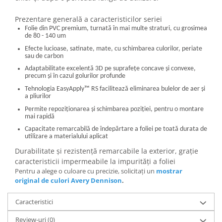
Prezentare generală a caracteristicilor seriei
Folie din PVC premium, turnată în mai multe straturi, cu grosimea
de 80 - 140 um
Efecte lucioase, satinate, mate, cu schimbarea culorilor, periate
sau de carbon
Adaptabilitate excelentă 3D pe suprafețe concave și convexe,
precum și în cazul golurilor profunde
Tehnologia EasyApply
™
RS facilitează eliminarea bulelor de aer și
a pliurilor
Permite repoziționarea și schimbarea poziției, pentru o montare
mai rapidă
Capacitate remarcabilă de îndepărtare a foliei pe toată durata de
utilizare a materialului aplicat
Durabilitate și rezistență remarcabile la exterior, grație
caracteristicii impermeabile la impurități a foliei
Pentru a alege o culoare cu precizie, solicitați un
mostrar
original de culori Avery Dennison
.
Caracteristici
Review-uri
(0)