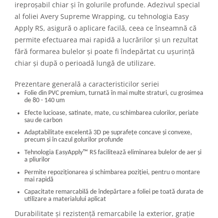
ireproșabil chiar și în golurile profunde. Adezivul special
al foliei Avery Supreme Wrapping, cu tehnologia Easy
Apply RS, asigură o aplicare facilă, ceea ce înseamnă că
permite efectuarea mai rapidă a lucrărilor și un rezultat
fără formarea bulelor și poate fi îndepărtat cu ușurință
chiar și după o perioadă lungă de utilizare.
Prezentare generală a caracteristicilor seriei
Folie din PVC premium, turnată în mai multe straturi, cu grosimea
de 80 - 140 um
Efecte lucioase, satinate, mate, cu schimbarea culorilor, periate
sau de carbon
Adaptabilitate excelentă 3D pe suprafețe concave și convexe,
precum și în cazul golurilor profunde
Tehnologia EasyApply
™
RS facilitează eliminarea bulelor de aer și
a pliurilor
Permite repoziționarea și schimbarea poziției, pentru o montare
mai rapidă
Capacitate remarcabilă de îndepărtare a foliei pe toată durata de
utilizare a materialului aplicat
Durabilitate și rezistență remarcabile la exterior, grație