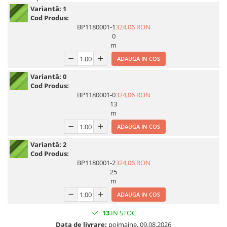
Variantă:
1
Print format mare
Cod Produs:
Serigrafie
BP1180001-1
324,06 RON
0
Supralaminare
m
Monomeric
ADAUGA IN COS
Polimeric
Variantă:
0
Cast
Cod Produs:
Speciale
BP1180001-0
324,06 RON
13
Folie transfer
m
Benzi adezive
ADAUGA IN COS
Benzi antiderapante
Variantă:
2
Folie termo transfer
Cod Produs:
BP1180001-2
324,06 RON
Benzi și covoare anti-alunecare
25
m
ADAUGA IN COS
13
IN STOC
Data de livrare:
poimaine, 09.08.2026