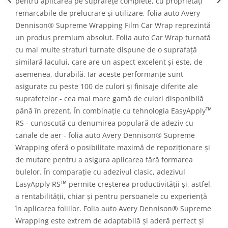
pentru aplicarea pe suprafețe complete, cu proprietăți
remarcabile de prelucrare și utilizare, folia auto Avery
Dennison® Supreme Wrapping Film Car Wrap reprezintă
un produs premium absolut. Folia auto Car Wrap turnată
cu mai multe straturi turnate dispune de o suprafață
similară lacului, care are un aspect excelent și este, de
asemenea, durabilă. Iar aceste performanțe sunt
asigurate cu peste 100 de culori și finisaje diferite ale
suprafețelor - cea mai mare gamă de culori disponibilă
™
până în prezent. În combinație cu tehnologia EasyApply
RS - cunoscută cu denumirea populară de adeziv cu
canale de aer - folia auto Avery Dennison® Supreme
Wrapping oferă o posibilitate maximă de repoziționare și
de mutare pentru a asigura aplicarea fără formarea
bulelor. În comparație cu adezivul clasic, adezivul
™
EasyApply RS
permite creșterea productivității și, astfel,
a rentabilității, chiar și pentru persoanele cu experiență
în aplicarea foliilor. Folia auto Avery Dennison® Supreme
Wrapping este extrem de adaptabilă și aderă perfect și