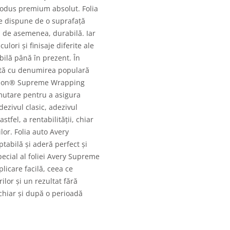
odus premium absolut. Folia
e dispune de o suprafață
e, de asemenea, durabilă. Iar
lori și finisaje diferite ale
ilă până în prezent. În
tă cu denumirea populară
nnison® Supreme Wrapping
 mutare pentru a asigura
ezivul clasic, adezivul
stfel, a rentabilității, chiar
lor. Folia auto Avery
bilă și aderă perfect și
pecial al foliei Avery Supreme
licare facilă, ceea ce
lor și un rezultat fără
 chiar și după o perioadă