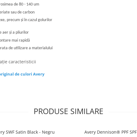
grosimea de 80 - 140 um
periate sau de carbon
e, precum și în cazul golurilor
 aer și a pliurilor
montare mai rapidă
rata de utilizare a materialului
ție caracteristicii
riginal de culori Avery
PRODUSE SIMILARE
ry SWF Satin Black - Negru
Avery Dennison® PPF SPF