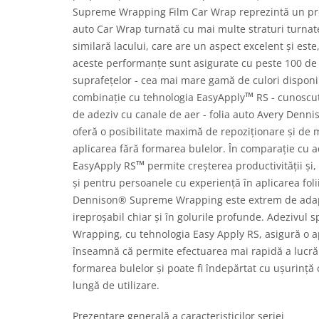
Supreme Wrapping Film Car Wrap reprezintă un pr
auto Car Wrap turnată cu mai multe straturi turnat
similară lacului, care are un aspect excelent și est
aceste performanțe sunt asigurate cu peste 100 de cu
suprafețelor - cea mai mare gamă de culori disponib
™
combinație cu tehnologia EasyApply
RS - cunoscu
de adeziv cu canale de aer - folia auto Avery De
oferă o posibilitate maximă de repoziționare și de
aplicarea fără formarea bulelor. În comparație cu ad
™
EasyApply RS
permite creșterea productivității și, a
și pentru persoanele cu experiență în aplicarea folii
Dennison® Supreme Wrapping este extrem de adapta
ireproșabil chiar și în golurile profunde. Adezivul s
Wrapping, cu tehnologia Easy Apply RS, asigură o ap
înseamnă că permite efectuarea mai rapidă a lucrări
formarea bulelor și poate fi îndepărtat cu ușurință
lungă de utilizare.
Prezentare generală a caracteristicilor seriei