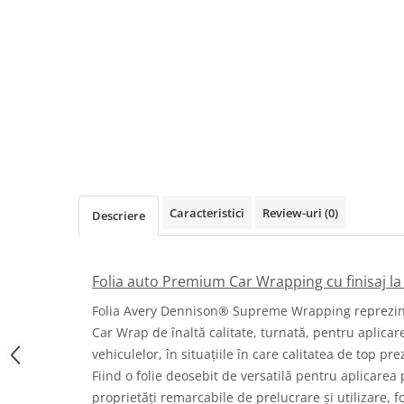
Print format mare
Serigrafie
Supralaminare
Monomeric
Polimeric
Cast
Speciale
Folie transfer
Caracteristici
Review-uri
(0)
Descriere
Benzi adezive
Benzi antiderapante
Folie termo transfer
Folia auto Premium Car Wrapping cu finisaj la
Benzi și covoare anti-alunecare
Folia Avery Dennison® Supreme Wrapping reprezin
Car Wrap de înaltă calitate, turnată, pentru aplicar
vehiculelor, în situațiile în care calitatea de top p
Fiind o folie deosebit de versatilă pentru aplicarea
proprietăți remarcabile de prelucrare și utilizare, 