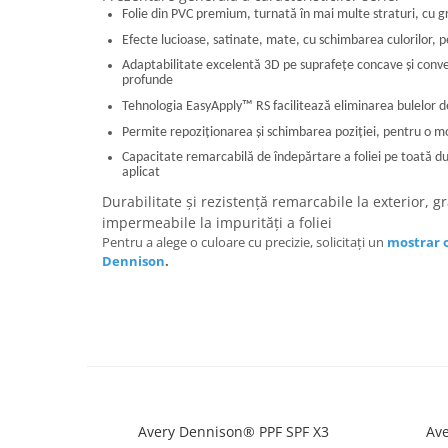
Folie din PVC premium, turnată în mai multe straturi, cu 
Efecte lucioase, satinate, mate, cu schimbarea culorilor, 
Adaptabilitate excelentă 3D pe suprafețe concave și convex
profunde
Tehnologia EasyApply
™
RS facilitează eliminarea bulelor de
Permite repoziționarea și schimbarea poziției, pentru o 
Capacitate remarcabilă de îndepărtare a foliei pe toată du
aplicat
Durabilitate și rezistență remarcabile la exterior, gra
impermeabile la impurități a foliei
Pentru a alege o culoare cu precizie, solicitați un
mostrar o
Dennison
.
Avery Dennison® PPF SPF X3
Ave