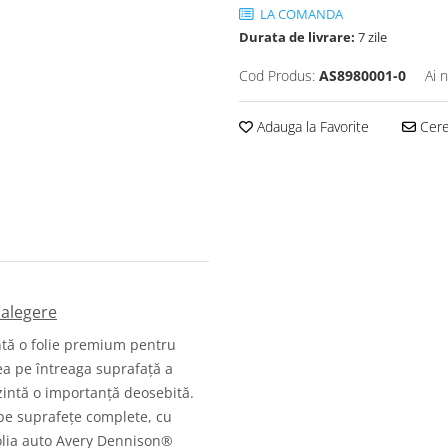
LA COMANDA
Durata de livrare:
7 zile
Cod Produs:
AS8980001-0
Ai 
Adauga la Favorite
Cere 
 alegere
tă o folie premium pentru
ea pe întreaga suprafață a
rezintă o importanță deosebită.
 pe suprafețe complete, cu
folia auto Avery Dennison®