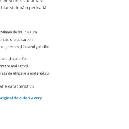
lor și un rezultat fără
 chiar și după o perioadă
grosimea de 80 - 140 um
periate sau de carbon
e, precum și în cazul golurilor
 aer și a pliurilor
montare mai rapidă
rata de utilizare a materialului
ție caracteristicii
riginal de culori Avery