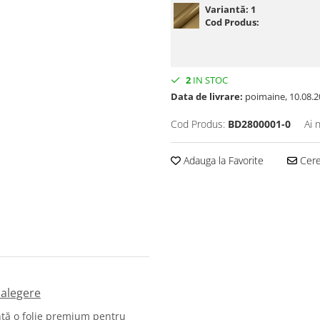
Variantă:
1
Cod Produs:
2
IN STOC
Data de livrare:
poimaine, 10.08.2
Cod Produs:
BD2800001-0
Ai 
Adauga la Favorite
Cere 
 alegere
tă o folie premium pentru