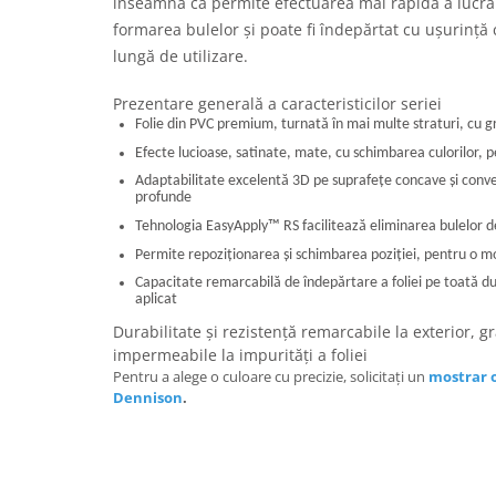
înseamnă că permite efectuarea mai rapidă a lucrări
formarea bulelor și poate fi îndepărtat cu ușurință
lungă de utilizare.
Prezentare generală a caracteristicilor seriei
Folie din PVC premium, turnată în mai multe straturi, cu 
Efecte lucioase, satinate, mate, cu schimbarea culorilor, 
Adaptabilitate excelentă 3D pe suprafețe concave și convex
profunde
Tehnologia EasyApply
™
RS facilitează eliminarea bulelor de
Permite repoziționarea și schimbarea poziției, pentru o 
Capacitate remarcabilă de îndepărtare a foliei pe toată du
aplicat
Durabilitate și rezistență remarcabile la exterior, gra
impermeabile la impurități a foliei
Pentru a alege o culoare cu precizie, solicitați un
mostrar o
Dennison
.