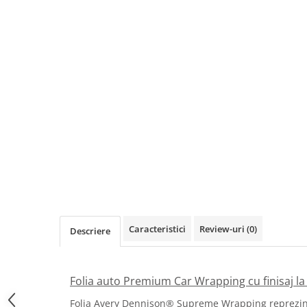
Print format mare
Serigrafie
Supralaminare
Monomeric
Polimeric
Cast
Speciale
Folie transfer
Benzi adezive
Benzi antiderapante
Folie termo transfer
Benzi și covoare anti-alunecare
Caracteristici
Review-uri
(0)
Descriere
Folia auto Premium Car Wrapping cu finisaj la
Folia Avery Dennison® Supreme Wrapping reprezin