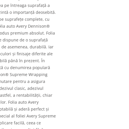
ea pe întreaga suprafață a
rezintă o importanță deosebită.
 pe suprafețe complete, cu
folia auto Avery Dennison®
odus premium absolut. Folia
e dispune de o suprafață
e, de asemenea, durabilă. Iar
lori și finisaje diferite ale
ilă până în prezent. În
tă cu denumirea populară
nnison® Supreme Wrapping
 mutare pentru a asigura
ezivul clasic, adezivul
stfel, a rentabilității, chiar
lor. Folia auto Avery
bilă și aderă perfect și
pecial al foliei Avery Supreme
licare facilă, ceea ce