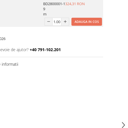
BD2800001-1
324,31 RON
9
m
ADAUGA IN COS
026
nevoie de ajutor?
+40 791-102.201
informatii