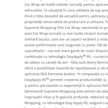
Car Wrap de înaltă calitate, turnată, pentru aplicar
vehiculelor, în situațiile în care calitatea de top p
Fiind o folie deosebit de versatilă pentru aplicarea
proprietăți remarcabile de prelucrare și utilizare, 
Supreme Wrapping Film Car Wrap reprezintă un pr
auto Car Wrap turnată cu mai multe straturi turnat
similară lacului, care are un aspect excelent și est
aceste performanțe sunt asigurate cu peste 100 de cu
suprafețelor - cea mai mare gamă de culori disponib
™
combinație cu tehnologia EasyApply
RS - cunoscu
de adeziv cu canale de aer - folia auto Avery De
oferă o posibilitate maximă de repoziționare și de
aplicarea fără formarea bulelor. În comparație cu ad
™
EasyApply RS
permite creșterea productivității și, a
și pentru persoanele cu experiență în aplicarea folii
Dennison® Supreme Wrapping este extrem de adapta
ireproșabil chiar și în golurile profunde. Adezivul s
Wrapping, cu tehnologia Easy Apply RS, asigură o ap