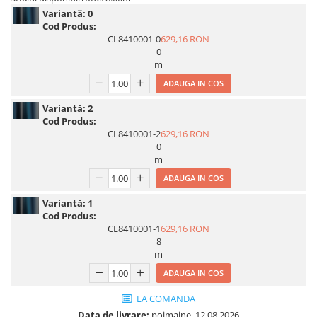
Variantă:
0
Print format mare
Cod Produs:
Serigrafie
CL8410001-0
629,16 RON
0
Supralaminare
m
Monomeric
ADAUGA IN COS
Polimeric
Variantă:
2
Cast
Cod Produs:
Speciale
CL8410001-2
629,16 RON
0
Folie transfer
m
Benzi adezive
ADAUGA IN COS
Benzi antiderapante
Variantă:
1
Folie termo transfer
Cod Produs:
CL8410001-1
629,16 RON
Benzi și covoare anti-alunecare
8
m
ADAUGA IN COS
LA COMANDA
Data de livrare:
poimaine, 12.08.2026