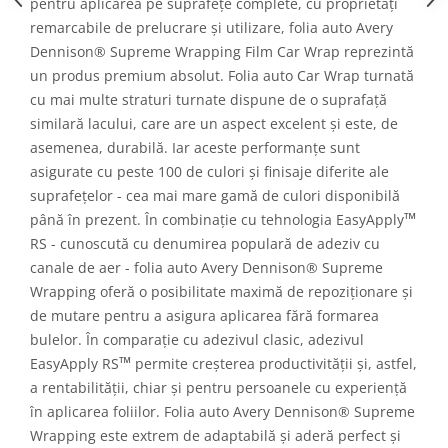
pentru aplicarea pe suprafețe complete, cu proprietăți
remarcabile de prelucrare și utilizare, folia auto Avery
Dennison® Supreme Wrapping Film Car Wrap reprezintă
un produs premium absolut. Folia auto Car Wrap turnată
cu mai multe straturi turnate dispune de o suprafață
similară lacului, care are un aspect excelent și este, de
asemenea, durabilă. Iar aceste performanțe sunt
asigurate cu peste 100 de culori și finisaje diferite ale
suprafețelor - cea mai mare gamă de culori disponibilă
™
până în prezent. În combinație cu tehnologia EasyApply
RS - cunoscută cu denumirea populară de adeziv cu
canale de aer - folia auto Avery Dennison® Supreme
Wrapping oferă o posibilitate maximă de repoziționare și
de mutare pentru a asigura aplicarea fără formarea
bulelor. În comparație cu adezivul clasic, adezivul
™
EasyApply RS
permite creșterea productivității și, astfel,
a rentabilității, chiar și pentru persoanele cu experiență
în aplicarea foliilor. Folia auto Avery Dennison® Supreme
Wrapping este extrem de adaptabilă și aderă perfect și