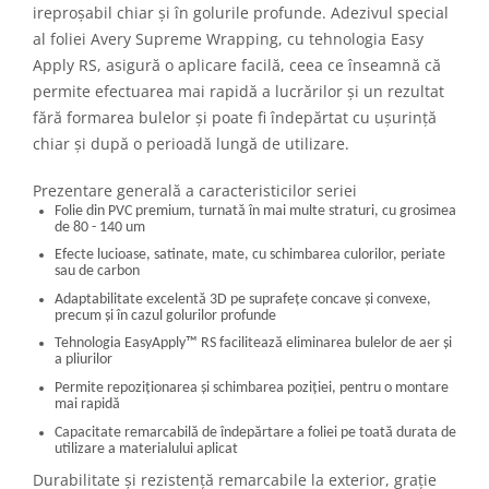
ireproșabil chiar și în golurile profunde. Adezivul special
al foliei Avery Supreme Wrapping, cu tehnologia Easy
Apply RS, asigură o aplicare facilă, ceea ce înseamnă că
permite efectuarea mai rapidă a lucrărilor și un rezultat
fără formarea bulelor și poate fi îndepărtat cu ușurință
chiar și după o perioadă lungă de utilizare.
Prezentare generală a caracteristicilor seriei
Folie din PVC premium, turnată în mai multe straturi, cu grosimea
de 80 - 140 um
Efecte lucioase, satinate, mate, cu schimbarea culorilor, periate
sau de carbon
Adaptabilitate excelentă 3D pe suprafețe concave și convexe,
precum și în cazul golurilor profunde
Tehnologia EasyApply
™
RS facilitează eliminarea bulelor de aer și
a pliurilor
Permite repoziționarea și schimbarea poziției, pentru o montare
mai rapidă
Capacitate remarcabilă de îndepărtare a foliei pe toată durata de
utilizare a materialului aplicat
Durabilitate și rezistență remarcabile la exterior, grație