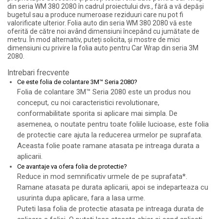
din seria WM 380 2080 în cadrul proiectului dvs., fără a vă depăși
bugetul sau a produce numeroase reziduuri care nu pot fi
valorificate ulterior. Folia auto din seria WM 380 2080 vă este
oferită de către noi având dimensiuni începând cu jumătate de
metru. În mod alternativ, puteți solicita, și mostre de mici
dimensiuni cu privire la folia auto pentru Car Wrap din seria 3M
2080.
Intrebari frecvente
Ce este folia de colantare 3M™ Seria 2080?
Folia de colantare 3M™ Seria 2080 este un produs nou
conceput, cu noi caracteristici revolutionare,
conformabilitate sporita si aplicare mai simpla. De
asemenea, o noutate pentru toate foliile lucioase, este folia
de protectie care ajuta la reducerea urmelor pe suprafata.
Aceasta folie poate ramane atasata pe intreaga durata a
aplicarii.
Ce avantaje va ofera folia de protectie?
Reduce in mod semnificativ urmele de pe suprafata*.
Ramane atasata pe durata aplicarii, apoi se indeparteaza cu
usurinta dupa aplicare, fara a lasa urme.
Puteti lasa folia de protectie atasata pe intreaga durata de