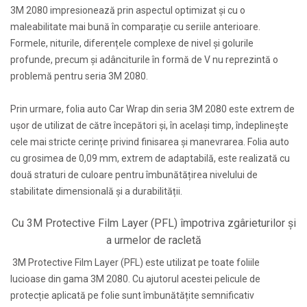
3M 2080 impresionează prin aspectul optimizat și cu o
maleabilitate mai bună în comparație cu seriile anterioare.
Formele, niturile, diferențele complexe de nivel și golurile
profunde, precum și adânciturile în formă de V nu reprezintă o
problemă pentru seria 3M 2080.
Prin urmare, folia auto Car Wrap din seria 3M 2080 este extrem de
ușor de utilizat de către începători și, în același timp, îndeplinește
cele mai stricte cerințe privind finisarea și manevrarea. Folia auto
cu grosimea de 0,09 mm, extrem de adaptabilă, este realizată cu
două straturi de culoare pentru îmbunătățirea nivelului de
stabilitate dimensională și a durabilității.
Cu 3M Protective Film Layer (PFL) împotriva zgârieturilor și
a urmelor de racletă
3M Protective Film Layer (PFL) este utilizat pe toate foliile
lucioase din gama 3M 2080. Cu ajutorul acestei pelicule de
protecție aplicată pe folie sunt îmbunătățite semnificativ