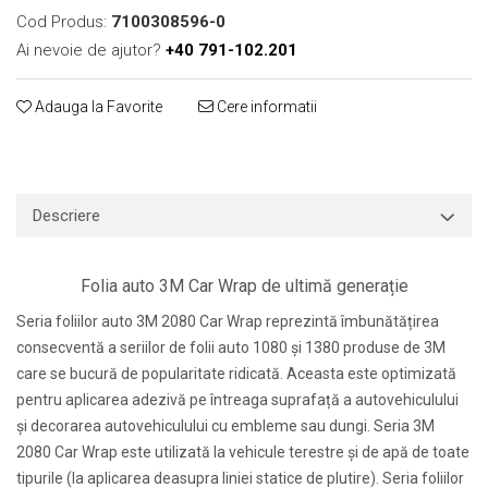
Cod Produs:
7100308596-0
Print format mare
Ai nevoie de ajutor?
+40 791-102.201
Serigrafie
Supralaminare
Adauga la Favorite
Cere informatii
Monomeric
Polimeric
Cast
Speciale
Descriere
Folie transfer
Benzi adezive
Folia auto 3M Car Wrap de ultimă generație
Benzi antiderapante
Seria foliilor auto 3M 2080 Car Wrap reprezintă îmbunătățirea
Folie termo transfer
consecventă a seriilor de folii auto 1080 și 1380 produse de 3M
Benzi și covoare anti-alunecare
care se bucură de popularitate ridicată. Aceasta este optimizată
pentru aplicarea adezivă pe întreaga suprafață a autovehiculului
și decorarea autovehiculului cu embleme sau dungi. Seria 3M
2080 Car Wrap este utilizată la vehicule terestre și de apă de toate
tipurile (la aplicarea deasupra liniei statice de plutire). Seria foliilor