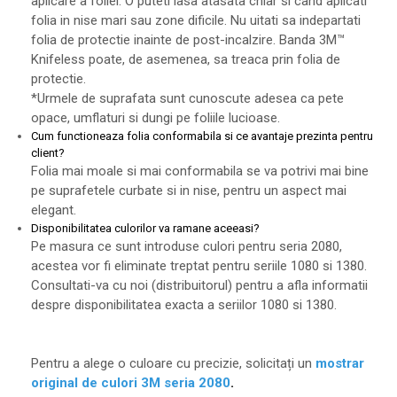
aplicare a foliei. O puteti lasa atasata chiar si cand aplicati
folia in nise mari sau zone dificile. Nu uitati sa indepartati
folia de protectie inainte de post-incalzire. Banda 3M™
Knifeless poate, de asemenea, sa treaca prin folia de
protectie.
*Urmele de suprafata sunt cunoscute adesea ca pete
opace, umflaturi si dungi pe foliile lucioase.
Cum functioneaza folia conformabila si ce avantaje prezinta pentru
client?
Folia mai moale si mai conformabila se va potrivi mai bine
pe suprafetele curbate si in nise, pentru un aspect mai
elegant.
Disponibilitatea culorilor va ramane aceeasi?
Pe masura ce sunt introduse culori pentru seria 2080,
acestea vor fi eliminate treptat pentru seriile 1080 si 1380.
Consultati-va cu noi (distribuitorul) pentru a afla informatii
despre disponibilitatea exacta a seriilor 1080 si 1380.
Pentru a alege o culoare cu precizie, solicitați un
mostrar
original de culori 3M seria 2080
.