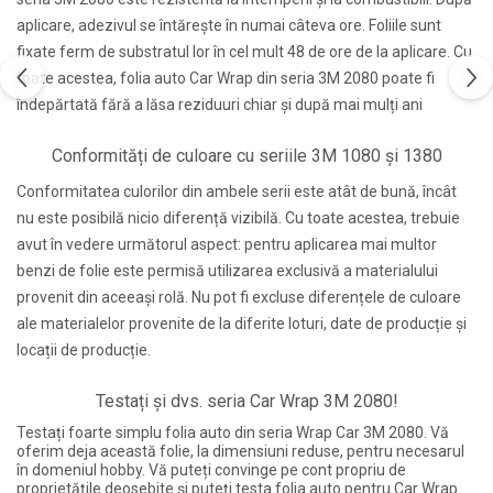
aplicare, adezivul se întărește în numai câteva ore. Foliile sunt
fixate ferm de substratul lor în cel mult 48 de ore de la aplicare. Cu
toate acestea, folia auto Car Wrap din seria 3M 2080 poate fi
îndepărtată fără a lăsa reziduuri chiar și după mai mulți ani
Conformități de culoare cu seriile 3M 1080 și 1380
Conformitatea culorilor din ambele serii este atât de bună, încât
nu este posibilă nicio diferență vizibilă. Cu toate acestea, trebuie
avut în vedere următorul aspect: pentru aplicarea mai multor
benzi de folie este permisă utilizarea exclusivă a materialului
provenit din aceeași rolă. Nu pot fi excluse diferențele de culoare
ale materialelor provenite de la diferite loturi, date de producție și
locații de producție.
Testați și dvs. seria Car Wrap 3M 2080!
Testați foarte simplu folia auto din seria Wrap Car 3M 2080. Vă
oferim deja această folie, la dimensiuni reduse, pentru necesarul
în domeniul hobby. Vă puteți convinge pe cont propriu de
proprietățile deosebite și puteți testa folia auto pentru Car Wrap