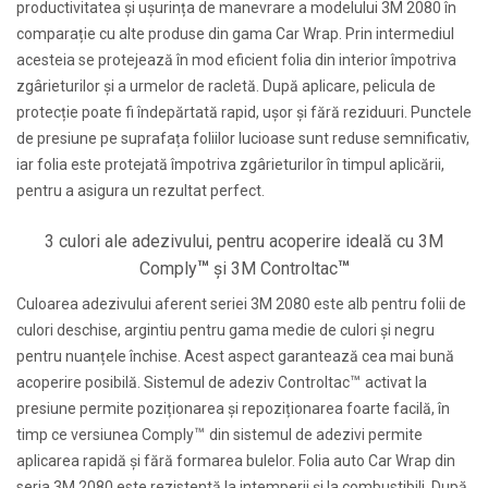
productivitatea și ușurința de manevrare a modelului 3M 2080 în
comparație cu alte produse din gama Car Wrap. Prin intermediul
acesteia se protejează în mod eficient folia din interior împotriva
zgârieturilor și a urmelor de racletă. După aplicare, pelicula de
protecție poate fi îndepărtată rapid, ușor și fără reziduuri. Punctele
de presiune pe suprafața foliilor lucioase sunt reduse semnificativ,
iar folia este protejată împotriva zgârieturilor în timpul aplicării,
pentru a asigura un rezultat perfect.
3 culori ale adezivului, pentru acoperire ideală cu 3M
™
™
Comply
și 3M Controltac
Culoarea adezivului aferent seriei 3M 2080 este alb pentru folii de
culori deschise, argintiu pentru gama medie de culori și negru
pentru nuanțele închise. Acest aspect garantează cea mai bună
™
acoperire posibilă. Sistemul de adeziv Controltac
activat la
presiune permite poziționarea și repoziționarea foarte facilă, în
™
timp ce versiunea Comply
din sistemul de adezivi permite
aplicarea rapidă și fără formarea bulelor. Folia auto Car Wrap din
seria 3M 2080 este rezistentă la intemperii și la combustibili. După