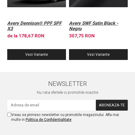
Avery Dennison® PPF SPF
Avery SWF Satin Black -
A
X3
Negru
X
de la 178,67 RON
307,75 RON
6
Vezi Variante
Vezi Variante
NEWSLETTER
Nu rata ofertele si promotiile noastre
Vreau sa primesc newsletter cu promotiile magazinului. Afla mai
multe in
Politica de Confidentialitate