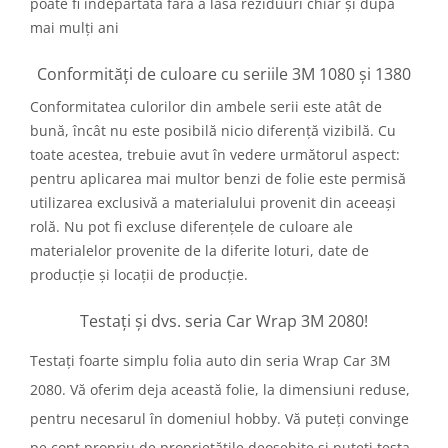
poate fi îndepărtată fără a lăsa reziduuri chiar și după
mai mulți ani
Conformități de culoare cu seriile 3M 1080 și 1380
Conformitatea culorilor din ambele serii este atât de
bună, încât nu este posibilă nicio diferență vizibilă. Cu
toate acestea, trebuie avut în vedere următorul aspect:
pentru aplicarea mai multor benzi de folie este permisă
utilizarea exclusivă a materialului provenit din aceeași
rolă. Nu pot fi excluse diferențele de culoare ale
materialelor provenite de la diferite loturi, date de
producție și locații de producție.
Testați și dvs. seria Car Wrap 3M 2080!
Testați foarte simplu folia auto din seria Wrap Car 3M
2080. Vă oferim deja această folie, la dimensiuni reduse,
pentru necesarul în domeniul hobby. Vă puteți convinge
pe cont propriu de proprietățile deosebite și puteți testa