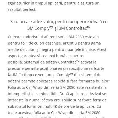
zgârieturilor în timpul aplicării, pentru a asigura un
rezultat perfect.
3 culori ale adezivului, pentru acoperire ideală cu
™
™
3M Comply
și 3M Controltac
Culoarea adezivului aferent seriei 3M 2080 este alb
pentru folii de culori deschise, argintiu pentru gama
medie de culori și negru pentru nuanțele închise. Acest
aspect garantează cea mai bună acoperire
™
posibilă. Sistemul de adeziv Controltac
activat la
presiune permite poziționarea și repoziționarea foarte
™
facilă, în timp ce versiunea Comply
din sistemul de
adezivi permite aplicarea rapidă și fără formarea bulelor.
Folia auto Car Wrap din seria 3M 2080 este rezistentă la
intemperii și la combustibili. După aplicare, adezivul se
întărește în numai câteva ore. Foliile sunt fixate ferm de
substratul lor în cel mult 48 de ore de la aplicare. Cu
toate acestea, folia auto Car Wrap din seria 3M 2080