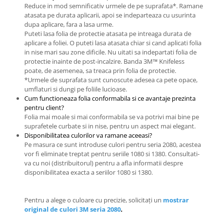
Reduce in mod semnificativ urmele de pe suprafata*. Ramane
atasata pe durata aplicarii, apoi se indeparteaza cu usurinta
dupa aplicare, fara a lasa urme.
Puteti lasa folia de protectie atasata pe intreaga durata de
aplicare a foliei. O puteti lasa atasata chiar si cand aplicati folia
in nise mari sau zone dificile. Nu uitati sa indepartati folia de
protectie inainte de post-incalzire. Banda 3M™ Knifeless
poate, de asemenea, sa treaca prin folia de protectie.
*Urmele de suprafata sunt cunoscute adesea ca pete opace,
umflaturi si dungi pe foliile lucioase.
Cum functioneaza folia conformabila si ce avantaje prezinta
pentru client?
Folia mai moale si mai conformabila se va potrivi mai bine pe
suprafetele curbate si in nise, pentru un aspect mai elegant.
Disponibilitatea culorilor va ramane aceeasi?
Pe masura ce sunt introduse culori pentru seria 2080, acestea
vor fi eliminate treptat pentru seriile 1080 si 1380. Consultati-
va cu noi (distribuitorul) pentru a afla informatii despre
disponibilitatea exacta a seriilor 1080 si 1380.
Pentru a alege o culoare cu precizie, solicitați un
mostrar
original de culori 3M seria 2080
.