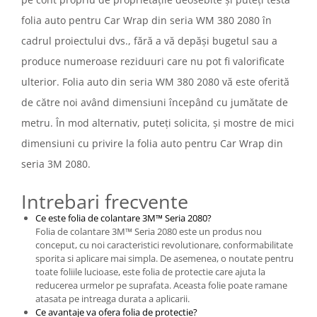
folia auto pentru Car Wrap din seria WM 380 2080 în
cadrul proiectului dvs., fără a vă depăși bugetul sau a
produce numeroase reziduuri care nu pot fi valorificate
ulterior. Folia auto din seria WM 380 2080 vă este oferită
de către noi având dimensiuni începând cu jumătate de
metru. În mod alternativ, puteți solicita, și mostre de mici
dimensiuni cu privire la folia auto pentru Car Wrap din
seria 3M 2080.
Intrebari frecvente
Ce este folia de colantare 3M™ Seria 2080?
Folia de colantare 3M™ Seria 2080 este un produs nou
conceput, cu noi caracteristici revolutionare, conformabilitate
sporita si aplicare mai simpla. De asemenea, o noutate pentru
toate foliile lucioase, este folia de protectie care ajuta la
reducerea urmelor pe suprafata. Aceasta folie poate ramane
atasata pe intreaga durata a aplicarii.
Ce avantaje va ofera folia de protectie?