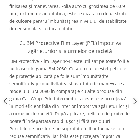
finisarea și manevrarea. Folia auto cu grosimea de 0,09
mm, extrem de adaptabilă, este realizată cu două straturi
de culoare pentru îmbunătățirea nivelului de stabilitate
dimensională și a durabilității.
Cu 3M Protective Film Layer (PFL) împotriva
zgârieturilor și a urmelor de racletă
3M Protective Film Layer (PFL) este utilizat pe toate foliile
lucioase din gama 3M 2080. Cu ajutorul acestei pelicule
de protecție aplicată pe folie sunt îmbunătățite
semnificativ productivitatea și ușurința de manevrare a
modelului 3M 2080 în comparație cu alte produse din
gama Car Wrap. Prin intermediul acesteia se protejează
în mod eficient folia din interior împotriva zgârieturilor și
a urmelor de racletă. După aplicare, pelicula de protecție
poate fi îndepărtată rapid, ușor și fără reziduuri.
Punctele de presiune pe suprafața foliilor lucioase sunt
reduse semnificativ, iar folia este protejată împotriva