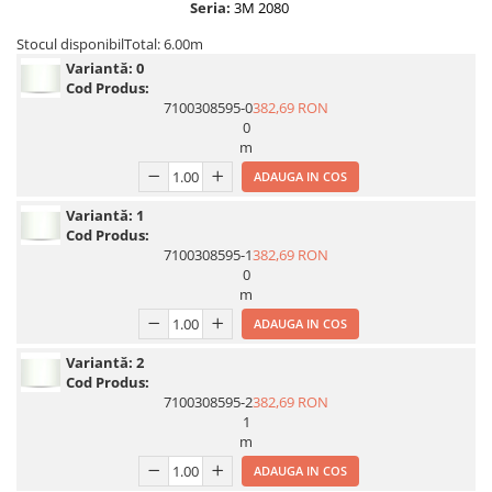
Seria:
3M 2080
Print format mare
Stocul disponibil
Total: 6.00m
Serigrafie
Variantă:
0
Supralaminare
Cod Produs:
7100308595-0
382,69 RON
Monomeric
0
m
Polimeric
Cast
ADAUGA IN COS
Speciale
Variantă:
1
Folie transfer
Cod Produs:
7100308595-1
382,69 RON
Benzi adezive
0
m
Benzi antiderapante
ADAUGA IN COS
Folie termo transfer
Variantă:
2
Benzi și covoare anti-alunecare
Cod Produs:
7100308595-2
382,69 RON
1
m
ADAUGA IN COS