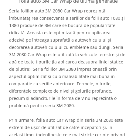
Folia auto 3M Car Wrap de ultimă generație
Seria foliilor auto 3M 2080 Car Wrap reprezintă
îmbunătățirea consecventă a seriilor de folii auto 1080 și
1380 produse de 3M care se bucură de popularitate
ridicată. Aceasta este optimizată pentru aplicarea
adezivă pe întreaga suprafață a autovehiculului și
decorarea autovehiculului cu embleme sau dungi. Seria
3M 2080 Car Wrap este utilizată la vehicule terestre și de
apă de toate tipurile (la aplicarea deasupra liniei statice
de plutire). Seria foliilor 3M 2080 impresionează prin
aspectul optimizat și cu o maleabilitate mai bună în
comparație cu seriile anterioare. Formele, niturile,
diferențele complexe de nivel și golurile profunde,
precum și adânciturile în formă de V nu reprezintă o
problemă pentru seria 3M 2080.
Prin urmare, folia auto Car Wrap din seria 3M 2080 este
extrem de ușor de utilizat de către începători și, în
același timp, îndeplinește cele mai stricte cerințe privind