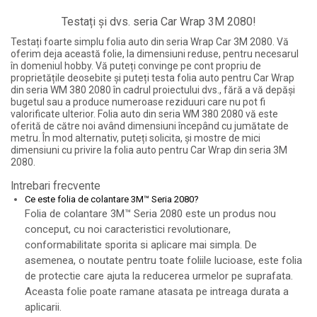
Testați și dvs. seria Car Wrap 3M 2080!
Testați foarte simplu folia auto din seria Wrap Car 3M 2080. Vă
oferim deja această folie, la dimensiuni reduse, pentru necesarul
în domeniul hobby. Vă puteți convinge pe cont propriu de
proprietățile deosebite și puteți testa folia auto pentru Car Wrap
din seria WM 380 2080 în cadrul proiectului dvs., fără a vă depăși
bugetul sau a produce numeroase reziduuri care nu pot fi
valorificate ulterior. Folia auto din seria WM 380 2080 vă este
oferită de către noi având dimensiuni începând cu jumătate de
metru. În mod alternativ, puteți solicita, și mostre de mici
dimensiuni cu privire la folia auto pentru Car Wrap din seria 3M
2080.
Intrebari frecvente
Ce este folia de colantare 3M™ Seria 2080?
Folia de colantare 3M™ Seria 2080 este un produs nou
conceput, cu noi caracteristici revolutionare,
conformabilitate sporita si aplicare mai simpla. De
asemenea, o noutate pentru toate foliile lucioase, este folia
de protectie care ajuta la reducerea urmelor pe suprafata.
Aceasta folie poate ramane atasata pe intreaga durata a
aplicarii.