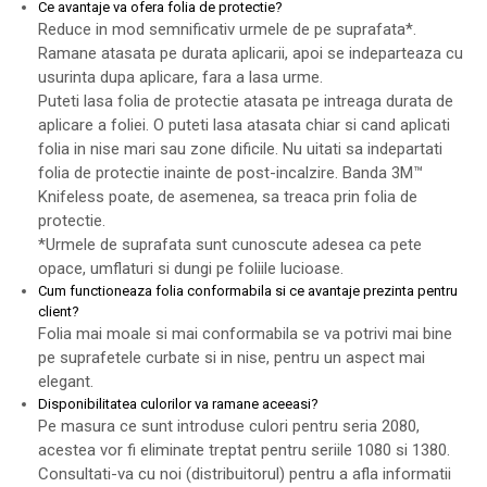
Ce avantaje va ofera folia de protectie?
Reduce in mod semnificativ urmele de pe suprafata*.
Ramane atasata pe durata aplicarii, apoi se indeparteaza cu
usurinta dupa aplicare, fara a lasa urme.
Puteti lasa folia de protectie atasata pe intreaga durata de
aplicare a foliei. O puteti lasa atasata chiar si cand aplicati
folia in nise mari sau zone dificile. Nu uitati sa indepartati
folia de protectie inainte de post-incalzire. Banda 3M™
Knifeless poate, de asemenea, sa treaca prin folia de
protectie.
*Urmele de suprafata sunt cunoscute adesea ca pete
opace, umflaturi si dungi pe foliile lucioase.
Cum functioneaza folia conformabila si ce avantaje prezinta pentru
client?
Folia mai moale si mai conformabila se va potrivi mai bine
pe suprafetele curbate si in nise, pentru un aspect mai
elegant.
Disponibilitatea culorilor va ramane aceeasi?
Pe masura ce sunt introduse culori pentru seria 2080,
acestea vor fi eliminate treptat pentru seriile 1080 si 1380.
Consultati-va cu noi (distribuitorul) pentru a afla informatii