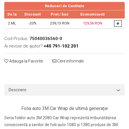
Reduceri de Cantitate
Print format mare
De la
Discount
Pret
/ buc
Economisesti
Serigrafie
+
Supralaminare
2
ML
-20%
259,13 RON
129,56 RON
Monomeric
Cod Produs:
75040036560-0
Polimeric
Ai nevoie de ajutor?
+40 791-102.201
Cast
Speciale
Adauga la Favorite
Cere informatii
Folie transfer
Benzi adezive
Benzi antiderapante
Folie termo transfer
Descriere
Benzi și covoare anti-alunecare
Folia auto 3M Car Wrap de ultimă generație
Seria foliilor auto 3M 2080 Car Wrap reprezintă îmbunătățirea
consecventă a seriilor de folii auto 1080 și 1380 produse de 3M