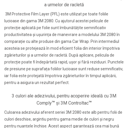
a urmelor de racletă
3M Protective Film Layer (PFL) este utilizat pe toate foliile
lucioase din gama 3M 2080. Cu ajutorul acestei pelicule de
protecție aplicată pe folie sunt îmbunătățite semnificativ
productivitatea și ușurința de manevrare a modelului 3M 2080 în
comparație cu alte produse din gama Car Wrap. Prin intermediul
acesteia se protejează în mod eficient folia din interior împotriva
zgârieturilor și a urmelor de racletă. După aplicare, pelicula de
protecție poate fi îndepărtată rapid, ușor și fără reziduuri. Punctele
de presiune pe suprafața foliilor lucioase sunt reduse semnificativ,
iar folia este protejată împotriva zgârieturilor în timpul aplicării,
pentru a asigura un rezultat perfect.
3 culori ale adezivului, pentru acoperire ideală cu 3M
™
™
Comply
și 3M Controltac
Culoarea adezivului aferent seriei 3M 2080 este alb pentru folii de
culori deschise, argintiu pentru gama medie de culori și negru
pentru nuanțele închise. Acest aspect garantează cea mai bună