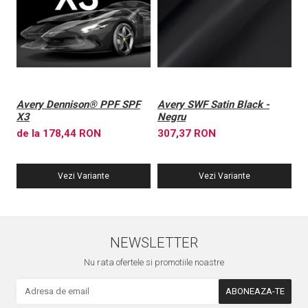
Avery Dennison® PPF SPF
Avery SWF Satin Black -
A
X3
Negru
X
de la 178,44 RON
307,37 RON
6
Vezi Variante
Vezi Variante
NEWSLETTER
Nu rata ofertele si promotiile noastre