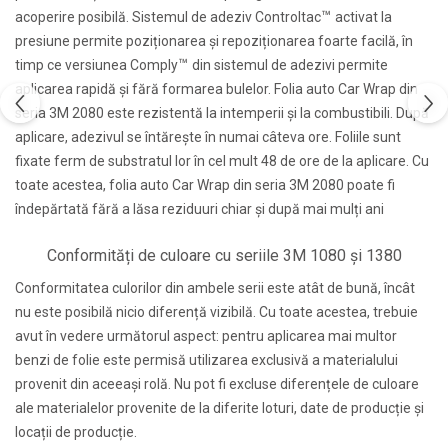
™
acoperire posibilă. Sistemul de adeziv Controltac
activat la
presiune permite poziționarea și repoziționarea foarte facilă, în
™
timp ce versiunea Comply
din sistemul de adezivi permite
aplicarea rapidă și fără formarea bulelor. Folia auto Car Wrap din
seria 3M 2080 este rezistentă la intemperii și la combustibili. După
aplicare, adezivul se întărește în numai câteva ore. Foliile sunt
fixate ferm de substratul lor în cel mult 48 de ore de la aplicare. Cu
toate acestea, folia auto Car Wrap din seria 3M 2080 poate fi
îndepărtată fără a lăsa reziduuri chiar și după mai mulți ani
Conformități de culoare cu seriile 3M 1080 și 1380
Conformitatea culorilor din ambele serii este atât de bună, încât
nu este posibilă nicio diferență vizibilă. Cu toate acestea, trebuie
avut în vedere următorul aspect: pentru aplicarea mai multor
benzi de folie este permisă utilizarea exclusivă a materialului
provenit din aceeași rolă. Nu pot fi excluse diferențele de culoare
ale materialelor provenite de la diferite loturi, date de producție și
locații de producție.