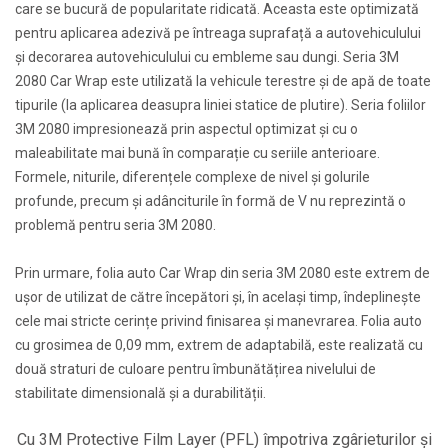
care se bucură de popularitate ridicată. Aceasta este optimizată
pentru aplicarea adezivă pe întreaga suprafață a autovehiculului
și decorarea autovehiculului cu embleme sau dungi. Seria 3M
2080 Car Wrap este utilizată la vehicule terestre și de apă de toate
tipurile (la aplicarea deasupra liniei statice de plutire). Seria foliilor
3M 2080 impresionează prin aspectul optimizat și cu o
maleabilitate mai bună în comparație cu seriile anterioare.
Formele, niturile, diferențele complexe de nivel și golurile
profunde, precum și adânciturile în formă de V nu reprezintă o
problemă pentru seria 3M 2080.
Prin urmare, folia auto Car Wrap din seria 3M 2080 este extrem de
ușor de utilizat de către începători și, în același timp, îndeplinește
cele mai stricte cerințe privind finisarea și manevrarea. Folia auto
cu grosimea de 0,09 mm, extrem de adaptabilă, este realizată cu
două straturi de culoare pentru îmbunătățirea nivelului de
stabilitate dimensională și a durabilității.
Cu 3M Protective Film Layer (PFL) împotriva zgârieturilor și