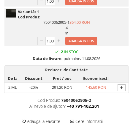
ADAUGA IN COS
Print format mare
Variantă:
1
Serigrafie
Cod Produs:
75040062905-1
364,00 RON
Supralaminare
4
Monomeric
m
Polimeric
ADAUGA IN COS
Cast
2
IN STOC
Speciale
Data de livrare:
poimaine, 11.08.2026
Folie transfer
Reduceri de Cantitate
Benzi adezive
De la
Discount
Pret
/ buc
Economisesti
Benzi antiderapante
+
2
ML
-20%
291,20 RON
145,60 RON
Folie termo transfer
Benzi și covoare anti-alunecare
Cod Produs:
75040062905-2
Ai nevoie de ajutor?
+40 791-102.201
Adauga la Favorite
Cere informatii