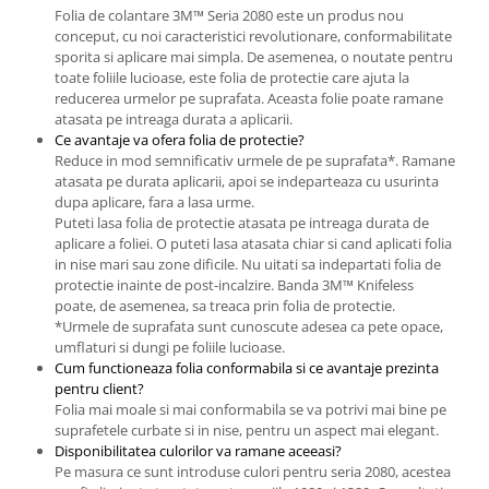
Folia de colantare 3M™ Seria 2080 este un produs nou
conceput, cu noi caracteristici revolutionare, conformabilitate
sporita si aplicare mai simpla. De asemenea, o noutate pentru
toate foliile lucioase, este folia de protectie care ajuta la
reducerea urmelor pe suprafata. Aceasta folie poate ramane
atasata pe intreaga durata a aplicarii.
Ce avantaje va ofera folia de protectie?
Reduce in mod semnificativ urmele de pe suprafata*. Ramane
atasata pe durata aplicarii, apoi se indeparteaza cu usurinta
dupa aplicare, fara a lasa urme.
Puteti lasa folia de protectie atasata pe intreaga durata de
aplicare a foliei. O puteti lasa atasata chiar si cand aplicati folia
in nise mari sau zone dificile. Nu uitati sa indepartati folia de
protectie inainte de post-incalzire. Banda 3M™ Knifeless
poate, de asemenea, sa treaca prin folia de protectie.
*Urmele de suprafata sunt cunoscute adesea ca pete opace,
umflaturi si dungi pe foliile lucioase.
Cum functioneaza folia conformabila si ce avantaje prezinta
pentru client?
Folia mai moale si mai conformabila se va potrivi mai bine pe
suprafetele curbate si in nise, pentru un aspect mai elegant.
Disponibilitatea culorilor va ramane aceeasi?
Pe masura ce sunt introduse culori pentru seria 2080, acestea