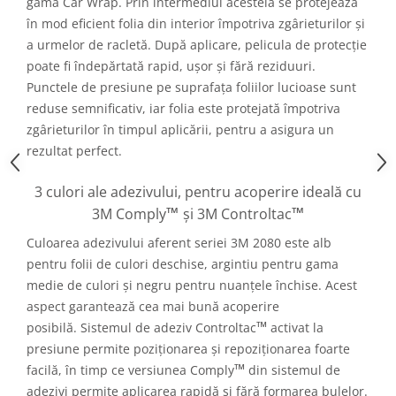
gama Car Wrap. Prin intermediul acesteia se protejează
în mod eficient folia din interior împotriva zgârieturilor și
a urmelor de racletă. După aplicare, pelicula de protecție
poate fi îndepărtată rapid, ușor și fără reziduuri.
Punctele de presiune pe suprafața foliilor lucioase sunt
reduse semnificativ, iar folia este protejată împotriva
zgârieturilor în timpul aplicării, pentru a asigura un
rezultat perfect.
3 culori ale adezivului, pentru acoperire ideală cu
™
™
3M Comply
și 3M Controltac
Culoarea adezivului aferent seriei 3M 2080 este alb
pentru folii de culori deschise, argintiu pentru gama
medie de culori și negru pentru nuanțele închise. Acest
aspect garantează cea mai bună acoperire
™
posibilă. Sistemul de adeziv Controltac
activat la
presiune permite poziționarea și repoziționarea foarte
™
facilă, în timp ce versiunea Comply
din sistemul de
adezivi permite aplicarea rapidă și fără formarea bulelor.