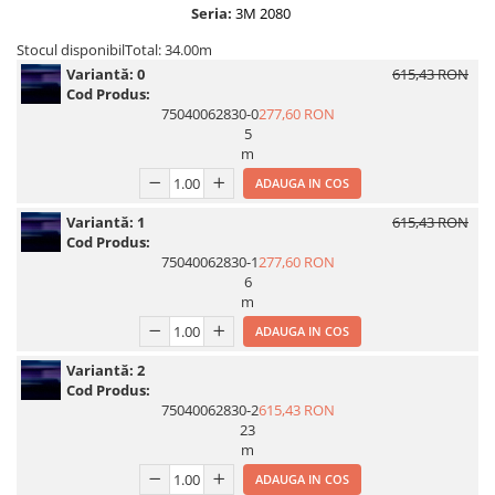
Seria:
3M 2080
Print format mare
Stocul disponibil
Total: 34.00m
Serigrafie
Variantă:
0
615,43 RON
Supralaminare
Cod Produs:
75040062830-0
277,60 RON
Monomeric
5
Polimeric
m
Cast
ADAUGA IN COS
Speciale
Variantă:
1
615,43 RON
Folie transfer
Cod Produs:
75040062830-1
277,60 RON
Benzi adezive
6
m
Benzi antiderapante
ADAUGA IN COS
Folie termo transfer
Benzi și covoare anti-alunecare
Variantă:
2
Cod Produs:
75040062830-2
615,43 RON
23
m
ADAUGA IN COS