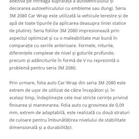
adezivă pe întreaga suprafață a autovehiculului și
decorarea autovehiculului cu embleme sau dungi. Seria
3M 2080 Car Wrap este utilizată la vehicule terestre și de
apă de toate tipurile (la aplicarea deasupra liniei statice
de plutire). Seria foliilor 3M 2080 impresionează prin
aspectul optimizat și cu o maleabilitate mai bună în
comparație cu seriile anterioare. Formele, niturile,
diferențele complexe de nivel și golurile profunde,
precum și adânciturile în formă de V nu reprezintă o
problemă pentru seria 3M 2080.
Prin urmare, folia auto Car Wrap din seria 3M 2080 este
extrem de ușor de utilizat de către începători și, în
același timp, îndeplinește cele mai stricte cerințe privind
finisarea și manevrarea. Folia auto cu grosimea de 0,09
mm, extrem de adaptabilă, este realizată cu două straturi
de culoare pentru îmbunătățirea nivelului de stabilitate
dimensională și a durabilității.