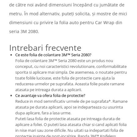
de către noi având dimensiuni începând cu jumătate de
metru. În mod alternativ, puteți solicita, și mostre de mici
dimensiuni cu privire la folia auto pentru Car Wrap din
seria 3M 2080.
Intrebari frecvente
Ce este folia de colantare 3M™ Seria 2080?
Folia de colantare 3M™ Seria 2080 este un produs nou
conceput, cu noi caracteristici revolutionare, conformabilitate
sporita si aplicare mai simpla. De asemenea, o noutate pentru
toate foliile lucioase, este folia de protectie care ajuta la
reducerea urmelor pe suprafata. Aceasta folie poate ramane
atasata pe intreaga durata a aplicarii.
Ce avantaje va ofera folia de protectie?
Reduce in mod semnificativ urmele de pe suprafata*. Ramane
atasata pe durata aplicarii, apoi se indeparteaza cu usurinta
dupa aplicare, fara a lasa urme.
Puteti lasa folia de protectie atasata pe intreaga durata de
aplicare a foliei. O puteti lasa atasata chiar si cand aplicati folia
in nise mari sau zone dificile. Nu uitati sa indepartati folia de
protectie inainte de post-incalzire. Banda 3M™ Knifeless