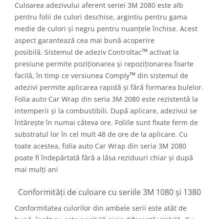
Culoarea adezivului aferent seriei 3M 2080 este alb
pentru folii de culori deschise, argintiu pentru gama
medie de culori și negru pentru nuanțele închise. Acest
aspect garantează cea mai bună acoperire
™
posibilă. Sistemul de adeziv Controltac
activat la
presiune permite poziționarea și repoziționarea foarte
™
facilă, în timp ce versiunea Comply
din sistemul de
adezivi permite aplicarea rapidă și fără formarea bulelor.
Folia auto Car Wrap din seria 3M 2080 este rezistentă la
intemperii și la combustibili. După aplicare, adezivul se
întărește în numai câteva ore. Foliile sunt fixate ferm de
substratul lor în cel mult 48 de ore de la aplicare. Cu
toate acestea, folia auto Car Wrap din seria 3M 2080
poate fi îndepărtată fără a lăsa reziduuri chiar și după
mai mulți ani
Conformități de culoare cu seriile 3M 1080 și 1380
Conformitatea culorilor din ambele serii este atât de