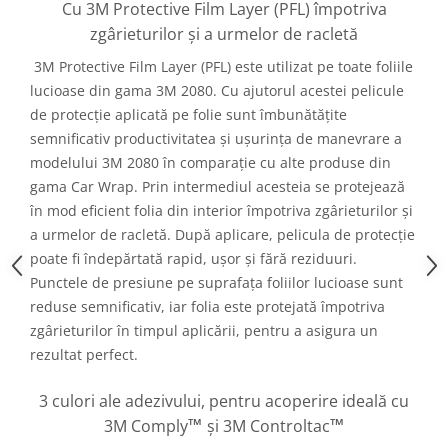
Cu 3M Protective Film Layer (PFL) împotriva
zgârieturilor și a urmelor de racletă
3M Protective Film Layer (PFL) este utilizat pe toate foliile
lucioase din gama 3M 2080. Cu ajutorul acestei pelicule
de protecție aplicată pe folie sunt îmbunătățite
semnificativ productivitatea și ușurința de manevrare a
modelului 3M 2080 în comparație cu alte produse din
gama Car Wrap. Prin intermediul acesteia se protejează
în mod eficient folia din interior împotriva zgârieturilor și
a urmelor de racletă. După aplicare, pelicula de protecție
poate fi îndepărtată rapid, ușor și fără reziduuri.
Punctele de presiune pe suprafața foliilor lucioase sunt
reduse semnificativ, iar folia este protejată împotriva
zgârieturilor în timpul aplicării, pentru a asigura un
rezultat perfect.
3 culori ale adezivului, pentru acoperire ideală cu
™
™
3M Comply
și 3M Controltac