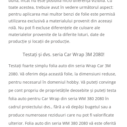
bună, încât nu este posibilă nicio diferență vizibilă. Cu
toate acestea, trebuie avut în vedere următorul aspect:
pentru aplicarea mai multor benzi de folie este permisă
utilizarea exclusivă a materialului provenit din aceeași
rolă. Nu pot fi excluse diferențele de culoare ale
materialelor provenite de la diferite loturi, date de
producție și locații de producție.
Testați și dvs. seria Car Wrap 3M 2080!
Testați foarte simplu folia auto din seria Wrap Car 3M
2080. Vă oferim deja această folie, la dimensiuni reduse,
pentru necesarul în domeniul hobby. Vă puteți convinge
pe cont propriu de proprietățile deosebite și puteți testa
folia auto pentru Car Wrap din seria WM 380 2080 în
cadrul proiectului dvs., fără a vă depăși bugetul sau a
produce numeroase reziduuri care nu pot fi valorificate
ulterior. Folia auto din seria WM 380 2080 vă este oferită