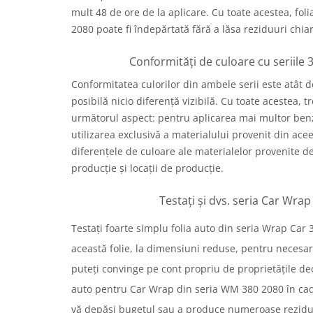
mult 48 de ore de la aplicare. Cu toate acestea, fol
2080 poate fi îndepărtată fără a lăsa reziduuri chia
Conformități de culoare cu seriile 
Conformitatea culorilor din ambele serii este atât 
posibilă nicio diferență vizibilă. Cu toate acestea, 
următorul aspect: pentru aplicarea mai multor benz
utilizarea exclusivă a materialului provenit din acee
diferențele de culoare ale materialelor provenite de 
producție și locații de producție.
Testați și dvs. seria Car Wra
Testați foarte simplu folia auto din seria Wrap Car
această folie, la dimensiuni reduse, pentru necesa
puteți convinge pe cont propriu de proprietățile deos
auto pentru Car Wrap din seria WM 380 2080 în cadr
vă depăși bugetul sau a produce numeroase reziduur