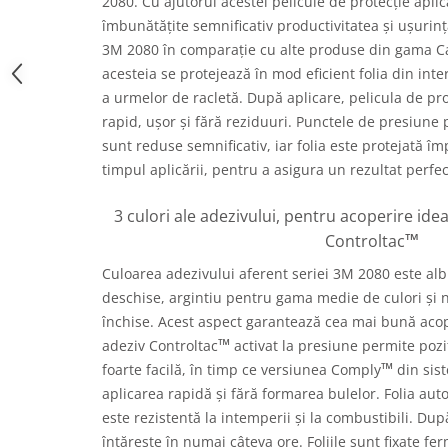
2080. Cu ajutorul acestei pelicule de protecție aplic
îmbunătățite semnificativ productivitatea și ușuri
3M 2080 în comparație cu alte produse din gama Ca
acesteia se protejează în mod eficient folia din inter
a urmelor de racletă. După aplicare, pelicula de pro
rapid, ușor și fără reziduuri. Punctele de presiune p
sunt reduse semnificativ, iar folia este protejată împ
timpul aplicării, pentru a asigura un rezultat perfec
3 culori ale adezivului, pentru acoperire id
™
Controltac
Culoarea adezivului aferent seriei 3M 2080 este alb 
deschise, argintiu pentru gama medie de culori și
închise. Acest aspect garantează cea mai bună acop
™
adeziv Controltac
activat la presiune permite pozi
™
foarte facilă, în timp ce versiunea Comply
din sis
aplicarea rapidă și fără formarea bulelor. Folia au
este rezistentă la intemperii și la combustibili. Dup
întărește în numai câteva ore. Foliile sunt fixate fer