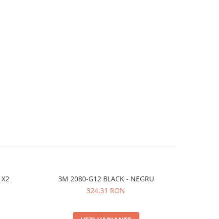
 X2
3M 2080-G12 BLACK - NEGRU
Avery SPF-
324,31 RON