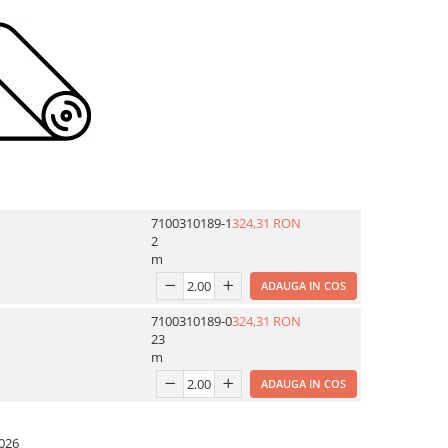
7100310189-1
324,31 RON
2
m
ADAUGA IN COS
7100310189-0
324,31 RON
23
m
ADAUGA IN COS
026