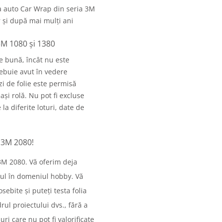
ia auto Car Wrap din seria 3M
r și după mai mulți ani
3M 1080 și 1380
de bună, încât nu este
trebuie avut în vedere
i de folie este permisă
ași rolă. Nu pot fi excluse
la diferite loturi, date de
p 3M 2080!
 3M 2080. Vă oferim deja
rul în domeniul hobby. Vă
ebite și puteți testa folia
ul proiectului dvs., fără a
i care nu pot fi valorificate