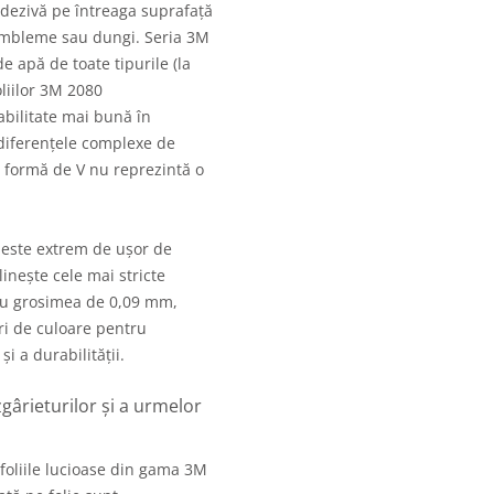
adezivă pe întreaga suprafață
 embleme sau dungi. Seria 3M
e apă de toate tipurile (la
oliilor 3M 2080
abilitate mai bună în
 diferențele complexe de
n formă de V nu reprezintă o
 este extrem de ușor de
linește cele mai stricte
 cu grosimea de 0,09 mm,
ri de culoare pentru
i a durabilității.
gârieturilor și a urmelor
 foliile lucioase din gama 3M