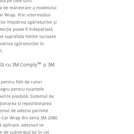
ată pe folie sunt
nța de manevrare a modelului
r Wrap. Prin intermediul
ior împotriva zgârieturilor și
tecție poate fi îndepărtată
e suprafața foliilor lucioase
otriva zgârieturilor în
t.
™
eală cu 3M Comply
și 3M
pentru folii de culori
 negru pentru nuanțele
erire posibilă. Sistemul de
ționarea și repoziționarea
temul de adezivi permite
to Car Wrap din seria 3M 2080
ă aplicare, adezivul se
m de substratul lor în cel