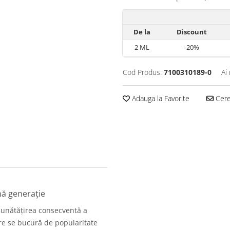
De la
Discount
2
ML
-20%
Cod Produs:
7100310189-0
Ai
Adauga la Favorite
Cere 
mă generație
bunătățirea consecventă a
are se bucură de popularitate