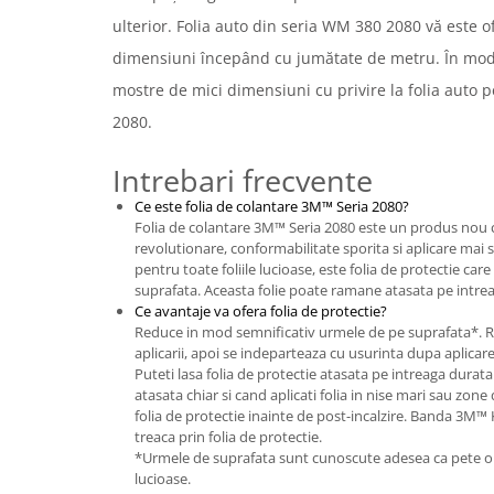
ulterior. Folia auto din seria WM 380 2080 vă este o
dimensiuni începând cu jumătate de metru. În mod al
mostre de mici dimensiuni cu privire la folia auto
2080.
Intrebari frecvente
Ce este folia de colantare 3M™ Seria 2080?
Folia de colantare 3M™ Seria 2080 este un produs nou c
revolutionare, conformabilitate sporita si aplicare ma
pentru toate foliile lucioase, este folia de protectie ca
suprafata. Aceasta folie poate ramane atasata pe intreag
Ce avantaje va ofera folia de protectie?
Reduce in mod semnificativ urmele de pe suprafata*. 
aplicarii, apoi se indeparteaza cu usurinta dupa aplicare
Puteti lasa folia de protectie atasata pe intreaga durata 
atasata chiar si cand aplicati folia in nise mari sau zone d
folia de protectie inainte de post-incalzire. Banda 3M™
treaca prin folia de protectie.
*Urmele de suprafata sunt cunoscute adesea ca pete opa
lucioase.