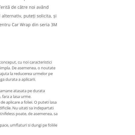
ferită de către noi având
ternativ, puteți solicita, și
 pentru Car Wrap din seria 3M
onceput, cu noi caracteristici
i simpla. De asemenea, o noutate
re ajuta la reducerea urmelor pe
a durata a aplicarii.
Ramane atasata pe durata
, fara a lasa urme.
de aplicare a foliei. O puteti lasa
ificile. Nu uitati sa indepartati
 Knifeless poate, de asemenea, sa
ce, umflaturi si dungi pe foliile