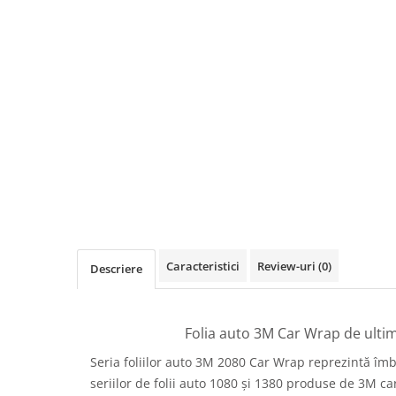
Print format mare
Serigrafie
Supralaminare
Monomeric
Polimeric
Cast
Speciale
Folie transfer
Benzi adezive
Benzi antiderapante
Caracteristici
Review-uri
(0)
Folie termo transfer
Descriere
Benzi și covoare anti-alunecare
Folia auto 3M Car Wrap de ulti
Seria foliilor auto 3M 2080 Car Wrap reprezintă îm
seriilor de folii auto 1080 și 1380 produse de 3M c