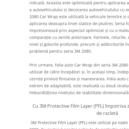
ridicată. Aceasta este optimizată pentru aplicarea 
a autovehiculului și decorarea autovehiculului cu
2080 Car Wrap este utilizată la vehicule terestre și d
aplicarea deasupra liniei statice de plutire). Seria f
impresionează prin aspectul optimizat și cu o male
comparație cu seriile anterioare. Formele, niturile,
nivel și golurile profunde, precum și adânciturile î
problemă pentru seria 3M 2080.
Prin urmare, folia auto Car Wrap din seria 3M 2080
utilizat de către începători și, în același timp, îndep
cerințe privind finisarea și manevrarea. Folia auto
extrem de adaptabilă, este realizată cu două stratu
îmbunătățirea nivelului de stabilitate dimensională ș
Cu 3M Protective Film Layer (PFL) împotriva z
de racletă
3M Protective Film Layer (PFL) este utilizat pe toate