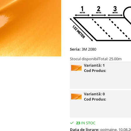
Seria:
3M 2080
Stocul disponibil
Total: 25.00m
Variantă:
1
Cod Produs:
Variantă:
0
Cod Produs:
23
IN STOC
Data de livrare:
poimaine, 10.08.2