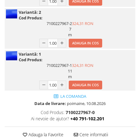
ADAUGA IN COS
Print format mare
Variantă:
2
Serigrafie
Cod Produs:
7100227967-2
324,31 RON
Supralaminare
7
Monomeric
m
Polimeric
ADAUGA IN COS
Cast
Variantă:
1
Speciale
Cod Produs:
7100227967-1
324,31 RON
Folie transfer
11
Benzi adezive
m
ADAUGA IN COS
Benzi antiderapante
Folie termo transfer
LA COMANDA
Data de livrare:
poimaine, 10.08.2026
Benzi și covoare anti-alunecare
Cod Produs:
7100227967-0
Ai nevoie de ajutor?
+40 791-102.201
Adauga la Favorite
Cere informatii