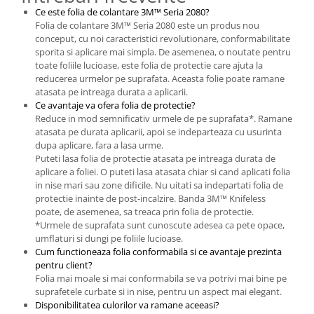
Ce este folia de colantare 3M™ Seria 2080?
Folia de colantare 3M™ Seria 2080 este un produs nou
conceput, cu noi caracteristici revolutionare, conformabilitate
sporita si aplicare mai simpla. De asemenea, o noutate pentru
toate foliile lucioase, este folia de protectie care ajuta la
reducerea urmelor pe suprafata. Aceasta folie poate ramane
atasata pe intreaga durata a aplicarii.
Ce avantaje va ofera folia de protectie?
Reduce in mod semnificativ urmele de pe suprafata*. Ramane
atasata pe durata aplicarii, apoi se indeparteaza cu usurinta
dupa aplicare, fara a lasa urme.
Puteti lasa folia de protectie atasata pe intreaga durata de
aplicare a foliei. O puteti lasa atasata chiar si cand aplicati folia
in nise mari sau zone dificile. Nu uitati sa indepartati folia de
protectie inainte de post-incalzire. Banda 3M™ Knifeless
poate, de asemenea, sa treaca prin folia de protectie.
*Urmele de suprafata sunt cunoscute adesea ca pete opace,
umflaturi si dungi pe foliile lucioase.
Cum functioneaza folia conformabila si ce avantaje prezinta
pentru client?
Folia mai moale si mai conformabila se va potrivi mai bine pe
suprafetele curbate si in nise, pentru un aspect mai elegant.
Disponibilitatea culorilor va ramane aceeasi?