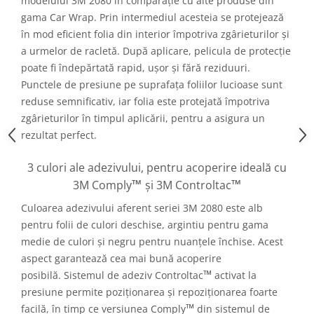
modelului 3M 2080 în comparație cu alte produse din
gama Car Wrap. Prin intermediul acesteia se protejează
în mod eficient folia din interior împotriva zgârieturilor și
a urmelor de racletă. După aplicare, pelicula de protecție
poate fi îndepărtată rapid, ușor și fără reziduuri.
Punctele de presiune pe suprafața foliilor lucioase sunt
reduse semnificativ, iar folia este protejată împotriva
zgârieturilor în timpul aplicării, pentru a asigura un
rezultat perfect.
3 culori ale adezivului, pentru acoperire ideală cu
™
™
3M Comply
și 3M Controltac
Culoarea adezivului aferent seriei 3M 2080 este alb
pentru folii de culori deschise, argintiu pentru gama
medie de culori și negru pentru nuanțele închise. Acest
aspect garantează cea mai bună acoperire
™
posibilă. Sistemul de adeziv Controltac
activat la
presiune permite poziționarea și repoziționarea foarte
™
facilă, în timp ce versiunea Comply
din sistemul de