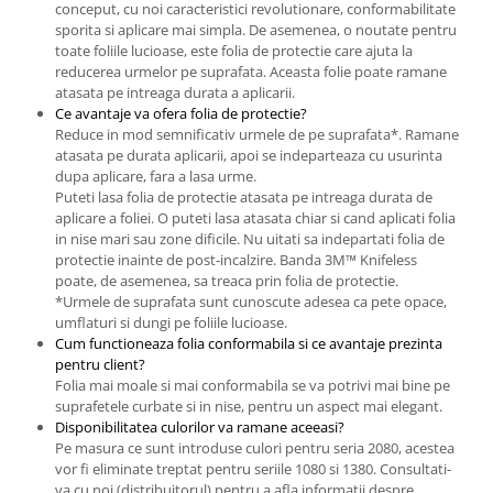
conceput, cu noi caracteristici revolutionare, conformabilitate
sporita si aplicare mai simpla. De asemenea, o noutate pentru
toate foliile lucioase, este folia de protectie care ajuta la
reducerea urmelor pe suprafata. Aceasta folie poate ramane
atasata pe intreaga durata a aplicarii.
Ce avantaje va ofera folia de protectie?
Reduce in mod semnificativ urmele de pe suprafata*. Ramane
atasata pe durata aplicarii, apoi se indeparteaza cu usurinta
dupa aplicare, fara a lasa urme.
Puteti lasa folia de protectie atasata pe intreaga durata de
aplicare a foliei. O puteti lasa atasata chiar si cand aplicati folia
in nise mari sau zone dificile. Nu uitati sa indepartati folia de
protectie inainte de post-incalzire. Banda 3M™ Knifeless
poate, de asemenea, sa treaca prin folia de protectie.
*Urmele de suprafata sunt cunoscute adesea ca pete opace,
umflaturi si dungi pe foliile lucioase.
Cum functioneaza folia conformabila si ce avantaje prezinta
pentru client?
Folia mai moale si mai conformabila se va potrivi mai bine pe
suprafetele curbate si in nise, pentru un aspect mai elegant.
Disponibilitatea culorilor va ramane aceeasi?
Pe masura ce sunt introduse culori pentru seria 2080, acestea
vor fi eliminate treptat pentru seriile 1080 si 1380. Consultati-
va cu noi (distribuitorul) pentru a afla informatii despre