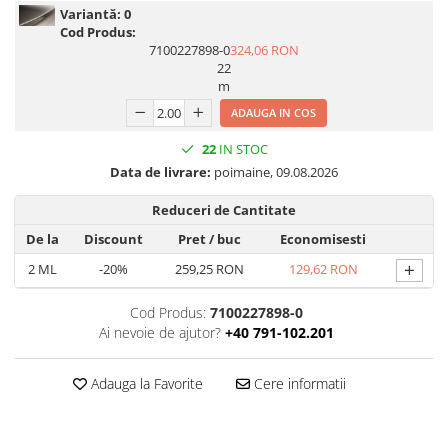
Variantă:
0
Print format mare
Cod Produs:
7100227898-0
324,06 RON
Serigrafie
22
Supralaminare
m
Monomeric
ADAUGA IN COS
Polimeric
22
IN STOC
Cast
Data de livrare:
poimaine, 09.08.2026
Speciale
Reduceri de Cantitate
Folie transfer
De la
Discount
Pret
/ buc
Economisesti
Benzi adezive
+
2
ML
-20%
259,25 RON
129,62 RON
Benzi antiderapante
Folie termo transfer
Cod Produs:
7100227898-0
Benzi și covoare anti-alunecare
Ai nevoie de ajutor?
+40 791-102.201
Adauga la Favorite
Cere informatii