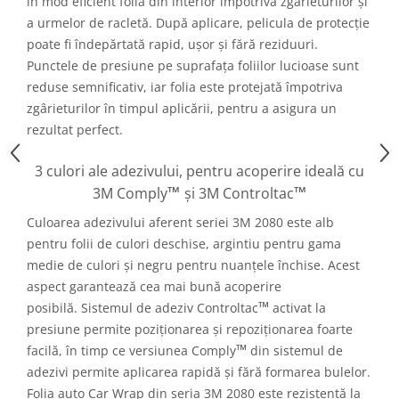
în mod eficient folia din interior împotriva zgârieturilor și
a urmelor de racletă. După aplicare, pelicula de protecție
poate fi îndepărtată rapid, ușor și fără reziduuri.
Punctele de presiune pe suprafața foliilor lucioase sunt
reduse semnificativ, iar folia este protejată împotriva
zgârieturilor în timpul aplicării, pentru a asigura un
rezultat perfect.
3 culori ale adezivului, pentru acoperire ideală cu
™
™
3M Comply
și 3M Controltac
Culoarea adezivului aferent seriei 3M 2080 este alb
pentru folii de culori deschise, argintiu pentru gama
medie de culori și negru pentru nuanțele închise. Acest
aspect garantează cea mai bună acoperire
™
posibilă. Sistemul de adeziv Controltac
activat la
presiune permite poziționarea și repoziționarea foarte
™
facilă, în timp ce versiunea Comply
din sistemul de
adezivi permite aplicarea rapidă și fără formarea bulelor.
Folia auto Car Wrap din seria 3M 2080 este rezistentă la