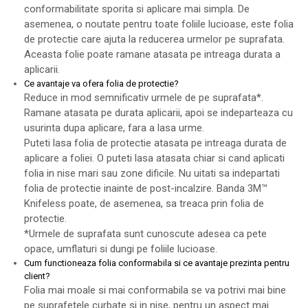
conformabilitate sporita si aplicare mai simpla. De
asemenea, o noutate pentru toate foliile lucioase, este folia
de protectie care ajuta la reducerea urmelor pe suprafata.
Aceasta folie poate ramane atasata pe intreaga durata a
aplicarii.
Ce avantaje va ofera folia de protectie?
Reduce in mod semnificativ urmele de pe suprafata*.
Ramane atasata pe durata aplicarii, apoi se indeparteaza cu
usurinta dupa aplicare, fara a lasa urme.
Puteti lasa folia de protectie atasata pe intreaga durata de
aplicare a foliei. O puteti lasa atasata chiar si cand aplicati
folia in nise mari sau zone dificile. Nu uitati sa indepartati
folia de protectie inainte de post-incalzire. Banda 3M™
Knifeless poate, de asemenea, sa treaca prin folia de
protectie.
*Urmele de suprafata sunt cunoscute adesea ca pete
opace, umflaturi si dungi pe foliile lucioase.
Cum functioneaza folia conformabila si ce avantaje prezinta pentru
client?
Folia mai moale si mai conformabila se va potrivi mai bine
pe suprafetele curbate si in nise, pentru un aspect mai