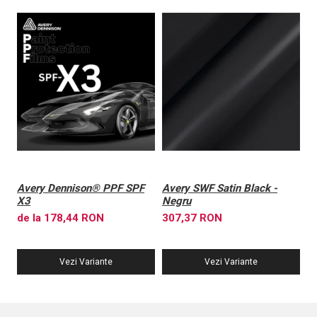
Avery Dennison® PPF SPF
Avery SWF Satin Black -
A
X3
Negru
X
de la 178,44 RON
307,37 RON
6
Vezi Variante
Vezi Variante