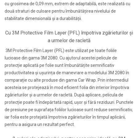
cu grosimea de 0,09 mm, extrem de adaptabilă, este realizată cu
două straturi de culoare pentru îmbunătățirea nivelului de
stabilitate dimensională și a durabilității.
Cu 3M Protective Film Layer (PFL) împotriva zgârieturilor și
a urmelor de racletă
3M Protective Film Layer (PFL) este utilizat pe toate foliile
lucioase din gama 3M 2080. Cu ajutorul acestei pelicule de
protecție aplicată pe folie sunt îmbunătățite semnificativ
productivitatea și ușurința de manevrare a modelului 3M 2080 în
comparație cu alte produse din gama Car Wrap. Prin intermediul
acesteia se protejează în mod eficient folia din interior împotriva
zgârieturilor și a urmelor de racletă. După aplicare, pelicula de
protecție poate fi îndepărtată rapid, ușor și fără reziduuri. Punctele
de presiune pe suprafața foliilor lucioase sunt reduse semnificativ,
iar folia este protejată împotriva zgârieturilor în timpul aplicării,
pentru a asigura un rezultat perfect.