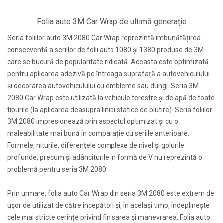
Folia auto 3M Car Wrap de ultimă generație
Seria foliilor auto 3M 2080 Car Wrap reprezintă îmbunătățirea
consecventă a seriilor de folii auto 1080 și 1380 produse de 3M
care se bucură de popularitate ridicată. Aceasta este optimizată
pentru aplicarea adezivă pe întreaga suprafață a autovehiculului
și decorarea autovehiculului cu embleme sau dungi. Seria 3M
2080 Car Wrap este utilizată la vehicule terestre și de apă de toate
tipurile (la aplicarea deasupra liniei statice de plutire). Seria foliilor
3M 2080 impresionează prin aspectul optimizat și cu o
maleabilitate mai bună în comparație cu seriile anterioare.
Formele, niturile, diferențele complexe de nivel și golurile
profunde, precum și adânciturile în formă de V nu reprezintă o
problemă pentru seria 3M 2080.
Prin urmare, folia auto Car Wrap din seria 3M 2080 este extrem de
ușor de utilizat de către începători și, în același timp, îndeplinește
cele mai stricte cerințe privind finisarea și manevrarea. Folia auto