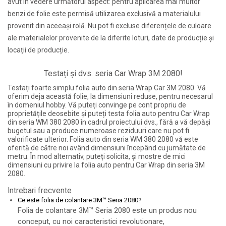
avut în vedere următorul aspect: pentru aplicarea mai multor
benzi de folie este permisă utilizarea exclusivă a materialului
provenit din aceeași rolă. Nu pot fi excluse diferențele de culoare
ale materialelor provenite de la diferite loturi, date de producție și
locații de producție.
Testați și dvs. seria Car Wrap 3M 2080!
Testați foarte simplu folia auto din seria Wrap Car 3M 2080. Vă
oferim deja această folie, la dimensiuni reduse, pentru necesarul
în domeniul hobby. Vă puteți convinge pe cont propriu de
proprietățile deosebite și puteți testa folia auto pentru Car Wrap
din seria WM 380 2080 în cadrul proiectului dvs., fără a vă depăși
bugetul sau a produce numeroase reziduuri care nu pot fi
valorificate ulterior. Folia auto din seria WM 380 2080 vă este
oferită de către noi având dimensiuni începând cu jumătate de
metru. În mod alternativ, puteți solicita, și mostre de mici
dimensiuni cu privire la folia auto pentru Car Wrap din seria 3M
2080.
Intrebari frecvente
Ce este folia de colantare 3M™ Seria 2080?
Folia de colantare 3M™ Seria 2080 este un produs nou
conceput, cu noi caracteristici revolutionare,