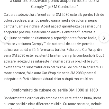
3 culori ale adezivului, pentru acoperire ideală cu 3M
™
™
Comply
și 3M Controltac
Culoarea adezivului aferent seriei 3M 2080 este alb pentru folii de
culori deschise, argintiu pentru gama medie de culori și negru
pentru nuanțele închise. Acest aspect garantează cea mai bună
™
acoperire posibilă. Sistemul de adeziv Controltac
activat la
presiune permite poziționarea și repoziționarea foarte facilă, în
™
timp ce versiunea Comply
din sistemul de adezivi permite
aplicarea rapidă și fără formarea bulelor. Folia auto Car Wrap din
seria 3M 2080 este rezistentă la intemperii și la combustibili. După
aplicare, adezivul se întărește în numai câteva ore. Foliile sunt
fixate ferm de substratul lor în cel mult 48 de ore de la aplicare. Cu
toate acestea, folia auto Car Wrap din seria 3M 2080 poate fi
îndepărtată fără a lăsa reziduuri chiar și după mai mulți ani
Conformități de culoare cu seriile 3M 1080 și 1380
Conformitatea culorilor din ambele serii este atât de bună, încât
nu este posibilă nicio diferență vizibilă. Cu toate acestea, trebuie