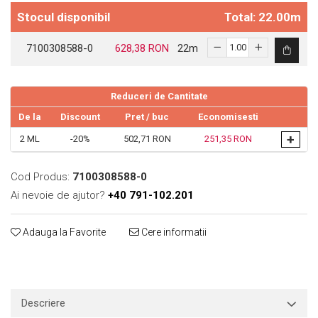
Stocul disponibil
Total: 22.00m
Print format mare
Serigrafie
7100308588-0
628,38 RON
22
m
Supralaminare
Monomeric
Reduceri de Cantitate
Polimeric
Cast
De la
Discount
Pret
/ buc
Economisesti
Speciale
+
2
ML
-20%
502,71 RON
251,35 RON
Folie transfer
Benzi adezive
Cod Produs:
7100308588-0
Ai nevoie de ajutor?
+40 791-102.201
Benzi antiderapante
Folie termo transfer
Adauga la Favorite
Cere informatii
Benzi și covoare anti-alunecare
Descriere