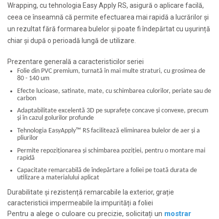
Wrapping, cu tehnologia Easy Apply RS, asigură o aplicare facilă,
ceea ce înseamnă că permite efectuarea mai rapidă a lucrărilor și
un rezultat fără formarea bulelor și poate fi îndepărtat cu ușurință
chiar și după o perioadă lungă de utilizare.
Prezentare generală a caracteristicilor seriei
Folie din PVC premium, turnată în mai multe straturi, cu grosimea de
80 - 140 um
Efecte lucioase, satinate, mate, cu schimbarea culorilor, periate sau de
carbon
Adaptabilitate excelentă 3D pe suprafețe concave și convexe, precum
și în cazul golurilor profunde
Tehnologia EasyApply
™
RS facilitează eliminarea bulelor de aer și a
pliurilor
Permite repoziționarea și schimbarea poziției, pentru o montare mai
rapidă
Capacitate remarcabilă de îndepărtare a foliei pe toată durata de
utilizare a materialului aplicat
Durabilitate și rezistență remarcabile la exterior, grație
caracteristicii impermeabile la impurități a foliei
Pentru a alege o culoare cu precizie, solicitați un
mostrar