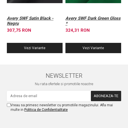
Avery SWF Satin Black -
Avery SWF Dark Green Gloss
A
Negru
*
L
307,75 RON
324,31 RON
3
Vezi Variante
Vezi Variante
NEWSLETTER
Nu rata ofertele si promotiile noastre
Vreau sa primesc newsletter cu promotiile magazinului. Afla mai
multe in
Politica de Confidentialitate