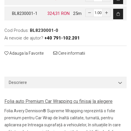
Print format mare
BL8230001-1
324,31 RON
25
m
Serigrafie
Supralaminare
Cod Produs:
BL8230001-0
Monomeric
Ai nevoie de ajutor?
+40 791-102.201
Polimeric
Cast
Adauga la Favorite
Cere informatii
Speciale
Folie transfer
Benzi adezive
Benzi antiderapante
Descriere
Folie termo transfer
Benzi și covoare anti-alunecare
Folia auto Premium Car Wrapping cu finisaj la alegere
Folia Avery Dennison® Supreme Wrapping reprezintă o folie
premium pentru Car Wrap de înaltă calitate, turnată, pentru
aplicarea pe întreaga suprafață a vehiculelor, în situațiile în care