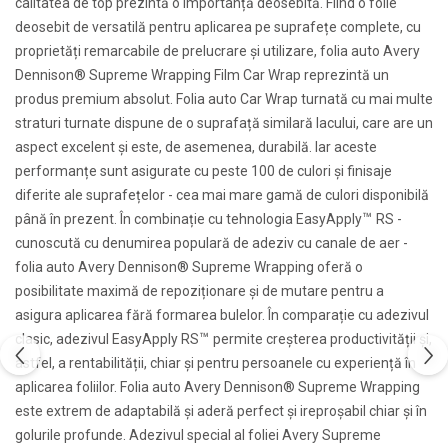
calitatea de top prezintă o importanță deosebită. Fiind o folie
deosebit de versatilă pentru aplicarea pe suprafețe complete, cu
proprietăți remarcabile de prelucrare și utilizare, folia auto Avery
Dennison® Supreme Wrapping Film Car Wrap reprezintă un
produs premium absolut. Folia auto Car Wrap turnată cu mai multe
straturi turnate dispune de o suprafață similară lacului, care are un
aspect excelent și este, de asemenea, durabilă. Iar aceste
performanțe sunt asigurate cu peste 100 de culori și finisaje
diferite ale suprafețelor - cea mai mare gamă de culori disponibilă
™
până în prezent. În combinație cu tehnologia EasyApply
RS -
cunoscută cu denumirea populară de adeziv cu canale de aer -
folia auto Avery Dennison® Supreme Wrapping oferă o
posibilitate maximă de repoziționare și de mutare pentru a
asigura aplicarea fără formarea bulelor. În comparație cu adezivul
™
clasic, adezivul EasyApply RS
permite creșterea productivității și,
astfel, a rentabilității, chiar și pentru persoanele cu experiență în
aplicarea foliilor. Folia auto Avery Dennison® Supreme Wrapping
este extrem de adaptabilă și aderă perfect și ireproșabil chiar și în
golurile profunde. Adezivul special al foliei Avery Supreme