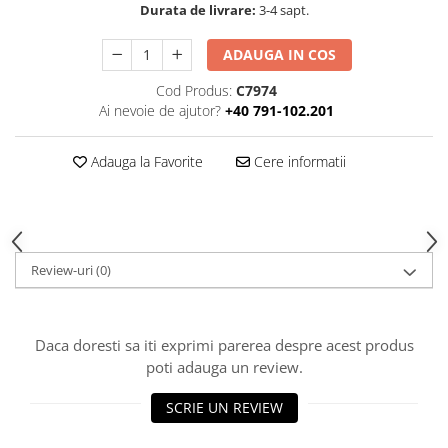
Durata de livrare:
3-4 sapt.
Print format mare
Serigrafie
ADAUGA IN COS
Supralaminare
Cod Produs:
C7974
Monomeric
Ai nevoie de ajutor?
+40 791-102.201
Polimeric
Cast
Adauga la Favorite
Cere informatii
Speciale
Folie transfer
Benzi adezive
Review-uri
(0)
Benzi antiderapante
Folie termo transfer
Benzi și covoare anti-alunecare
Daca doresti sa iti exprimi parerea despre acest produs
poti adauga un review.
SCRIE UN REVIEW