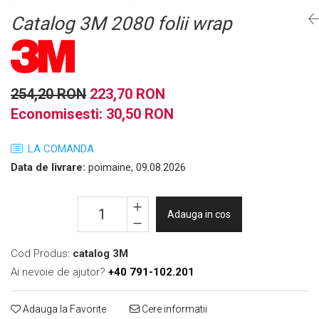
Folie Day/Night
Pâslă pt. raclete
Catalog 3M 2080 folii wrap
Folie intensificare lumina
Mănuși aplicare
Folie difuzie lumina
Raclete cu mâner
Folie dual-color
Lichide speciale
Folie ferestre
Altele
254,20 RON
223,70 RON
Alte scule
Folie decorativă
Economisesti:
30,50
RON
Folie printabilă
Materiale publicitare
Folie protecție solară
LA COMANDA
Folie de securitate
Data de livrare:
poimaine, 09.08.2026
Folie arhitecturală
3M DI-NOC Lemn
Adauga in cos
3M DI-NOC Metalizat
Folie reflectorizantă
Cod Produs:
catalog 3M
Decorativ reflectorizantă
Ai nevoie de ajutor?
+40 791-102.201
Marcaje reflectorizante
Marcaj stradal
Adauga la Favorite
Cere informatii
Print Digital & Serigrafie