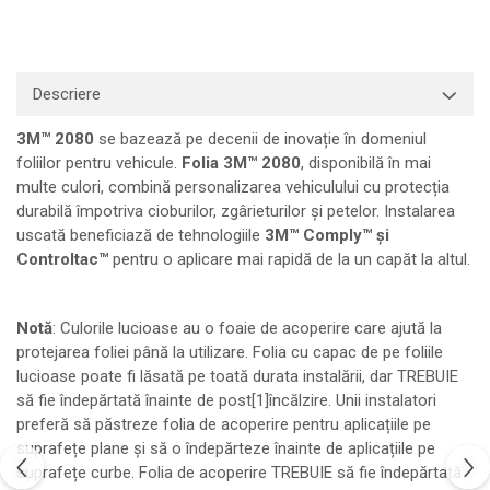
Print format mare
Serigrafie
Supralaminare
Descriere
Monomeric
3M™ 2080
se bazează pe decenii de inovație în domeniul
Polimeric
foliilor pentru vehicule.
Folia 3M™ 2080
, disponibilă în mai
Cast
multe culori, combină personalizarea vehiculului cu protecția
Speciale
durabilă împotriva cioburilor, zgârieturilor și petelor. Instalarea
uscată beneficiază de tehnologiile
3M™ Comply™ și
Folie transfer
Controltac™
pentru o aplicare mai rapidă de la un capăt la altul.
Benzi adezive
Benzi antiderapante
Notă
: Culorile lucioase au o foaie de acoperire care ajută la
Folie termo transfer
protejarea foliei până la utilizare. Folia cu capac de pe foliile
Benzi și covoare anti-alunecare
lucioase poate fi lăsată pe toată durata instalării, dar TREBUIE
să fie îndepărtată înainte de post[1]încălzire. Unii instalatori
preferă să păstreze folia de acoperire pentru aplicațiile pe
suprafețe plane și să o îndepărteze înainte de aplicațiile pe
suprafețe curbe. Folia de acoperire TREBUIE să fie îndepărtată