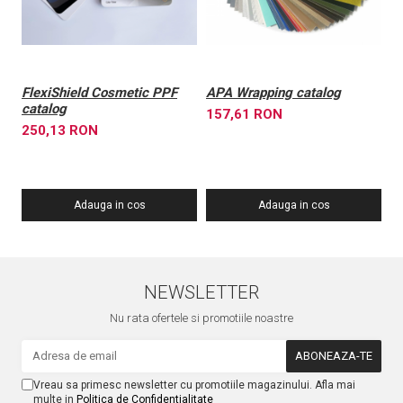
FlexiShield Cosmetic PPF
APA Wrapping catalog
E
catalog
fo
157,61 RON
250,13 RON
1
Adauga in cos
Adauga in cos
NEWSLETTER
Nu rata ofertele si promotiile noastre
Vreau sa primesc newsletter cu promotiile magazinului. Afla mai
multe in
Politica de Confidentialitate