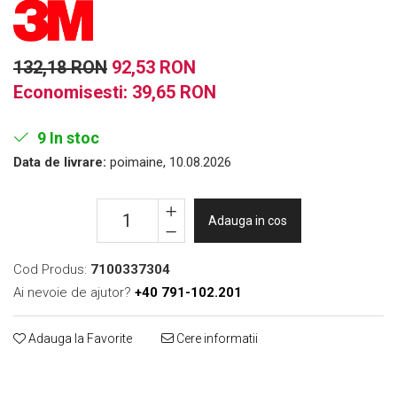
Print format mare
Serigrafie
132,18 RON
92,53 RON
Supralaminare
Economisesti:
39,65
RON
Monomeric
Polimeric
9
In stoc
Cast
Data de livrare:
poimaine, 10.08.2026
Speciale
Folie transfer
Benzi adezive
Adauga in cos
Benzi antiderapante
Folie termo transfer
Cod Produs:
7100337304
Ai nevoie de ajutor?
+40 791-102.201
Benzi și covoare anti-alunecare
Adauga la Favorite
Cere informatii