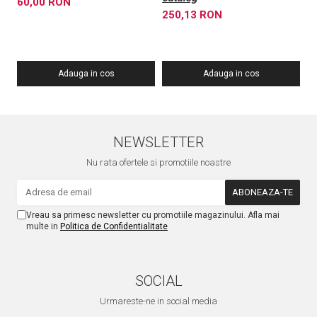
60,00 RON
1
250,13 RON
Adauga in cos
Adauga in cos
NEWSLETTER
Nu rata ofertele si promotiile noastre
Vreau sa primesc newsletter cu promotiile magazinului. Afla mai
multe in
Politica de Confidentialitate
SOCIAL
Urmareste-ne in social media