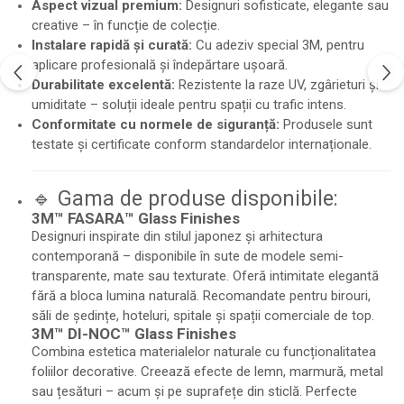
Aspect vizual premium:
Designuri sofisticate, elegante sau
creative – în funcție de colecție.
Instalare rapidă și curată:
Cu adeziv special 3M, pentru
aplicare profesională și îndepărtare ușoară.
Durabilitate excelentă:
Rezistente la raze UV, zgârieturi și
umiditate – soluții ideale pentru spații cu trafic intens.
Conformitate cu normele de siguranță:
Produsele sunt
testate și certificate conform standardelor internaționale.
🔹 Gama de produse disponibile:
3M™ FASARA™ Glass Finishes
Designuri inspirate din stilul japonez și arhitectura
contemporană – disponibile în sute de modele semi-
transparente, mate sau texturate. Oferă intimitate elegantă
fără a bloca lumina naturală. Recomandate pentru birouri,
săli de ședințe, hoteluri, spitale și spații comerciale de top.
3M™ DI-NOC™ Glass Finishes
Combina estetica materialelor naturale cu funcționalitatea
foliilor decorative. Creează efecte de lemn, marmură, metal
sau țesături – acum și pe suprafețe din sticlă. Perfecte