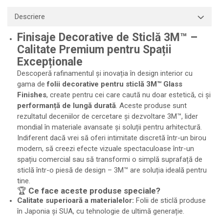
Descriere
Finisaje Decorative de Sticlă 3M™ –
Calitate Premium pentru Spații
Excepționale
Descoperă rafinamentul și inovația în design interior cu
gama de
folii decorative pentru sticlă 3M™ Glass
Finishes
, create pentru cei care caută nu doar estetică, ci și
performanță de lungă durată
. Aceste produse sunt
rezultatul deceniilor de cercetare și dezvoltare 3M™, lider
mondial în materiale avansate și soluții pentru arhitectură.
Indiferent dacă vrei să oferi intimitate discretă într-un birou
modern, să creezi efecte vizuale spectaculoase într-un
spațiu comercial sau să transformi o simplă suprafață de
sticlă într-o piesă de design – 3M™ are soluția ideală pentru
tine.
🏆
Ce face aceste produse speciale?
Calitate superioară a materialelor:
Folii de sticlă produse
în Japonia și SUA, cu tehnologie de ultimă generație.