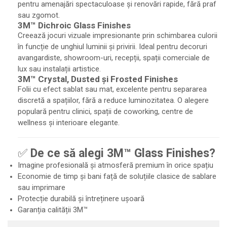
pentru amenajări spectaculoase și renovări rapide, fără praf
sau zgomot.
3M™ Dichroic Glass Finishes
Creează jocuri vizuale impresionante prin schimbarea culorii
în funcție de unghiul luminii și privirii. Ideal pentru decoruri
avangardiste, showroom-uri, recepții, spații comerciale de
lux sau instalații artistice.
3M™ Crystal, Dusted și Frosted Finishes
Folii cu efect sablat sau mat, excelente pentru separarea
discretă a spațiilor, fără a reduce luminozitatea. O alegere
populară pentru clinici, spații de coworking, centre de
wellness și interioare elegante.
✅
De ce să alegi 3M™ Glass Finishes?
Imagine profesională și atmosferă premium în orice spațiu
Economie de timp și bani față de soluțiile clasice de sablare
sau imprimare
Protecție durabilă și întreținere ușoară
Garanția calității 3M™