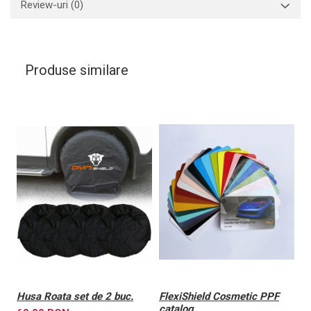
Review-uri
(0)
Produse similare
Husa Roata set de 2 buc.
FlexiShield Cosmetic PPF
A
catalog