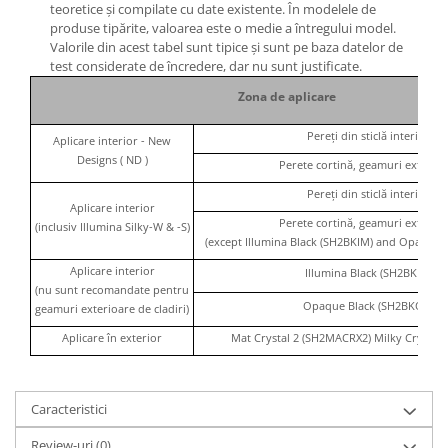
teoretice și compilate cu date existente. În modelele de
produse tipărite, valoarea este o medie a întregului model.
Valorile din acest tabel sunt tipice și sunt pe baza datelor de
test considerate de încredere, dar nu sunt justificate.
Zona de aplicare
Pereți din sticlă interior
Aplicare interior - New
Designs ( ND )
Perete cortină, geamuri exterioa
Pereți din sticlă interior
Aplicare interior
Perete cortină, geamuri exterioa
(inclusiv Illumina Silky-W & -S)
(except Illumina Black (SH2BKIM) and Opaque 
Aplicare interior
Illumina Black (SH2BKIM)
(nu sunt recomandate pentru
Opaque Black (SH2BKOP)
geamuri exterioare de cladiri)
Aplicare în exterior
Mat Crystal 2 (SH2MACRX2) Milky Crystal
Caracteristici
Review-uri
(0)