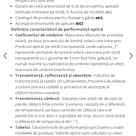
simplificând aplicarea
Durată de viață preconizată de 5-20 de ani pentru aplicații
verticale interioare pe sticlă, în funcție de modelul ales
Catalogul de produse pentru finisaje o găsiți
aici.
Accesați instrucțiunile de aplicare
AICI
.
Definiția caracteristicii de performanță optică
Coeficientul de umbrire:
Măsurarea efectului de protecție
solară, pe baza procentului de lumină solară care trece prin
Produsul aplicat pe sticlă transparentă, unde valoarea „1”
reprezintă cantitatea de lumină solară care trece prin sticlă
transparentă cu o grosime de 3 mm fără folie aplicată. Un
număr mai mic la coeficientul de umbrire reprezintă un efect
mai mare de umbrire (mai închis).
Transmitanță, reflectanță și absorbție:
Valoarea de
transmitanță al razelor UV (ultraviolete), Procentul de reflexie
a luminii (lumină vizibilă) și procentul de absorpșie al
căldurii (lumina soarelui).
Transmitanța căldurii:
Valoarea care arată cât de ușor se
pierde căldura între interior și exterior cauzată de o diferență
de temperatură, pe baza cantității de căldură care s-ar
pierde într-o oră dintr-o suprafață de 1mp. atunci când există
o diferență de temperatură de1 ° C.
Tabelul
. Caracteristicile de performanță optică pentru toate
modelele de produse. Valorile optice sunt calculate ca valori