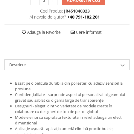
ADAUGA IN COS
Print format mare
Cod Produs:
JR451040323
Serigrafie
Ai nevoie de ajutor?
+40 791-102.201
Supralaminare
Adauga la Favorite
Cere informatii
Monomeric
Polimeric
Cast
Speciale
Folie transfer
Descriere
Benzi adezive
Benzi antiderapante
Bazat pe o peliculă durabilă din poliester, cu adeziv sensibil la
presiune
Folie termo transfer
Confidențialitate - surprinde aspectul personalizat al geamului
Benzi și covoare anti-alunecare
gravat sau sablat cu o gamă largă de transparențe
Designuri - alegeți dintr-o varietate de modele create în
colaborare cu designeri de top de pe tot globul
Modelele noi cu suprafața texturată în relief adaugă un efect
dimensional
Aplicație ușoară - aplicația umedă elimină practic bulele,