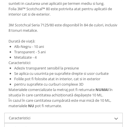
sunteti in cautarea unei aplicatii pe termen mediu si lung.
Folia 3M™ Scotchcal™ 80 este potrivita atat pentru aplicatii de
interior cat si de exterior.
3M Scotchcal Seria 7125/80 este disponibil în 84 de culori, inclusiv
8 tonuri metalice.
Durată de viață:
Alb-Negru - 10 ani
Transparent - 5 ani
Metalizate - 4
Caracteristici:
Adeziv transparent sensibil la presiune
Se aplica cu usurinta pe suprafete drepte si usor curbate
Foliile pot fi folosite atat in interior, cat si in exterior
pentru suprafete cu curburi complexe 3D
Materialele comercializate la metraj pot fi returnate
NUMAI
în
situația în care cantitatea achiziționată depășește 10 ML.
În cazul în care cantitatea cumpărată este mai mică de 10 ML,
materialele
NU
pot fi returnate.
Caracteristici