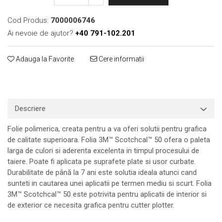
Print format mare
Cod Produs:
7000006746
Serigrafie
Ai nevoie de ajutor?
+40 791-102.201
Supralaminare
Monomeric
Adauga la Favorite
Cere informatii
Polimeric
Cast
Speciale
Folie transfer
Descriere
Benzi adezive
Folie polimerica, creata pentru a va oferi solutii pentru grafica
Benzi antiderapante
de calitate superioara. Folia 3M™ Scotchcal™ 50 ofera o paleta
Folie termo transfer
larga de culori si aderenta excelenta in timpul procesului de
taiere. Poate fi aplicata pe suprafete plate si usor curbate.
Benzi și covoare anti-alunecare
Durabilitate de până la 7 ani este solutia ideala atunci cand
sunteti in cautarea unei aplicatii pe termen mediu si scurt. Folia
3M™ Scotchcal™ 50 este potrivita pentru aplicatii de interior si
de exterior ce necesita grafica pentru cutter plotter.