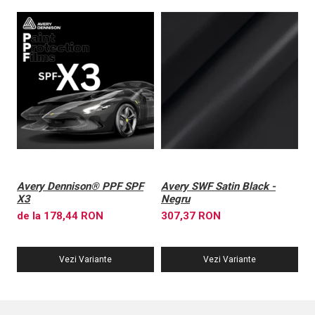
Avery Dennison® PPF SPF
Avery SWF Satin Black -
A
X3
Negru
X
de la 178,44 RON
307,37 RON
6
Vezi Variante
Vezi Variante