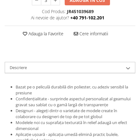
ADAUGA IN COS
Print format mare
Cod Produs:
JR451039689
Serigrafie
Ai nevoie de ajutor?
+40 791-102.201
Supralaminare
Adauga la Favorite
Cere informatii
Monomeric
Polimeric
Cast
Speciale
Folie transfer
Descriere
Benzi adezive
Benzi antiderapante
Bazat pe o peliculă durabilă din poliester, cu adeziv sensibil la
presiune
Folie termo transfer
Confidențialitate - surprinde aspectul personalizat al geamului
Benzi și covoare anti-alunecare
gravat sau sablat cu o gamă largă de transparențe
Designuri - alegeți dintr-o varietate de modele create în
colaborare cu designeri de top de pe tot globul
Modelele noi cu suprafața texturată în relief adaugă un efect
dimensional
Aplicație ușoară - aplicația umedă elimină practic bulele,