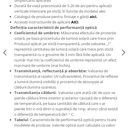
simplificând aplicarea
Durată de viață preconizată de 5-20 de ani pentru aplicații
verticale interioare pe sticlă, în funcție de modelul ales
Catalogul de produse pentru finisaje o găsiți
aici.
Accesați instrucțiunile de aplicare
AICI
.
Definiția caracteristicii de performanță optică
Coeficientul de umbrire:
Măsurarea efectului de protecție
solară, pe baza procentului de lumină solară care trece prin
Produsul aplicat pe sticlă transparentă, unde valoarea „1”
reprezintă cantitatea de lumină solară care trece prin sticlă
transparentă cu o grosime de 3 mm fără folie aplicată. Un
număr mai mic la coeficientul de umbrire reprezintă un efect
mai mare de umbrire (mai închis).
Transmitanță, reflectanță și absorbție:
Valoarea de
transmitanță al razelor UV (ultraviolete), Procentul de reflexie
a luminii (lumină vizibilă) și procentul de absorpșie al
căldurii (lumina soarelui).
Transmitanța căldurii:
Valoarea care arată cât de ușor se
pierde căldura între interior și exterior cauzată de o diferență
de temperatură, pe baza cantității de căldură care s-ar
pierde într-o oră dintr-o suprafață de 1mp. atunci când există
o diferență de temperatură de1 ° C.
Tabelul
. Caracteristicile de performanță optică pentru toate
modelele de produse. Valorile optice sunt calculate ca valori