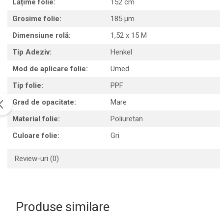
Lățime folie:
152 cm
Print format mare
Grosime folie:
185 µm
Serigrafie
Dimensiune rolă:
1,52 x 15 M
Supralaminare
Tip Adeziv:
Henkel
Monomeric
Polimeric
Mod de aplicare folie:
Umed
Cast
Tip folie:
PPF
Speciale
Grad de opacitate:
Mare
Folie transfer
Material folie:
Poliuretan
Benzi adezive
Culoare folie:
Gri
Benzi antiderapante
Folie termo transfer
Review-uri
(0)
Benzi și covoare anti-alunecare
Produse similare