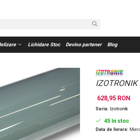
elizare
Lichidare Stoc
Devino partener
Blog
IZOTRONIK 
628,95 RON
Seria:
Izotronik
45
In stoc
Data de livrare:
Mierc