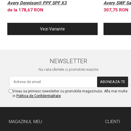
Avery Dennison® PPF SPF X3
Avery SWF Sat
de la 178,67 RON
307,75 RON
Vezi Variante
NEWSLETTER
Nu rata ofertele si promotiile noastre
Vreau sa primesc newsletter cu promotiile magazinului. Afla mai multe
in
Politica de Confidentialitate
MAGAZINUL MEU
CLIENTI