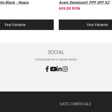
in Black - Negru
Avery Dennison® PPF SPF X2
609,00 RON
Vezi Variante
Vezi Variante
SOCIAL
Urmareste-ne in social media
DATE COMERCIALE