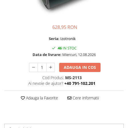
Folie Day/Night
Pâslă pt. raclete
Folie intensificare lumina
Mănuși aplicare
Folie difuzie lumina
Raclete cu mâner
Folie dual-color
Lichide speciale
628,95 RON
Folie ferestre
Altele
Seria:
Izotronik
Alte scule
Folie decorativă
46
IN STOC
Folie printabilă
Materiale publicitare
Data de livrare:
Miercuri, 12.08.2026
Folie protecție solară
Folie de securitate
ADAUGA IN COS
Folie arhitecturală
Cod Produs:
MS-2113
3M DI-NOC Lemn
Ai nevoie de ajutor?
+40 791-102.201
3M DI-NOC Metalizat
Folie reflectorizantă
Adauga la Favorite
Cere informatii
Decorativ reflectorizantă
Marcaje reflectorizante
Marcaj stradal
Print Digital & Serigrafie