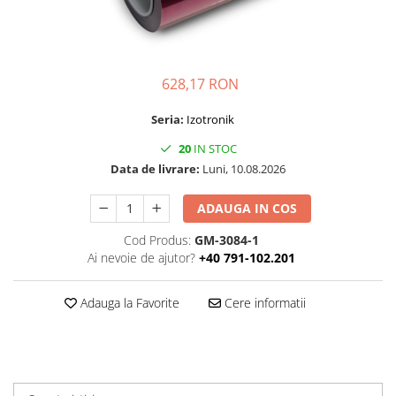
Folie Day/Night
Pâslă pt. raclete
Folie intensificare lumina
Mănuși aplicare
Folie difuzie lumina
Raclete cu mâner
Folie dual-color
Lichide speciale
628,17 RON
Folie ferestre
Altele
Seria:
Izotronik
Alte scule
Folie decorativă
20
IN STOC
Folie printabilă
Materiale publicitare
Data de livrare:
Luni, 10.08.2026
Folie protecție solară
Folie de securitate
ADAUGA IN COS
Folie arhitecturală
Cod Produs:
GM-3084-1
3M DI-NOC Lemn
Ai nevoie de ajutor?
+40 791-102.201
3M DI-NOC Metalizat
Folie reflectorizantă
Adauga la Favorite
Cere informatii
Decorativ reflectorizantă
Marcaje reflectorizante
Marcaj stradal
Print Digital & Serigrafie