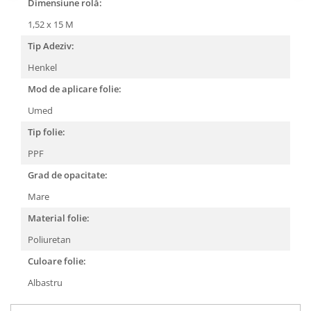
Dimensiune rolă:
1,52 x 15 M
Tip Adeziv:
Henkel
Mod de aplicare folie:
Umed
Tip folie:
PPF
Grad de opacitate:
Mare
Material folie:
Poliuretan
Culoare folie:
Albastru