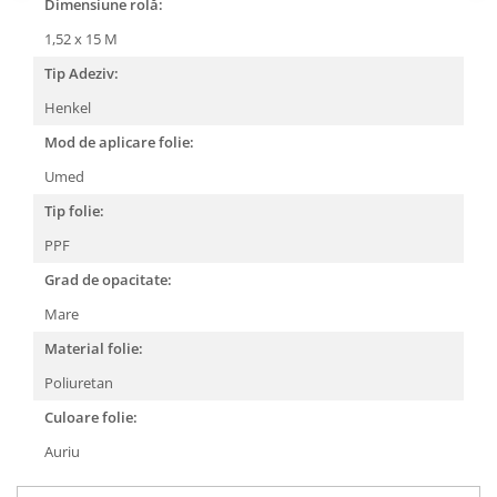
Dimensiune rolă:
1,52 x 15 M
Tip Adeziv:
Henkel
Mod de aplicare folie:
Umed
Tip folie:
PPF
Grad de opacitate:
Mare
Material folie:
Poliuretan
Culoare folie:
Auriu