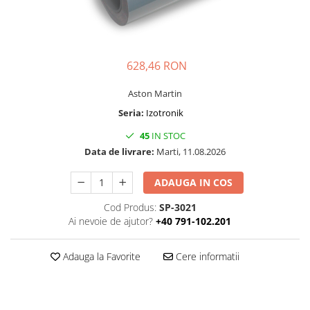
Folie Day/Night
Pâslă pt. raclete
Folie intensificare lumina
Mănuși aplicare
Folie difuzie lumina
Raclete cu mâner
Folie dual-color
Lichide speciale
628,46 RON
Folie ferestre
Altele
Aston Martin
Alte scule
Folie decorativă
Seria:
Izotronik
Folie printabilă
Materiale publicitare
45
IN STOC
Folie protecție solară
Data de livrare:
Marti, 11.08.2026
Folie de securitate
Folie arhitecturală
ADAUGA IN COS
3M DI-NOC Lemn
Cod Produs:
SP-3021
3M DI-NOC Metalizat
Ai nevoie de ajutor?
+40 791-102.201
Folie reflectorizantă
Decorativ reflectorizantă
Adauga la Favorite
Cere informatii
Marcaje reflectorizante
Marcaj stradal
Print Digital & Serigrafie