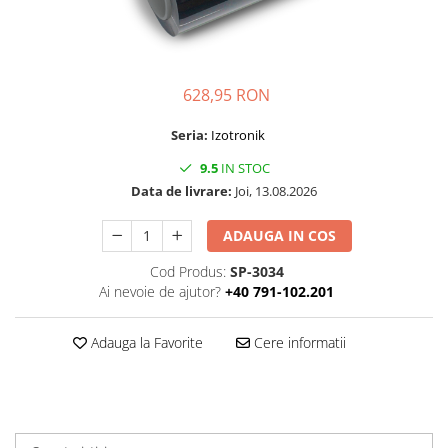
Folie Day/Night
Pâslă pt. raclete
Folie intensificare lumina
Mănuși aplicare
Folie difuzie lumina
Raclete cu mâner
Folie dual-color
Lichide speciale
628,95 RON
Folie ferestre
Altele
Seria:
Izotronik
Alte scule
Folie decorativă
9.5
IN STOC
Folie printabilă
Materiale publicitare
Data de livrare:
Joi, 13.08.2026
Folie protecție solară
Folie de securitate
ADAUGA IN COS
Folie arhitecturală
Cod Produs:
SP-3034
3M DI-NOC Lemn
Ai nevoie de ajutor?
+40 791-102.201
3M DI-NOC Metalizat
Folie reflectorizantă
Adauga la Favorite
Cere informatii
Decorativ reflectorizantă
Marcaje reflectorizante
Marcaj stradal
Print Digital & Serigrafie